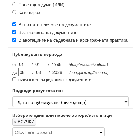
Поне една дума (ИЛИ)
Като израз
В пълните текстове на документите
В заглавията на документите
В анотациите на съдебната и арбитражната практика
Публикуван в периода
от
/
/
(ден)/(месец)/(година)
до
/
/
(ден)/(месец)/(година)
Търси и в стари редакции на документите
Подреди резултата по:
Изберете един или повече автори/източници
×
ВСИЧКИ