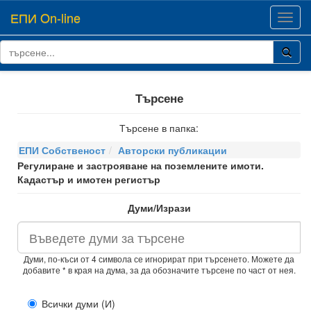
ЕПИ On-line
Toggl
navig
Търсене
Търсене в папка:
ЕПИ Собственост
Авторски публикации
Регулиране и застрояване на поземлените имоти.
Кадастър и имотен регистър
Думи/Изрази
Думи, по-къси от 4 символа се игнорират при търсенето. Можете да
добавите * в края на дума, за да обозначите търсене по част от нея.
Всички думи (И)