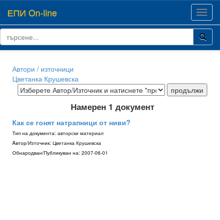
ЕПИ On-line
Toggl
navig
Автори / източници
Цветанка Крушевска
Намерен 1 документ
Как се гонят натрапници от ниви?
Тип на документа:
авторски материал
Aвтор/Източник:
Цветанка Крушевска
Обнародван/Публикуван на:
2007-06-01