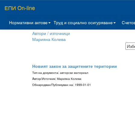
ЕПИ On-line
Нормативни актове
Труд и социално осигуряване
Счето
Автори / източници
Марияна Колева
Новият закон за защитените територии
Тип на документа:
авторски материал
Aвтор/Източник:
Марияна Колева
Обнародван/Публикуван на:
1999-01-01