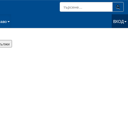
раво
ВХОД