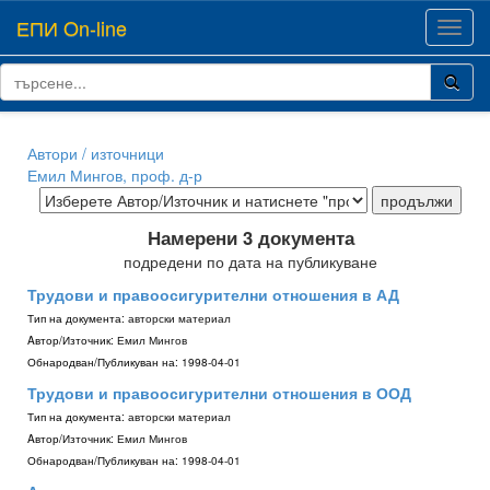
ЕПИ On-line
Toggl
navig
Автори / източници
Емил Мингов, проф. д-р
Намерени 3 документа
подредени по дата на публикуване
Трудови и правоосигурителни отношения в АД
Тип на документа:
авторски материал
Aвтор/Източник:
Емил Мингов
Обнародван/Публикуван на:
1998-04-01
Трудови и правоосигурителни отношения в ООД
Тип на документа:
авторски материал
Aвтор/Източник:
Емил Мингов
Обнародван/Публикуван на:
1998-04-01