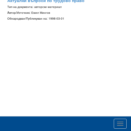
Актуални въпроси по трудово право
Тип на документа:
авторски материал
Aвтор/Източник:
Емил Мингов
Обнародван/Публикуван на:
1998-03-01
Toggl
navig