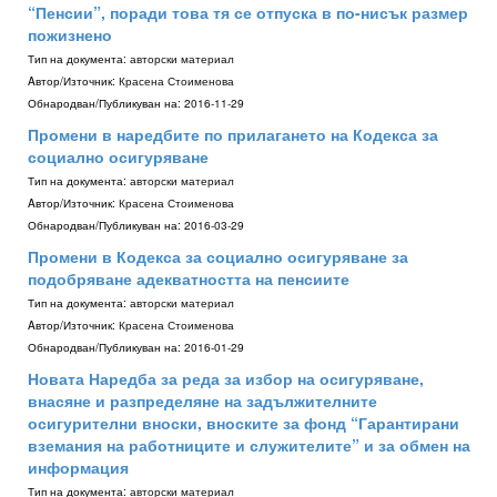
“Пенсии”, поради това тя се отпуска в по-нисък размер
пожизнено
Тип на документа:
авторски материал
Aвтор/Източник:
Красена Стоименова
Обнародван/Публикуван на:
2016-11-29
Промени в наредбите по прилагането на Кодекса за
социално осигуряване
Тип на документа:
авторски материал
Aвтор/Източник:
Красена Стоименова
Обнародван/Публикуван на:
2016-03-29
Промени в Кодекса за социално осигуряване за
подобряване адекватността на пенсиите
Тип на документа:
авторски материал
Aвтор/Източник:
Красена Стоименова
Обнародван/Публикуван на:
2016-01-29
Новата Наредба за реда за избор на осигуряване,
внасяне и разпределяне на задължителните
осигурителни вноски, вноските за фонд “Гарантирани
вземания на работниците и служителите” и за обмен на
информация
Тип на документа:
авторски материал