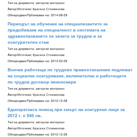
Тип на документа:
авторски материал
Aвтор/Източник:
Красена Стоименова
Обнародван/Публикуван на:
2014-08-29
Периодът на обучение на специализантите за
придобиване на специалност в системата на
здравеопазването се зачита за трудов и за
осигурителен стаж
Тип на документа:
авторски материал
Aвтор/Източник:
Красена Стоименова
Обнародван/Публикуван на:
2013-03-29
Всички работещи по трудово правоотношение подлежат
на социално осигуряване, включително и работещите
по трудов договор пенсионери
Тип на документа:
авторски материал
Aвтор/Източник:
Красена Стоименова
Обнародван/Публикуван на:
2012-12-28
Еднократната помощ при смърт на осигурено лице за
2012 г. е 540 лв.
Тип на документа:
авторски материал
Aвтор/Източник:
Красена Стоименова
Обнародван/Публикуван на:
2012-12-28