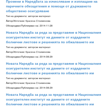
Промени в Наредбата за изчисляване и изплащане на
паричните обезщетения и помощи от държавното
обществено осигуряване
Тип на документа:
авторски материал
Aвтор/Източник:
Красена Стоименова
Обнародван/Публикуван на:
2014-11-28
Новата Наредба за реда за представяне в Националния
осигурителен институт на данните от издадените
болнични листове и решенията по обжалването им
Тип на документа:
авторски материал
Aвтор/Източник:
Красена Стоименова
Обнародван/Публикуван на:
2014-08-29
Новата Наредба за реда за представяне в Националния
осигурителен институт на данните от издадените
болнични листове и решенията по обжалването им
Тип на документа:
авторски материал
Aвтор/Източник:
Красена Стоименова
Обнародван/Публикуван на:
2014-08-29
Новата Наредба за реда за представяне в Националния
осигурителен институт на данните от издадените
болнични листове и решенията по обжалването им