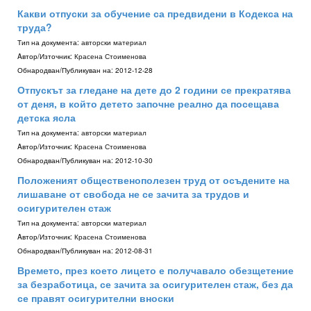
Какви отпуски за обучение са предвидени в Кодекса на
труда?
Тип на документа:
авторски материал
Aвтор/Източник:
Красена Стоименова
Обнародван/Публикуван на:
2012-12-28
Отпускът за гледане на дете до 2 години се прекратява
от деня, в който детето започне реално да посещава
детска ясла
Тип на документа:
авторски материал
Aвтор/Източник:
Красена Стоименова
Обнародван/Публикуван на:
2012-10-30
Положеният общественополезен труд от осъдените на
лишаване от свобода не се зачита за трудов и
осигурителен стаж
Тип на документа:
авторски материал
Aвтор/Източник:
Красена Стоименова
Обнародван/Публикуван на:
2012-08-31
Времето, през което лицето е получавало обезщетение
за безработица, се зачита за осигурителен стаж, без да
се правят осигурителни вноски