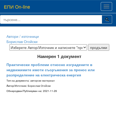
ЕПИ On-line
Toggl
navig
Автори / източници
Борислав Огойски
Намерен 1 документ
Практически проблеми относно изградените в
недвижимите имоти съоръжения за пренос или
разпределение на електрическа енергия
Тип на документа:
авторски материал
Aвтор/Източник:
Борислав Огойски
Обнародван/Публикуван на:
2021-11-26