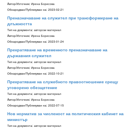
Aвтор/Източник:
Ирена Борисова
Обнародван/Публикуван на:
2023-02-21
Преназначаване на служител при трансформиране на
длъжността
Тип на документа:
авторски материал
Aвтор/Източник:
Ирена Борисова
Обнародван/Публикуван на:
2023-01-24
Прекратяване на временното преназначаване на
държавния служител
Тип на документа:
авторски материал
Aвтор/Източник:
Ирена Борисова
Обнародван/Публикуван на:
2022-10-21
Прекратяване на служебното правоотношение срещу
уговорено обезщетение
Тип на документа:
авторски материал
Aвтор/Източник:
Ирена Борисова
Обнародван/Публикуван на:
2022-07-15
Нов норматив за численост на политическия кабинет на
министър
Тип на документа:
авторски материал