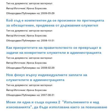
Тип на документа:
авторски материал
Aвтор/Източник:
Ирена Борисова
Обнародван/Публикуван на:
2009-05-29
Кой съд е компетентен да се произнесе по претенцията
за обезщетение, предявена от държавния служител
Тип на документа:
авторски материал
Aвтор/Източник:
Ирена Борисова
Обнародван/Публикуван на:
2008-10-31
Как приоритетите на правителството се превръщат в
задачи на конкретните служители в администрацията
Тип на документа:
авторски материал
Aвтор/Източник:
Ирена Борисова
Обнародван/Публикуван на:
2008-02-29
Нов фокус върху индивидуалните заплати на
служителите в администрацията
Тип на документа:
авторски материал
Aвтор/Източник:
Ирена Борисова
Обнародван/Публикуван на:
2007-08-31
Може ли една и съща оценка 2 ­ "Изпълнението е над
изискванията", да бъде използвана както за повишаване