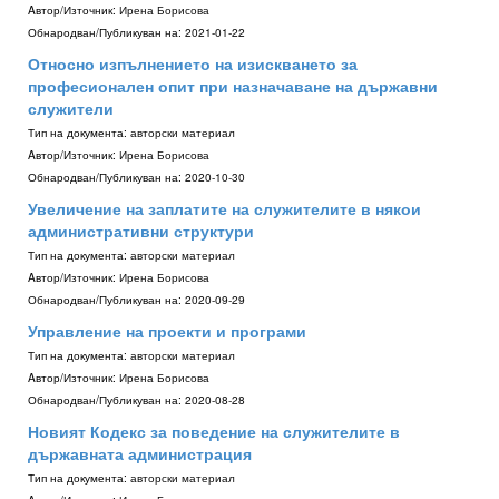
Aвтор/Източник:
Ирена Борисова
Обнародван/Публикуван на:
2021-01-22
Относно изпълнението на изискването за
професионален опит при назначаване на държавни
служители
Тип на документа:
авторски материал
Aвтор/Източник:
Ирена Борисова
Обнародван/Публикуван на:
2020-10-30
Увеличение на заплатите на служителите в някои
административни структури
Тип на документа:
авторски материал
Aвтор/Източник:
Ирена Борисова
Обнародван/Публикуван на:
2020-09-29
Управление на проекти и програми
Тип на документа:
авторски материал
Aвтор/Източник:
Ирена Борисова
Обнародван/Публикуван на:
2020-08-28
Новият Кодекс за поведение на служителите в
държавната администрация
Тип на документа:
авторски материал