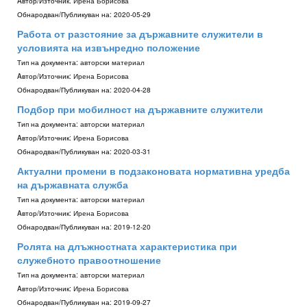
Aвтор/Източник:
Ирена Борисова
Обнародван/Публикуван на:
2020-05-29
Работа от разстояние за държавните служители в
условията на извънредно положение
Тип на документа:
авторски материал
Aвтор/Източник:
Ирена Борисова
Обнародван/Публикуван на:
2020-04-28
Подбор при мобилност на държавните служители
Тип на документа:
авторски материал
Aвтор/Източник:
Ирена Борисова
Обнародван/Публикуван на:
2020-03-31
Актуални промени в подзаконовата нормативна уредба
на държавната служба
Тип на документа:
авторски материал
Aвтор/Източник:
Ирена Борисова
Обнародван/Публикуван на:
2019-12-20
Ролята на длъжностната характеристика при
служебното правоотношение
Тип на документа:
авторски материал
Aвтор/Източник:
Ирена Борисова
Обнародван/Публикуван на:
2019-09-27