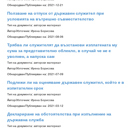
Обнародван/Публикуван на:
2021-12-21
Ползване на отпуск от държавен служител при
условията на вътрешно съвместителство
Тип на документа:
авторски материал
Aвтор/Източник:
Ирена Борисова
Обнародван/Публикуван на:
2021-08-06
Трябва ли служителят да възстанови изплатената му
сума за представително облекло, в случай че не е
уволнен, а напуска сам
Тип на документа:
авторски материал
Aвтор/Източник:
Ирена Борисова
Обнародван/Публикуван на:
2021-07-09
Подлежи ли на оценяване държавен служител, който е в
изпитателен срок
Тип на документа:
авторски материал
Aвтор/Източник:
Ирена Борисова
Обнародван/Публикуван на:
2021-03-12
Деклариране на обстоятелства при изпълнение на
държавна служба
Тип на документа:
авторски материал