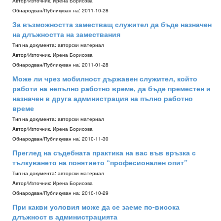
Aвтор/Източник:
Ирена Борисова
Обнародван/Публикуван на:
2011-10-28
За възможността заместващ служител да бъде назначен
на длъжността на замествания
Тип на документа:
авторски материал
Aвтор/Източник:
Ирена Борисова
Обнародван/Публикуван на:
2011-01-28
Може ли чрез мобилност държавен служител, който
работи на непълно работно време, да бъде преместен и
назначен в друга администрация на пълно работно
време
Тип на документа:
авторски материал
Aвтор/Източник:
Ирена Борисова
Обнародван/Публикуван на:
2010-11-30
Преглед на съдебната практика на вас във връзка с
тълкуването на понятието “професионален опит”
Тип на документа:
авторски материал
Aвтор/Източник:
Ирена Борисова
Обнародван/Публикуван на:
2010-10-29
При какви условия може да се заеме по-висока
длъжност в администрацията