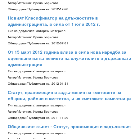
Aвтор/Източник:
Ирена Борисова
Обнародван/Публикуван на:
2012-12-28
Новият Класификатор на длъжностите в
администрацията, в сила от 1 юли 2012 г.
Тип на документа:
авторски материал
Aвтор/Източник:
Ирена Борисова
Обнародван/Публикуван на:
2012-07-31
От 15 март 2012 година влиза в сила нова наредба за
оценяване изпълнението на служителите в държавната
администрация
Тип на документа:
авторски материал
Aвтор/Източник:
Ирена Борисова
Обнародван/Публикуван на:
2012-01-31
Статут, правомощия и задължения на кметовете на
общини, райони и кметства, и на кметските наместници
Тип на документа:
авторски материал
Aвтор/Източник:
Ирена Борисова
Обнародван/Публикуван на:
2011-11-29
Общинският съвет - Статут, правомощия и задължения
Тип на документа:
авторски материал