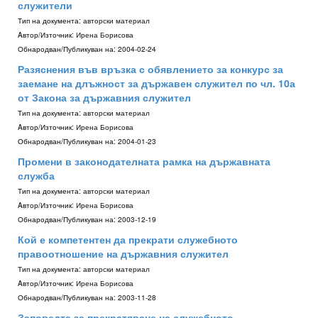
служители
Тип на документа:
авторски материал
Aвтор/Източник:
Ирена Борисова
Обнародван/Публикуван на:
2004-02-24
Разяснения във връзка с обявлението за конкурс за
заемане на длъжност за държавен служител по чл. 10а
от Закона за държавния служител
Тип на документа:
авторски материал
Aвтор/Източник:
Ирена Борисова
Обнародван/Публикуван на:
2004-01-23
Промени в законодателната рамка на държавната
служба
Тип на документа:
авторски материал
Aвтор/Източник:
Ирена Борисова
Обнародван/Публикуван на:
2003-12-19
Кой е компетентен да прекрати служебното
правоотношение на държавния служител
Тип на документа:
авторски материал
Aвтор/Източник:
Ирена Борисова
Обнародван/Публикуван на:
2003-11-28
Заповедта за прекратяване на служебното