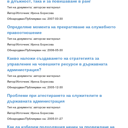
в длъжност, така и за повишаване в ранг
Тип на документа:
авторски материал
Aвтор/Източник:
Ирена Борисова
Обнародван/Публикуван на:
2007-03-30
Определяне момента на прекратяване на служебното
правоотношение
Тип на документа:
авторски материал
Aвтор/Източник:
Ирена Борисова
Обнародван/Публикуван на:
2006-05-30
Какво наложи създаването на стратегията за
управление на човешките ресурси в държавната
администрация?
Тип на документа:
авторски материал
Aвтор/Източник:
Ирена Борисова
Обнародван/Публикуван на:
2005-12-30
Проблеми при атестирането на служителите в
държавната администрация
Тип на документа:
авторски материал
Aвтор/Източник:
Ирена Борисова
Обнародван/Публикуван на:
2005-01-27
Как да изберем подходящия начин за провеждане на