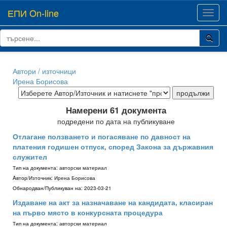
ЕПИ On-line
Toggl
navig
Автори / източници
Ирена Борисова
Намерени 61 документа
подредени по дата на публикуване
Отлагане ползването и погасяване по давност на
платения годишен отпуск, според Закона за държавния
служител
Тип на документа:
авторски материал
Aвтор/Източник:
Ирена Борисова
Обнародван/Публикуван на:
2023-03-21
Издаване на акт за назначаване на кандидата, класиран
на първо място в конкурсната процедура
Тип на документа:
авторски материал