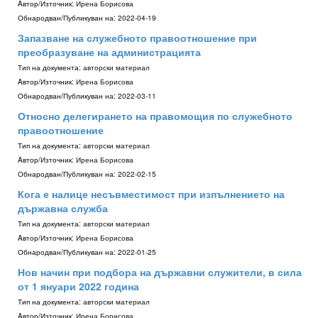
Aвтор/Източник:
Ирена Борисова
Обнародван/Публикуван на:
2022-04-19
Запазване на служебното правоотношение при
преобразуване на администрацията
Тип на документа:
авторски материал
Aвтор/Източник:
Ирена Борисова
Обнародван/Публикуван на:
2022-03-11
Относно делегирането на правомощия по служебното
правоотношение
Тип на документа:
авторски материал
Aвтор/Източник:
Ирена Борисова
Обнародван/Публикуван на:
2022-02-15
Кога е налице несъвместимост при изпълнението на
държавна служба
Тип на документа:
авторски материал
Aвтор/Източник:
Ирена Борисова
Обнародван/Публикуван на:
2022-01-25
Нов начин при подбора на държавни служители, в сила
от 1 януари 2022 година
Тип на документа:
авторски материал
Aвтор/Източник:
Ирена Борисова