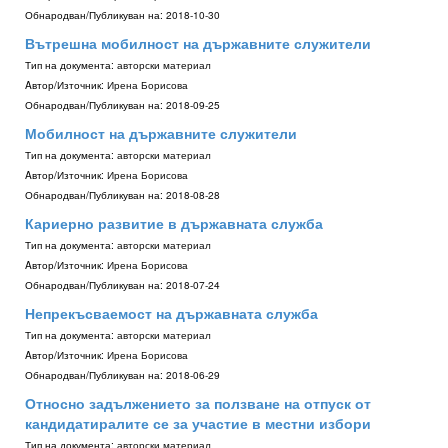
Обнародван/Публикуван на:
2018-10-30
Вътрешна мобилност на държавните служители
Тип на документа:
авторски материал
Aвтор/Източник:
Ирена Борисова
Обнародван/Публикуван на:
2018-09-25
Мобилност на държавните служители
Тип на документа:
авторски материал
Aвтор/Източник:
Ирена Борисова
Обнародван/Публикуван на:
2018-08-28
Кариерно развитие в държавната служба
Тип на документа:
авторски материал
Aвтор/Източник:
Ирена Борисова
Обнародван/Публикуван на:
2018-07-24
Непрекъсваемост на държавната служба
Тип на документа:
авторски материал
Aвтор/Източник:
Ирена Борисова
Обнародван/Публикуван на:
2018-06-29
Относно задължението за ползване на отпуск от
кандидатиралите се за участие в местни избори
Тип на документа:
авторски материал