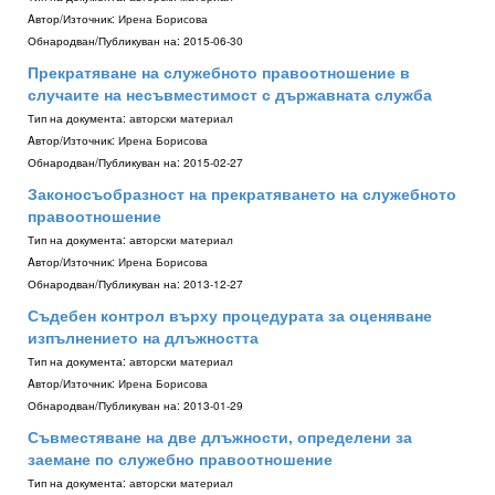
Aвтор/Източник:
Ирена Борисова
Обнародван/Публикуван на:
2015-06-30
Прекратяване на служебното правоотношение в
случаите на несъвместимост с държавната служба
Тип на документа:
авторски материал
Aвтор/Източник:
Ирена Борисова
Обнародван/Публикуван на:
2015-02-27
Законосъобразност на прекратяването на служебното
правоотношение
Тип на документа:
авторски материал
Aвтор/Източник:
Ирена Борисова
Обнародван/Публикуван на:
2013-12-27
Съдебен контрол върху процедурата за оценяване
изпълнението на длъжността
Тип на документа:
авторски материал
Aвтор/Източник:
Ирена Борисова
Обнародван/Публикуван на:
2013-01-29
Съвместяване на две длъжности, определени за
заемане по служебно правоотношение
Тип на документа:
авторски материал