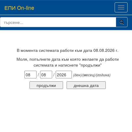
ЕПИ On-line
Toggl
navig
В момента системата работи към дата 08.08.2026 г.
Моля, попълнете дата към която желаете да работи
системата и натиснете "продължи"
/
/
(ден)/(месец)/(година)