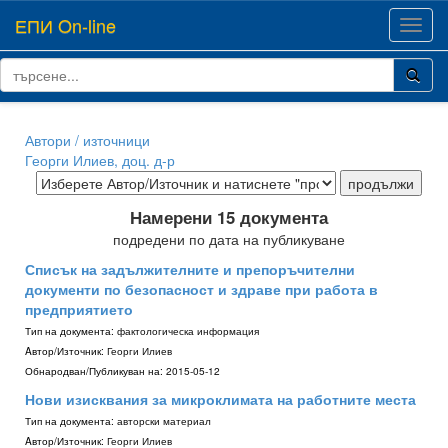
ЕПИ On-line
Toggl
navig
Автори / източници
Георги Илиев, доц. д-р
Намерени 15 документа
подредени по дата на публикуване
Списък на задължителните и препоръчителни
документи по безопасност и здраве при работа в
предприятието
Тип на документа:
фактологическа информация
Aвтор/Източник:
Георги Илиев
Обнародван/Публикуван на:
2015-05-12
Нови изисквания за микроклимата на работните места
Тип на документа:
авторски материал
Aвтор/Източник:
Георги Илиев