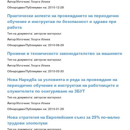
Aвтор/Източник:
Георги Илиев
Обнародван/Публикуван на:
2010-12-28
Практически аспекти на провеждането на периодично
обучение и инструктаж по безопасност и здраве при
работа
Тип на документа:
авторски материал
Aвтор/Източник:
Георги Илиев
Обнародван/Публикуван на:
2010-06-29
Промени в техническото законодателство за машините
Тип на документа:
авторски материал
Aвтор/Източник:
Георги Илиев
Обнародван/Публикуван на:
2010-03-30
Нова Наредба за условията и реда за провеждане на
периодично обучение и инструктаж на работниците и
служителите по осигуряване на ЗБУТ
Тип на документа:
авторски материал
Aвтор/Източник:
Георги Илиев
Обнародван/Публикуван на:
2010-01-29
Нова стратегия на Европейския съюз за 25% по-малко
трудови злополуки
Тип на документа:
авторски материал