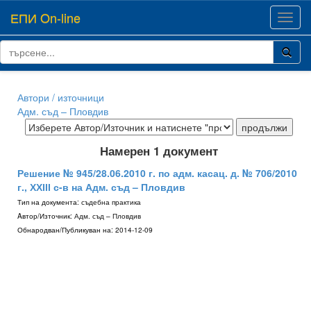
ЕПИ On-line
Toggl
navig
Автори / източници
Адм. съд – Пловдив
Намерен 1 документ
Решение № 945/28.06.2010 г. по адм. касац. д. № 706/2010
г., ХХІІІ с-в на Адм. съд – Пловдив
Тип на документа:
съдебна практика
Aвтор/Източник:
Адм. съд – Пловдив
Обнародван/Публикуван на:
2014-12-09