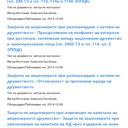
(чл. 236 ТЗ и чл. 114, 114а и 114б ЗППЦК)
Тип на документа:
авторски материал
Aвтор/Източник:
Камелия Касабова
Обнародван/Публикуван на:
2014-12-09
Закрила на акционерите при разпореждане с активи на
дружеството - Преодоляване на конфликт на интереси
при договори, сключвани между акционерно дружество
и заинтересовани лица (чл. 240б ТЗ и чл. 114, ал. 2
ЗППЦК)
Тип на документа:
авторски материал
Aвтор/Източник:
Камелия Касабова
Обнародван/Публикуван на:
2014-12-09
Закрила на акционерите при разпореждане с активи на
дружеството - Отговорност за причинени вреди на
дружеството
Тип на документа:
авторски материал
Aвтор/Източник:
Камелия Касабова
Обнародван/Публикуван на:
2014-12-09
Защита на акционерите при изменение на капитала на
акционерното дружество - Защита на акционерите при
увеличаване на капитала на АД чрез издаване на нови