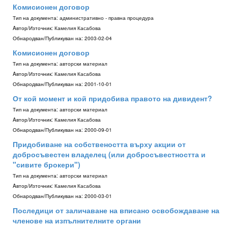
Комисионен договор
Тип на документа:
административно - правна процедура
Aвтор/Източник:
Камелия Касабова
Обнародван/Публикуван на:
2003-02-04
Комисионен договор
Тип на документа:
авторски материал
Aвтор/Източник:
Камелия Касабова
Обнародван/Публикуван на:
2001-10-01
От кой момент и кой придобива правото на дивидент?
Тип на документа:
авторски материал
Aвтор/Източник:
Камелия Касабова
Обнародван/Публикуван на:
2000-09-01
Придобиване на собствеността върху акции от
добросъвестен владелец (или добросъвестността и
"сивите брокери")
Тип на документа:
авторски материал
Aвтор/Източник:
Камелия Касабова
Обнародван/Публикуван на:
2000-03-01
Последици от заличаване на вписано освобождаване на
членове на изпълнителните органи