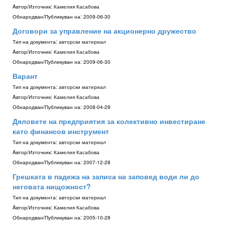
Aвтор/Източник:
Камелия Касабова
Обнародван/Публикуван на:
2009-06-30
Договори за управление на акционерно дружество
Тип на документа:
авторски материал
Aвтор/Източник:
Камелия Касабова
Обнародван/Публикуван на:
2009-06-30
Варант
Тип на документа:
авторски материал
Aвтор/Източник:
Камелия Касабова
Обнародван/Публикуван на:
2008-04-29
Дяловете на предприятия за колективно инвестиране
като финансов инструмент
Тип на документа:
авторски материал
Aвтор/Източник:
Камелия Касабова
Обнародван/Публикуван на:
2007-12-28
Грешката в падежа на записа на заповед води ли до
неговата нищожност?
Тип на документа:
авторски материал
Aвтор/Източник:
Камелия Касабова
Обнародван/Публикуван на:
2005-10-28