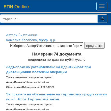
ЕПИ On-line
Toggl
navig
Автори / източници
Камелия Касабова, проф. д-р
Намерени 74 документа
подредени по дата на публикуване
Задълбочено установяване на идентичност при
дистанционни платежни операции
Тип на документа:
авторски материал
Aвтор/Източник:
Камелия Касабова
Обнародван/Публикуван на:
2022-12-20
За правото на обезщетение на търговския представител
по чл. 40 от Търговския закон
Тип на документа:
авторски материал
Aвтор/Източник:
Камелия Касабова