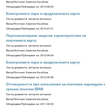
Aвтор/Източник:
Камелия Касабова
Обнародван/Публикуван на:
2013-08-30
Електронните пари и предплатените карти
Тип на документа:
авторски материал
Aвтор/Източник:
Камелия Касабова
Обнародван/Публикуван на:
2012-07-31
Персонализирани защитни характеристики на
платежната карта
Тип на документа:
авторски материал
Aвтор/Източник:
Камелия Касабова
Обнародван/Публикуван на:
2012-06-29
Електронните пари и предплатените карти
Тип на документа:
авторски материал
Aвтор/Източник:
Камелия Касабова
Обнародван/Публикуван на:
2012-06-29
Отговорността при изпълнение на платежно нареждане с
грешно посочен IBAN
Тип на документа:
авторски материал
Aвтор/Източник:
Камелия Касабова
Обнародван/Публикуван на:
2011-09-30