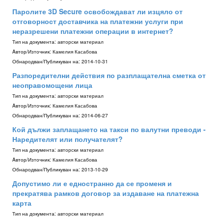
Паролите 3D Secure освобождават ли изцяло от
отговорност доставчика на платежни услуги при
неразрешени платежни операции в интернет?
Тип на документа:
авторски материал
Aвтор/Източник:
Камелия Касабова
Обнародван/Публикуван на:
2014-10-31
Разпоредителни действия по разплащателна сметка от
неоправомощени лица
Тип на документа:
авторски материал
Aвтор/Източник:
Камелия Касабова
Обнародван/Публикуван на:
2014-06-27
Кой дължи заплащането на такси по валутни преводи -
Наредителят или получателят?
Тип на документа:
авторски материал
Aвтор/Източник:
Камелия Касабова
Обнародван/Публикуван на:
2013-10-29
Допустимо ли е едностранно да се променя и
прекратява рамков договор за издаване на платежна
карта
Тип на документа:
авторски материал