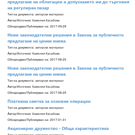
предлагане на облигации и допускането им до търговия
на регулиран пазар
Тип на документа:
авторски материал
Aвтор/Източник:
Камелия Касабова
Обнародван/Публикуван на:
2017-09-29
Нови законодателни решения в Закона за публичното
предлагане на ценни книжа
Тип на документа:
авторски материал
Aвтор/Източник:
Камелия Касабова
Обнародван/Публикуван на:
2017-08-25
Нови законодателни решения в Закона за публичното
предлагане на ценни книжа
Тип на документа:
авторски материал
Aвтор/Източник:
Камелия Касабова
Обнародван/Публикуван на:
2017-08-25
Платежна сметка за основни операции
Тип на документа:
авторски материал
Aвтор/Източник:
Камелия Касабова
Обнародван/Публикуван на:
2017-01-31
Акционерно дружество - Обща характеристика
Тип на документа:
авторски материал