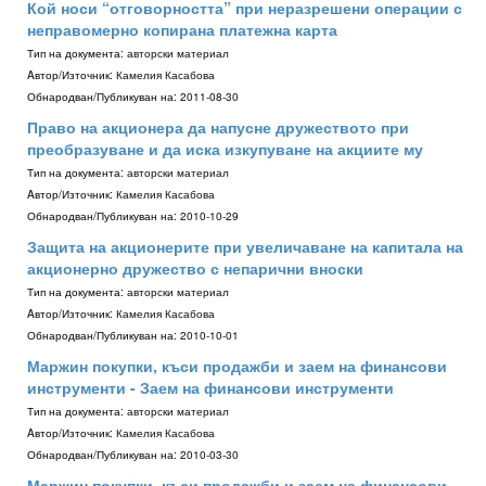
Кой носи “отговорността” при неразрешени операции с
неправомерно копирана платежна карта
Тип на документа:
авторски материал
Aвтор/Източник:
Камелия Касабова
Обнародван/Публикуван на:
2011-08-30
Право на акционера да напусне дружеството при
преобразуване и да иска изкупуване на акциите му
Тип на документа:
авторски материал
Aвтор/Източник:
Камелия Касабова
Обнародван/Публикуван на:
2010-10-29
Защита на акционерите при увеличаване на капитала на
акционерно дружество с непарични вноски
Тип на документа:
авторски материал
Aвтор/Източник:
Камелия Касабова
Обнародван/Публикуван на:
2010-10-01
Маржин покупки, къси продажби и заем на финансови
инструменти - Заем на финансови инструменти
Тип на документа:
авторски материал
Aвтор/Източник:
Камелия Касабова
Обнародван/Публикуван на:
2010-03-30
Маржин покупки, къси продажби и заем на финансови