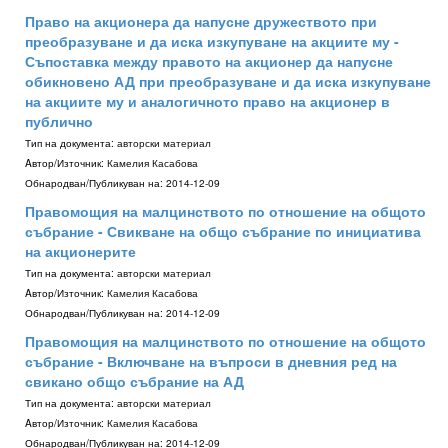
Право на акционера да напусне дружеството при
преобразуване и да иска изкупуване на акциите му -
Съпоставка между правото на акционер да напусне
обикновено АД при преобразуване и да иска изкупуване
на акциите му и аналогичното право на акционер в
публично
Тип на документа:
авторски материал
Aвтор/Източник:
Камелия Касабова
Обнародван/Публикуван на:
2014-12-09
Правомощия на малцинството по отношение на общото
събрание - Свикване на общо събрание по инициатива
на акционерите
Тип на документа:
авторски материал
Aвтор/Източник:
Камелия Касабова
Обнародван/Публикуван на:
2014-12-09
Правомощия на малцинството по отношение на общото
събрание - Включване на въпроси в дневния ред на
свикано общо събрание на АД
Тип на документа:
авторски материал
Aвтор/Източник:
Камелия Касабова
Обнародван/Публикуван на:
2014-12-09