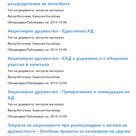
разпределение на печалбата
Тип на документа:
авторски материал
Aвтор/Източник:
Камелия Касабова
Обнародван/Публикуван на:
2014-12-09
Акционерно дружество - Еднолично АД
Тип на документа:
авторски материал
Aвтор/Източник:
Камелия Касабова
Обнародван/Публикуван на:
2014-12-09
Акционерно дружество - ЕАД с държавно и с общинско
участие в капитала
Тип на документа:
авторски материал
Aвтор/Източник:
Камелия Касабова
Обнародван/Публикуван на:
2014-12-09
Акционерно дружество - Прекратяване и ликвидация на
АД
Тип на документа:
авторски материал
Aвтор/Източник:
Камелия Касабова
Обнародван/Публикуван на:
2014-12-09
Закрила на акционерите при разпореждане с активи на
дружеството - Особени правила за сключване на сделки