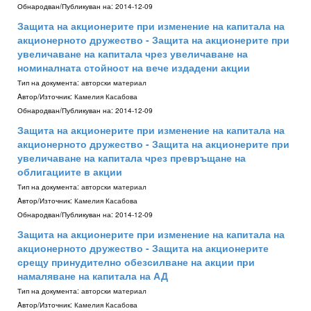
Обнародван/Публикуван на:
2014-12-09
Защита на акционерите при изменение на капитала на
акционерното дружество - Защита на акционерите при
увеличаване на капитала чрез увеличаване на
номиналната стойност на вече издадени акции
Тип на документа:
авторски материал
Aвтор/Източник:
Камелия Касабова
Обнародван/Публикуван на:
2014-12-09
Защита на акционерите при изменение на капитала на
акционерното дружество - Защита на акционерите при
увеличаване на капитала чрез превръщане на
облигациите в акции
Тип на документа:
авторски материал
Aвтор/Източник:
Камелия Касабова
Обнародван/Публикуван на:
2014-12-09
Защита на акционерите при изменение на капитала на
акционерното дружество - Защита на акционерите
срещу принудително обезсилване на акции при
намаляване на капитала на АД
Тип на документа:
авторски материал
Aвтор/Източник:
Камелия Касабова