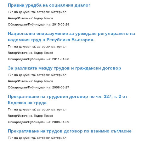
Правна уредба на социалния диалог
Тип на документа:
авторски материал
Aвтор/Източник:
Тодор Томов
Обнародван/Публикуван на:
2015-05-29
Национално споразумение за уреждане регулирането на
надомния труд в Република България.
Тип на документа:
авторски материал
Aвтор/Източник:
Тодор Томов
Обнародван/Публикуван на:
2011-01-28
За разликата между трудов и граждански договор
Тип на документа:
авторски материал
Aвтор/Източник:
Тодор Томов
Обнародван/Публикуван на:
2008-06-27
Прекратяване на трудовия договор по чл. 327, т. 2 от
Кодекса на труда
Тип на документа:
авторски материал
Aвтор/Източник:
Тодор Томов
Обнародван/Публикуван на:
2008-04-29
Прекратяване на трудов договор по взаимно съгласие
Тип на документа:
авторски материал