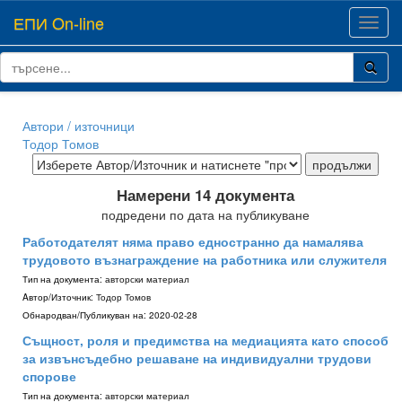
ЕПИ On-line
Toggl
navig
Автори / източници
Тодор Томов
Намерени 14 документа
подредени по дата на публикуване
Работодателят няма право едностранно да намалява
трудовото възнаграждение на работника или служителя
Тип на документа:
авторски материал
Aвтор/Източник:
Тодор Томов
Обнародван/Публикуван на:
2020-02-28
Същност, роля и предимства на медиацията като способ
за извънсъдебно решаване на индивидуални трудови
спорове
Тип на документа:
авторски материал