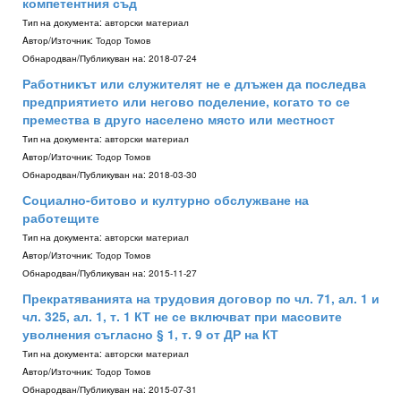
компетентния съд
Тип на документа:
авторски материал
Aвтор/Източник:
Тодор Томов
Обнародван/Публикуван на:
2018-07-24
Работникът или служителят не е длъжен да последва
предприятието или негово поделение, когато то се
премества в друго населено място или местност
Тип на документа:
авторски материал
Aвтор/Източник:
Тодор Томов
Обнародван/Публикуван на:
2018-03-30
Социално-битово и културно обслужване на
работещите
Тип на документа:
авторски материал
Aвтор/Източник:
Тодор Томов
Обнародван/Публикуван на:
2015-11-27
Прекратяванията на трудовия договор по чл. 71, ал. 1 и
чл. 325, ал. 1, т. 1 КТ не се включват при масовите
уволнения съгласно § 1, т. 9 от ДР на КТ
Тип на документа:
авторски материал
Aвтор/Източник:
Тодор Томов
Обнародван/Публикуван на:
2015-07-31