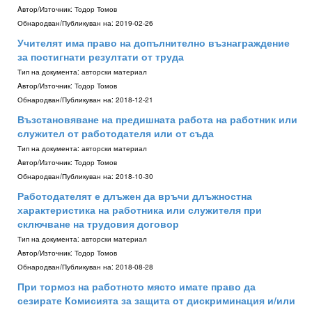
Aвтор/Източник:
Тодор Томов
Обнародван/Публикуван на:
2019-02-26
Учителят има право на допълнително възнаграждение
за постигнати резултати от труда
Тип на документа:
авторски материал
Aвтор/Източник:
Тодор Томов
Обнародван/Публикуван на:
2018-12-21
Възстановяване на предишната работа на работник или
служител от работодателя или от съда
Тип на документа:
авторски материал
Aвтор/Източник:
Тодор Томов
Обнародван/Публикуван на:
2018-10-30
Работодателят е длъжен да връчи длъжностна
характеристика на работника или служителя при
сключване на трудовия договор
Тип на документа:
авторски материал
Aвтор/Източник:
Тодор Томов
Обнародван/Публикуван на:
2018-08-28
При тормоз на работното място имате право да
сезирате Комисията за защита от дискриминация и/или