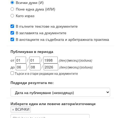
Всички думи (И)
Поне една дума (ИЛИ)
Като израз
В пълните текстове на документите
В заглавията на документите
В анотациите на съдебната и арбитражната практика
Публикуван в периода
от
/
/
(ден)/(месец)/(година)
до
/
/
(ден)/(месец)/(година)
Търси и в стари редакции на документите
Подреди резултата по:
Изберете един или повече автори/източници
×
ВСИЧКИ