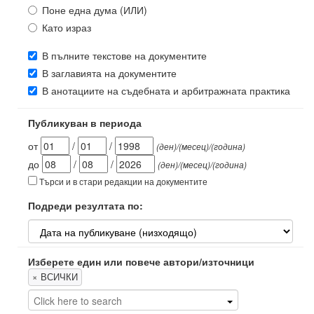
Поне една дума (ИЛИ)
Като израз
В пълните текстове на документите
В заглавията на документите
В анотациите на съдебната и арбитражната практика
Публикуван в периода
от
/
/
(ден)/(месец)/(година)
до
/
/
(ден)/(месец)/(година)
Търси и в стари редакции на документите
Подреди резултата по:
Изберете един или повече автори/източници
×
ВСИЧКИ