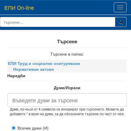
ЕПИ On-line
Toggl
navig
Търсене
Търсене в папка:
ЕПИ Труд и социално осигуряване
Нормативни актове
Наредби
Думи/Изрази
Думи, по-къси от 4 символа се игнорират при търсенето. Можете да
добавите * в края на дума, за да обозначите търсене по част от нея.
Всички думи (И)