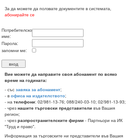
За да можете да ползвате документите в системата,
абонирайте се
Потребителско
име:
Парола:
запомни ме:
Вие можете да направите своя абонамент по всяко
време на годината:
-
със
завяка за абонамент
;
- в
офиса на издателството
;
- на
телефони
: 02/981-13-76; 088/240-03-10; 02/981-13-93;
- чрез
нашите търговски представители
във Вашия
регион;
- чрез
разпространителските фирми
- Партньори на ИК
"Труд и право".
Информация за търговските ни представители във Вашия