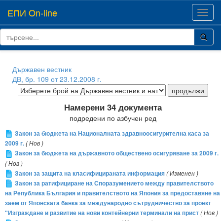
ЕПИ On-line
Toggl
navig
Държавен вестник
ДВ, бр. 109 от 23.12.2008 г.
Намерени 34 документа
подредени по азбучен ред
Закон за бюджета на Националната здравноосигурителна каса за
2009 г.
( Нов )
Закон за бюджета на държавното обществено осигуряване за 2009 г.
( Нов )
Закон за защита на класифицираната информация
( Изменен )
Закон за ратифициране на Споразумението между правителството
на Република България и правителството на Япония за предоставяне на
заем от Японската банка за международно сътрудничество за проект
"Изграждане и развитие на нови контейнерни терминали на прист
( Нов )