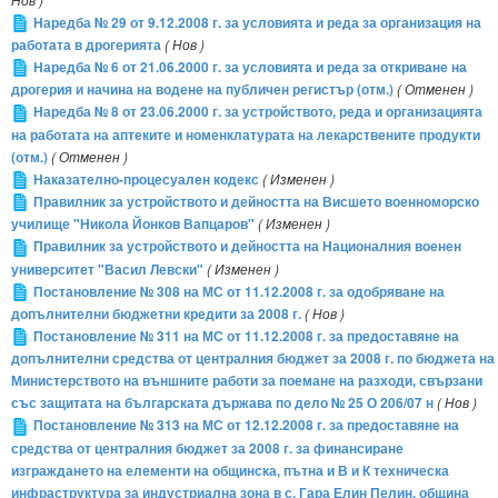
Наредба № 29 от 9.12.2008 г. за условията и реда за организация на
работата в дрогерията
( Нов )
Наредба № 6 от 21.06.2000 г. за условията и реда за откриване на
дрогерия и начина на водене на публичен регистър (отм.)
( Отменен )
Наредба № 8 от 23.06.2000 г. за устройството, реда и организацията
на работата на аптеките и номенклатурата на лекарствените продукти
(отм.)
( Отменен )
Наказателно-процесуален кодекс
( Изменен )
Правилник за устройството и дейността на Висшето военноморско
училище "Никола Йонков Вапцаров"
( Изменен )
Правилник за устройството и дейността на Националния военен
университет "Васил Левски"
( Изменен )
Постановление № 308 на МС от 11.12.2008 г. за одобряване на
допълнителни бюджетни кредити за 2008 г.
( Нов )
Постановление № 311 на МС от 11.12.2008 г. за предоставяне на
допълнителни средства от централния бюджет за 2008 г. по бюджета на
Министерството на външните работи за поемане на разходи, свързани
със защитата на българската държава по дело № 25 О 206/07 н
( Нов )
Постановление № 313 на МС от 12.12.2008 г. за предоставяне на
средства от централния бюджет за 2008 г. за финансиране
изграждането на елементи на общинска, пътна и В и К техническа
инфраструктура за индустриална зона в с. Гара Елин Пелин, община