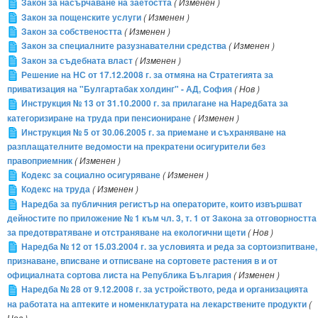
Закон за насърчаване на заетостта
( Изменен )
Закон за пощенските услуги
( Изменен )
Закон за собствеността
( Изменен )
Закон за специалните разузнавателни средства
( Изменен )
Закон за съдебната власт
( Изменен )
Решение на НС от 17.12.2008 г. за отмяна на Стратегията за
приватизация на "Булгартабак холдинг" - АД, София
( Нов )
Инструкция № 13 от 31.10.2000 г. за прилагане на Наредбата за
категоризиране на труда при пенсиониране
( Изменен )
Инструкция № 5 от 30.06.2005 г. за приемане и съхраняване на
разплащателните ведомости на прекратени осигурители без
правоприемник
( Изменен )
Кодекс за социално осигуряване
( Изменен )
Кодекс на труда
( Изменен )
Наредба за публичния регистър на операторите, които извършват
дейностите по приложение № 1 към чл. 3, т. 1 от Закона за отговорността
за предотвратяване и отстраняване на екологични щети
( Нов )
Наредба № 12 от 15.03.2004 г. за условията и реда за сортоизпитване,
признаване, вписване и отписване на сортовете растения в и от
официалната сортова листа на Република България
( Изменен )
Наредба № 28 от 9.12.2008 г. за устройството, реда и организацията
на работата на аптеките и номенклатурата на лекарствените продукти
(
Нов )