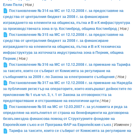
Елин Пели
( Нов )
Постановление № 314 на МС от 12.12.2008 г. за предоставяне на
средства от централния бюджет за 2008 г. за финансиране
изграждането на елементи на общинска, пътна и В и К инфраструктура
за производствената зона в гр. Костинброд, община Костинброд
( Нов )
Постановление № 315 на МС от 12.12.2008 г. за предоставяне на
средства от централния бюджет за 2008 г. за финансиране
изграждането на елементи на общинска, пътна и В и К техническа
инфраструктура за източната индустриална зона в Перник, община
Перник
( Нов )
Постановление № 316 на МС от 12.12.2008 г. за приемане на Тарифа
за таксите, които се събират от Комисията за регулиране на
съобщенията за 2009 г. по Закона за електронните съобщения
( Нов )
Постановление № 317 на МС от 12.12.2008 г. за приемане на Наредба
за публичния регистър на операторите, които извършват дейностите по
приложение № 1 към чл. 3, т. 1 от Закона за отговорността за
предотвратяване и отстраняване на екологични щети
( Нов )
Постановление № 55 на МС от 12.03.2007 г. за условията и реда за
определяне на изпълнител от страна на бенефициенти на договорена
безвъзмездна финансова помощ от Структурните фондове на
Европейския съюз и от Програма ФАР на Европейския съюз
( Изменен )
Тарифа за таксите, които се събират от Комисията за регулиране на