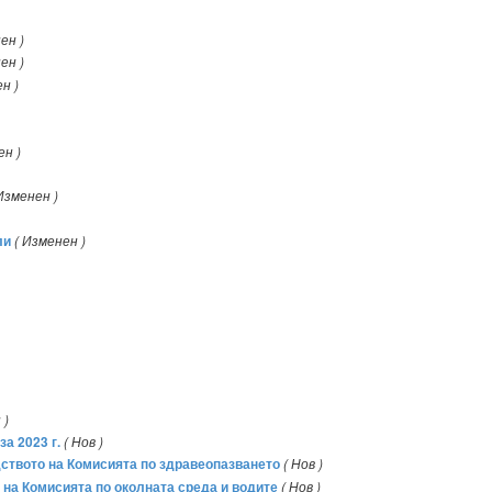
ен )
ен )
н )
ен )
Изменен )
ли
( Изменен )
 )
а 2023 г.
( Нов )
дството на Комисията по здравеопазването
( Нов )
а на Комисията по околната среда и водите
( Нов )