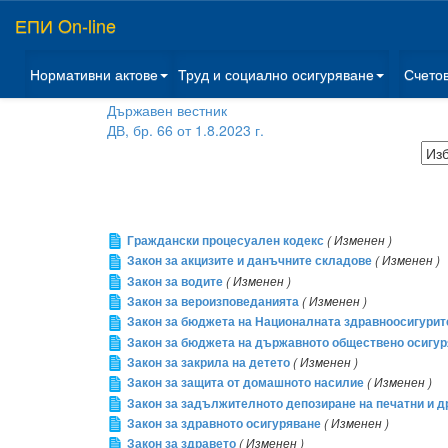
ЕПИ On-line
Нормативни актове
Труд и социално осигуряване
Счето
Държавен вестник
ДВ, бр. 66 от 1.8.2023 г.
Граждански процесуален кодекс
( Изменен )
Закон за акцизите и данъчните складове
( Изменен )
Закон за водите
( Изменен )
Закон за вероизповеданията
( Изменен )
Закон за бюджета на Националната здравноосигурител
Закон за бюджета на държавното обществено осигуря
Закон за закрила на детето
( Изменен )
Закон за защита от домашното насилие
( Изменен )
Закон за задължителното депозиране на печатни и д
Закон за здравното осигуряване
( Изменен )
Закон за здравето
( Изменен )