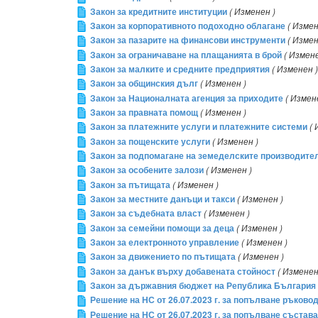
Закон за кредитните институции
( Изменен )
Закон за корпоративното подоходно облагане
( Измен
Закон за пазарите на финансови инструменти
( Измен
Закон за ограничаване на плащанията в брой
( Измене
Закон за малките и средните предприятия
( Изменен )
Закон за общинския дълг
( Изменен )
Закон за Националната агенция за приходите
( Измен
Закон за правната помощ
( Изменен )
Закон за платежните услуги и платежните системи
( 
Закон за пощенските услуги
( Изменен )
Закон за подпомагане на земеделските производите
Закон за особените залози
( Изменен )
Закон за пътищата
( Изменен )
Закон за местните данъци и такси
( Изменен )
Закон за съдебната власт
( Изменен )
Закон за семейни помощи за деца
( Изменен )
Закон за електронното управление
( Изменен )
Закон за движението по пътищата
( Изменен )
Закон за данък върху добавената стойност
( Изменен
Закон за държавния бюджет на Република България з
Решение на НС от 26.07.2023 г. за попълване ръково
Решение на НС от 26.07.2023 г. за попълване състав