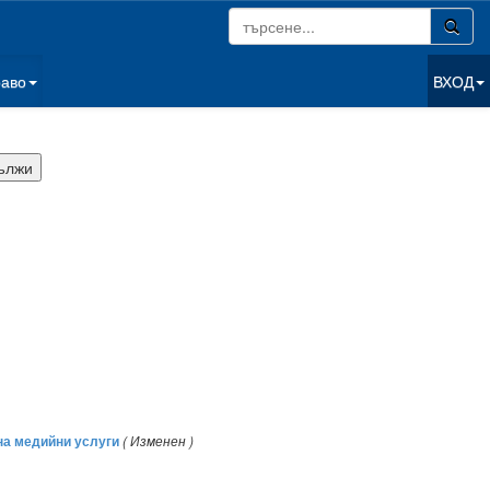
раво
ВХОД
на медийни услуги
( Изменен )