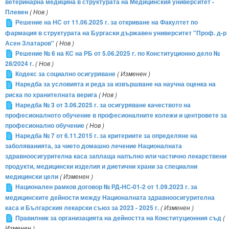
ветеринарна медицина в структурата на Медицинския университет -
Плевен
( Нов )
Решение на НС от 11.06.2025 г. за откриване на Факултет по
фармация в структурата на Бургаски държавен университет "Проф. д-р
Асен Златаров"
( Нов )
Решение № 6 на КС на РБ от 5.06.2025 г. по Конституционно дело №
28/2024 г.
( Нов )
Кодекс за социално осигуряване
( Изменен )
Наредба за условията и реда за извършване на научна оценка на
риска по хранителната верига
( Нов )
Наредба № 3 от 3.06.2025 г. за осигуряване качеството на
професионалното обучение в професионалните колежи и центровете за
професионално обучение
( Нов )
Наредба № 7 от 6.11.2015 г. за критериите за определяне на
заболяванията, за чието домашно лечение Националната
здравноосигурителна каса заплаща напълно или частично лекарствени
продукти, медицински изделия и диетични храни за специални
медицински цели
( Изменен )
Национален рамков договор № РД-НС-01-2 от 1.09.2023 г. за
медицинските дейности между Националната здравноосигурителна
каса и Българския лекарски съюз за 2023 - 2025 г.
( Изменен )
Правилник за организацията на дейността на Конституционния съд
(
Изменен )