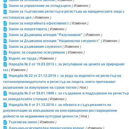
Закон за управление на отпадъците
( Изменен )
Закон за търговския регистър и регистъра на юридическите лица с
нестопанска цел
( Изменен )
Закон за енергийната ефективност
( Изменен )
Закон за енергетиката
( Изменен )
Закон за Държавна агенция "Разузнаване"
( Изменен )
Закон за Държавна агенция "Национална сигурност"
( Изменен )
Закон за държавния служител
( Изменен )
Кодекс за социално осигуряване
( Изменен )
Кодекс на труда
( Изменен )
Наредба № 2 от 19.03.2013 г. за регулиране на цените на природния
газ
( Изменен )
Наредба № 22 от 21.12.2016 г. за реда за воденето на регистър на
тютюнопроизводителите и регистър на лицата, които притежават
разрешение за изкупуване на суров тютюн
( Нов )
Наредба № 3 от 29.01.1999 г. за създаване и поддържане на регистър
на земеделските стопани
( Изменен )
Наредба № 4 от 21.12.2016 г. за обхвата и съдържанието на
документации за извършване на консервационно-реставрационни
дейности на недвижими културни ценности
( Нов )
Търговски закон
( Изменен )
Данъчно-осигурителен процесуален кодекс
( Изменен )