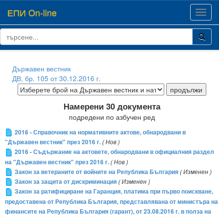
ЕПИ On-line
Toggl
navig
Държавен вестник
ДВ, бр. 105 от 30.12.2016 г.
Намерени 30 документа
подредени по азбучен ред
2016 - Справочник на нормативните актове, обнародвани в
"Държавен вестник" през 2016 г.
( Нов )
2016 - Съдържание на актовете, обнародвани в официалния раздел
на "Държавен вестник" през 2016 г.
( Нов )
Закон за ветераните от войните на Република България
( Изменен )
Закон за защита от дискриминация
( Изменен )
Закон за ратифициране на Гаранция, платима при първо поискване,
предоставена от Република България, представлявана от министъра на
финансите на Република България (гарант), от 23.08.2016 г. в полза на