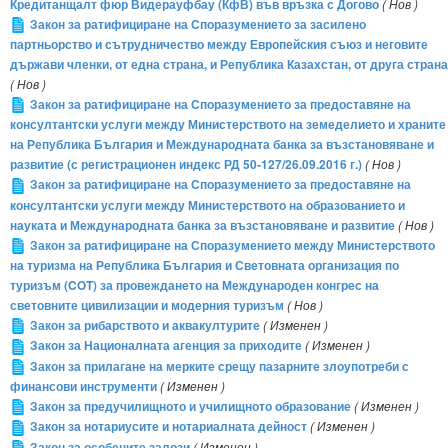
Кредитанщалт фюр Видерауфбау (КфВ) във връзка с Догово
( Нов )
Закон за ратифициране на Споразумението за засилено
партньорство и сътрудничество между Европейския съюз и неговите
държави членки, от една страна, и Република Казахстан, от друга страна
( Нов )
Закон за ратифициране на Споразумението за предоставяне на
консултантски услуги между Министерството на земеделието и храните
на Република България и Международната банка за възстановяване и
развитие (с регистрационен индекс РД 50-127/26.09.2016 г.)
( Нов )
Закон за ратифициране на Споразумението за предоставяне на
консултантски услуги между Министерството на образованието и
науката и Международната банка за възстановяване и развитие
( Нов )
Закон за ратифициране на Споразумението между Министерството
на туризма на Република България и Световната организация по
туризъм (COT) за провеждането на Международен конгрес на
световните цивилизации и модерния туризъм
( Нов )
Закон за рибарството и аквакултурите
( Изменен )
Закон за Националната агенция за приходите
( Изменен )
Закон за прилагане на мерките срещу пазарните злоупотреби с
финансови инструменти
( Изменен )
Закон за предучилищното и училищното образование
( Изменен )
Закон за нотариусите и нотариалната дейност
( Изменен )
Закон за особените залози
( Изменен )