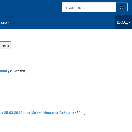
раво
ВХОД
акон
( Изменен )
 от 25.03.2024 г. от Мария Иванова Габриел
( Нов )