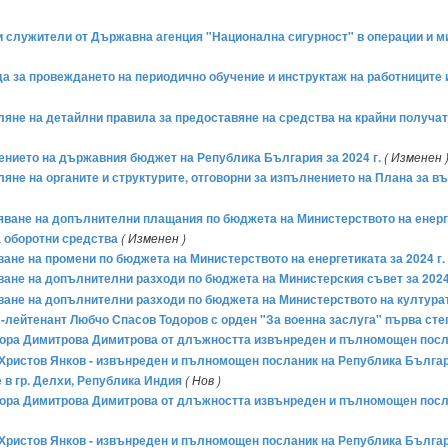
и служители от Държавна агенция "Национална сигурност" в операции и 
реда за провеждането на периодично обучение и инструктаж на работниците
еляне на детайлни правила за предоставяне на средства на крайни получа
нението на държавния бюджет на Република България за 2024 г.
( Изменен 
еляне на органите и структурите, отговорни за изпълнението на Плана за в
ряване на допълнителни плащания по бюджета на Министерството на енергет
на оборотни средства
( Изменен )
ване на промени по бюджета на Министерството на енергетиката за 2024 г.
яване на допълнителни разходи по бюджета на Министерския съвет за 2024
яване на допълнителни разходи по бюджета на Министерството на културата
рал-лейтенант Любчо Спасов Тодоров с орден "За военна заслуга" първа сте
еонора Димитрова Димитрова от длъжността извънреден и пълномощен пос
лай Христов Янков - извънреден и пълномощен посланик на Република Бълг
в гр. Делхи, Република Индия
( Нов )
леонора Димитрова Димитрова от длъжността извънреден и пълномощен пос
лай Христов Янков - извънреден и пълномощен посланик на Република Бълг