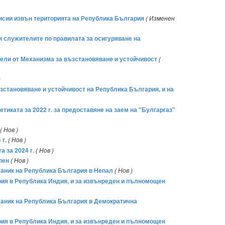
мисии извън територията на Република България
( Изменен
 и служителите по правилата за осигуряване на
тели от Механизма за възстановяване и устойчивост
(
)
ъзстановяване и устойчивост на Република България, и на
иката за 2022 г. за предоставяне на заем на "Булгаргаз"
( Нов )
 г.
( Нов )
 за 2024 г.
( Нов )
пен
( Нов )
ланик на Република България в Непал
( Нов )
ария в Република Индия, и за извънреден и пълномощен
ланик на Република България в Демократична
ария в Република Индия, и за извънреден и пълномощен