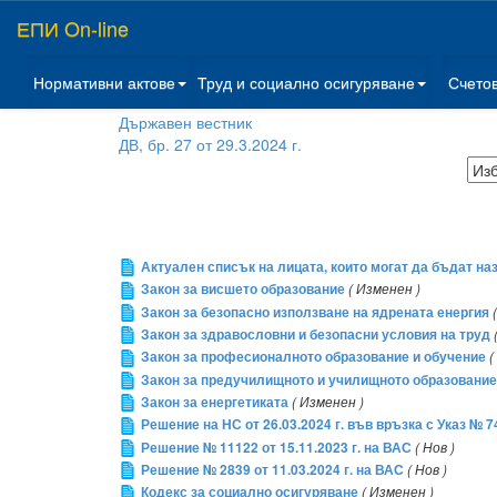
ЕПИ On-line
Нормативни актове
Труд и социално осигуряване
Счето
Държавен вестник
ДВ, бр. 27 от 29.3.2024 г.
Актуален списък на лицата, които могат да бъдат на
Закон за висшето образование
( Изменен )
Закон за безопасно използване на ядрената енергия
Закон за здравословни и безопасни условия на труд
Закон за професионалното образование и обучение
(
Закон за предучилищното и училищното образование
Закон за енергетиката
( Изменен )
Решение на НС от 26.03.2024 г. във връзка с Указ № 7
Решение № 11122 от 15.11.2023 г. на ВАС
( Нов )
Решение № 2839 от 11.03.2024 г. на ВАС
( Нов )
Кодекс за социално осигуряване
( Изменен )