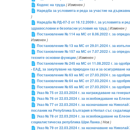
Кодекс на труда
( Изменен )
Наредба за условията и реда за участие на държавн
)
Наредба № РД-07-2 от 16.12.2009 г. за условията и 
здравословни и безопасни условия на труд
( Изменен )
Постановление № 114 на МС от 8.06.2022 г. за опред
Изменен )
Постановление № 13 на МС от 29.01.2024 г. за изпъл
Постановление № 157 на МС от 7.07.2022 г. за опред
техните основни функции
( Изменен )
Постановление № 245 на МС от 11.08.2022 г. за одоб
- ЕАД, за закупуване на природен газ и за осигуряване 
Постановление № 63 на МС от 27.03.2024 г. за одобря
Постановление № 64 на МС от 27.03.2024 г. за одобр
Постановление № 65 на МС от 27.03.2024 г. за одобр
Указ № 75 от 22.03.2024 г. за награждаване на гене
Указ № 76 от 22.03.2024 г. за освобождаване на Ел
Указ № 77 от 22.03.2024 г. за назначаване на Нико
посланик на Република България в Непал със седалище 
Указ № 78 от 22.03.2024 г. за освобождаване на Е
социалистическа република Шри Ланка
( Нов )
Указ № 79 от 22.03.2024 г. за назначаване на Нико