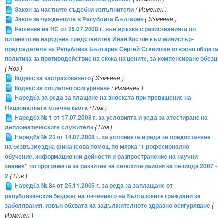
Закон за частните съдебни изпълнители
( Изменен )
Закон за чужденците в Република България
( Изменен )
Решение на НС от 25.07.2008 г. във връзка с разискванията по
питането на народния представител Иван Костов към министър-
председателя на Република България Сергей Станишев относно общата
политика за противодействие на скока на цените, за компенсиране обезц
( Нов )
Кодекс за застраховането
( Изменен )
Кодекс за социално осигуряване
( Изменен )
Наредба за реда за плащане на вноската при превишение на
Националната млечна квота
( Нов )
Наредба № 1 от 17.07.2008 г. за условията и реда за атестиране на
дипломатическите служители
( Нов )
Наредба № 23 от 14.07.2008 г. за условията и реда за предоставяне
на безвъзмездна финансова помощ по мярка "Професионално
обучение, информационни дейности и разпространение на научни
знания" по програмата за развитие на селските райони за периода 2007 -
2
( Нов )
Наредба № 34 от 25.11.2005 г. за реда за заплащане от
републиканския бюджет на лечението на българските граждани за
заболявания, извън обхвата на задължителното здравно осигуряване
(
Изменен )