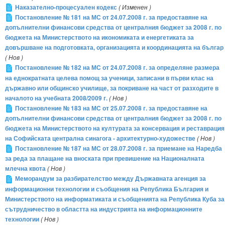
Наказателно-процесуален кодекс
( Изменен )
Постановление № 181 на МС от 24.07.2008 г. за предоставяне на
допълнителни финансови средства от централния бюджет за 2008 г. по
бюджета на Министерството на икономиката и енергетиката за
довършване на подготовката, организацията и координацията на българ
( Нов )
Постановление № 182 на МС от 24.07.2008 г. за определяне размера
на еднократната целева помощ за ученици, записани в първи клас на
държавно или общинско училище, за покриване на част от разходите в
началото на учебната 2008/2009 г.
( Нов )
Постановление № 183 на МС от 25.07.2008 г. за предоставяне на
допълнителни финансови средства от централния бюджет за 2008 г. по
бюджета на Министерството на културата за консервация и реставрация
на Софийската централна синагога - архитектурно-художестве
( Нов )
Постановление № 187 на МС от 28.07.2008 г. за приемане на Наредба
за реда за плащане на вноската при превишение на Националната
млечна квота
( Нов )
Меморандум за разбирателство между Държавната агенция за
информационни технологии и съобщения на Република България и
Министерството на информатиката и съобщенията на Република Куба за
сътрудничество в областта на индустрията на информационните
технологии
( Нов )