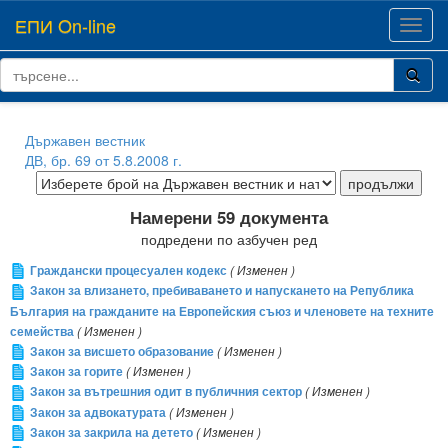
ЕПИ On-line
Toggl
navig
Държавен вестник
ДВ, бр. 69 от 5.8.2008 г.
Намерени 59 документа
подредени по азбучен ред
Граждански процесуален кодекс
( Изменен )
Закон за влизането, пребиваването и напускането на Република
България на гражданите на Европейския съюз и членовете на техните
семейства
( Изменен )
Закон за висшето образование
( Изменен )
Закон за горите
( Изменен )
Закон за вътрешния одит в публичния сектор
( Изменен )
Закон за адвокатурата
( Изменен )
Закон за закрила на детето
( Изменен )