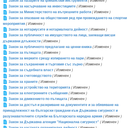
Закон за пазарите на финансови инструменти
( Изменен )
Закон за насърчаване на инвестициите
( Изменен )
Закон за Министерството на вътрешните работи
( Изменен )
Закон за опазване на обществения ред при провеждането на спортни
мероприятия
( Изменен )
Закон за нотариусите и нотариалната дейност
( Изменен )
Закон за публичност на имуществото на лица, заемащи висши
държавни длъжности
( Изменен )
Закон за публичното предлагане на ценни книжа
( Изменен )
Закон за пътищата
( Изменен )
Закон за мерките срещу изпирането на пари
( Изменен )
Закон за съхранение и търговия със зърно
( Изменен )
Закон за съдебната власт
( Изменен )
Закон за счетоводството
( Изменен )
Закон за храните
( Изменен )
Закон за устройство на територията
( Изменен )
Закон за електронните съобщения
( Изменен )
Закон за движението по пътищата
( Изменен )
Закон за достъп и разкриване на документите и за обявяване на
принадлежност на български граждани към Държавна сигурност и
разузнавателните служби на Българската народна армия
( Изменен )
Закон за Държавна агенция "Национална сигурност"
( Изменен )
Закон за частната охранителна дейност
( Изменен )