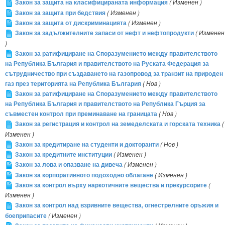
Закон за защита на класифицираната информация
( Изменен )
Закон за защита при бедствия
( Изменен )
Закон за защита от дискриминацията
( Изменен )
Закон за задължителните запаси от нефт и нефтопродукти
( Изменен
)
Закон за ратифициране на Споразумението между правителството
на Република България и правителството на Руската Федерация за
сътрудничество при създаването на газопровод за транзит на природен
газ през територията на Република България
( Нов )
Закон за ратифициране на Споразумението между правителството
на Република България и правителството на Република Гърция за
съвместен контрол при преминаване на границата
( Нов )
Закон за регистрация и контрол на земеделската и горската техника
(
Изменен )
Закон за кредитиране на студенти и докторанти
( Нов )
Закон за кредитните институции
( Изменен )
Закон за лова и опазване на дивеча
( Изменен )
Закон за корпоративното подоходно облагане
( Изменен )
Закон за контрол върху наркотичните вещества и прекурсорите
(
Изменен )
Закон за контрол над взривните вещества, огнестрелните оръжия и
боеприпасите
( Изменен )