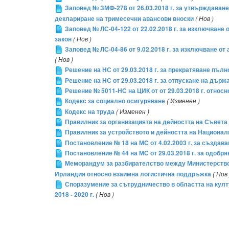
Заповед № ЗМФ-278 от 26.03.2018 г. за утвърждаване 
деклариране на тримесечни авансови вноски
( Нов )
Заповед № ЛС-04-122 от 22.02.2018 г. за изключване
закон
( Нов )
Заповед № ЛС-04-86 от 9.02.2018 г. за изключване о
( Нов )
Решение на НС от 29.03.2018 г. за прекратяване пъ
Решение на НС от 29.03.2018 г. за отпускане на дър
Решение № 5011-НС на ЦИК от от 29.03.2018 г. отно
Кодекс за социално осигуряване
( Изменен )
Кодекс на труда
( Изменен )
Правилник за организацията на дейността на Съвета
Правилник за устройството и дейността на Национа
Постановление № 18 на МС от 4.02.2003 г. за създа
Постановление № 44 на МС от 29.03.2018 г. за одоб
Меморандум за разбирателство между Министерствот
Ирландия относно взаимна логистична поддръжка
( Нов 
Споразумение за сътрудничество в областта на култ
2018 - 2020 г.
( Нов )