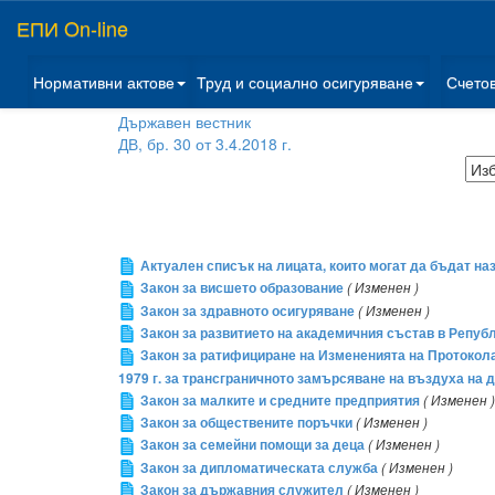
ЕПИ On-line
Нормативни актове
Труд и социално осигуряване
Счето
Държавен вестник
ДВ, бр. 30 от 3.4.2018 г.
Актуален списък на лицата, които могат да бъдат на
Закон за висшето образование
( Изменен )
Закон за здравното осигуряване
( Изменен )
Закон за развитието на академичния състав в Репуб
Закон за ратифициране на Измененията на Протокола
1979 г. за трансграничното замърсяване на въздуха на 
Закон за малките и средните предприятия
( Изменен )
Закон за обществените поръчки
( Изменен )
Закон за семейни помощи за деца
( Изменен )
Закон за дипломатическата служба
( Изменен )
Закон за държавния служител
( Изменен )