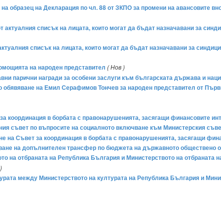
на образец на Декларация по чл. 88 от ЗКПО за промени на авансовите внос
 от актуалния списък на лицата, които могат да бъдат назначавани за син
т актуалния списък на лицата, които могат да бъдат назначавани за синдиц
лномощията на народен представител
( Нов )
жавни парични награди за особени заслуги към българската държава и нац
сно обявяване на Емил Серафимов Тончев за народен представител от Първ
 за координация в борбата с правонарушенията, засягащи финансовите ин
лния съвет по въпросите на социалното включване към Министерския съв
ване на Съвет за координация в борбата с правонарушенията, засягащи фи
ряване на допълнителен трансфер по бюджета на държавното обществено ос
о на отбраната на Република България и Министерството на отбраната н
)
урата между Министерството на културата на Република България и Мини