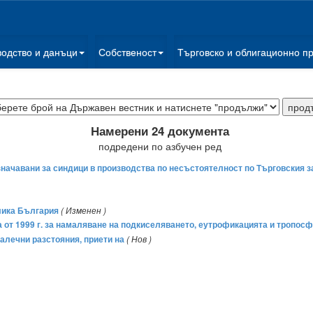
водство и данъци
Собственост
Търговско и облигационно п
Намерени 24 документа
подредени по азбучен ред
значавани за синдици в производства по несъстоятелност по Търговския з
лика България
( Изменен )
 от 1999 г. за намаляване на подкиселяването, еутрофикацията и тропосф
далечни разстояния, приети на
( Нов )