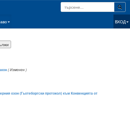
раво
ВХОД
акон
( Изменен )
ерния озон (Гьотеборгски протокол) към Конвенцията от