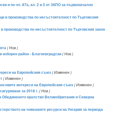
ки и по чл. 87а, ал. 2 и 3 от ЗКПО за първоначално
дици в производства по несъстоятелност по Търговския
и в производства по несъстоятелност по Търговския закон
ията
( Нов )
и изборен район - Благоевградски
( Нов )
тереси на Европейския съюз
( Изменен )
ет
( Изменен )
нансовите интереси на Европейския съюз
( Изменен )
игуряване за 2018 г.
( Нов )
а Обединеното кралство Великобритания и Северна
стерството на човешките ресурси на Унгария за периода