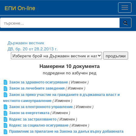
ЕПИ On-line
Toggl
navig
Държавен вестник
ДВ, бр. 20 от 28.2.2013 г.
Намерени 10 документа
подредени по азбучен ред
Закон за здравното осигуряване
( Изменен )
Закон за лечебните заведения
( Изменен )
Закон за пряко участие на гражданите в държавната власт и
местното самоуправление
( Изменен )
Закон за електронното управление
( Изменен )
Закон за енергетиката
( Изменен )
Кодекс за застраховането
( Изменен )
Кодекс за социално осигуряване
( Изменен )
Правилник за прилагане на Закона за данък върху добавената