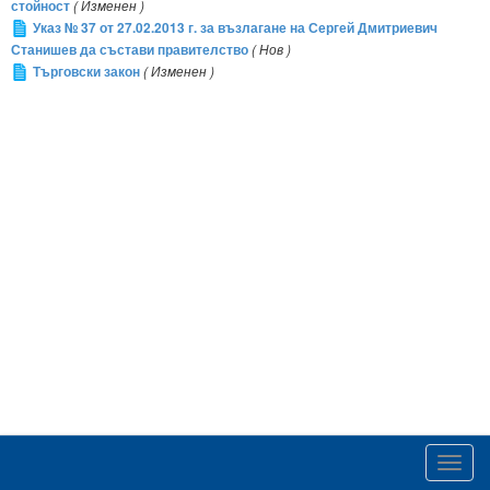
стойност
( Изменен )
Указ № 37 от 27.02.2013 г. за възлагане на Сергей Дмитриевич
Станишев да състави правителство
( Нов )
Търговски закон
( Изменен )
Toggl
navig