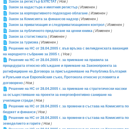
Закон за регистър БУЛСТАТ
( Нов )
Закон за кадастъра и имотния регистър
( Изменен )
Закон за корпоративното подоходно облагане
( Изменен )
Закон за Комисията за финансов надзор
( Изменен )
Закон за приватизация и следприватизационен контрол
( Изменен )
Закон за публичното предлагане на ценни книжа
( Изменен )
Закон за статистиката
( Изменен )
Закон за туризма
( Изменен )
Решение на НС от 28.04.2005 г. във връзка с великденската ваканция
на народното събрание за 2005 г.
( Нов )
Решение на НС от 28.04.2005 г. за приемане на правила за
процедурата относно обсъждане и приемане на Законопроекта за
ратифициране на Договора за присъединяване на Република България
и Румъния към Европейския съюз, Протокола относно условията и
договорено
( Нов )
Решение на НС от 28.04.2005 г. за приемане на стратегически насоки
за осъществяване на проекти за енергоефективно саниране на
училищни сгради
( Нов )
Решение на НС от 28.04.2005 г. за промени в състава на Комисията по
бюджет и финанси
( Нов )
Решение на НС от 28.04.2005 г. за промени в състава на Комисията по
земеделието и горите
( Нов )