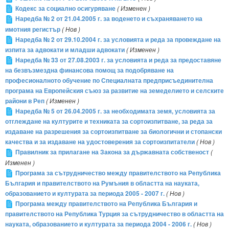
Кодекс за социално осигуряване
( Изменен )
Наредба № 2 от 21.04.2005 г. за воденето и съхраняването на
имотния регистър
( Нов )
Наредба № 2 от 29.10.2004 г. за условията и реда за провеждане на
изпита за адвокати и младши адвокати
( Изменен )
Наредба № 33 от 27.08.2003 г. за условията и реда за предоставяне
на безвъзмездна финансова помощ за подобряване на
професионалното обучение по Специалната предприсъединителна
програма на Европейския съюз за развитие на земеделието и селските
райони в Реп
( Изменен )
Наредба № 5 от 26.04.2005 г. за необходимата земя, условията за
отглеждане на културите и техниката за сортоизпитване, за реда за
издаване на разрешения за сортоизпитване за биологични и стопански
качества и за издаване на удостоверения за сортоизпитатели
( Нов )
Правилник за прилагане на Закона за държавната собственост
(
Изменен )
Програма за сътрудничество между правителството на Република
България и правителството на Румъния в областта на науката,
образованието и културата за периода 2005 - 2007 г.
( Нов )
Програма между правителството на Република България и
правителството на Република Турция за сътрудничество в областта на
науката, образованието и културата за периода 2004 - 2006 г.
( Нов )