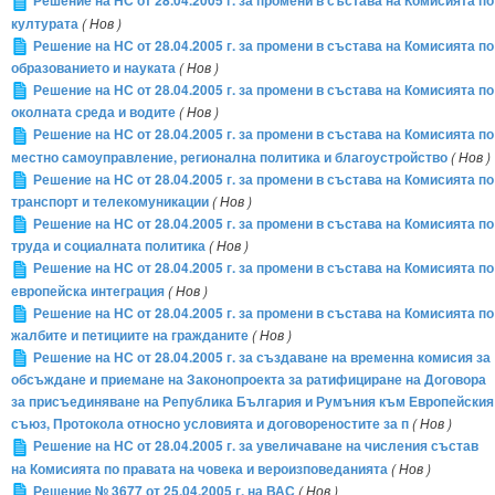
Решение на НС от 28.04.2005 г. за промени в състава на Комисията по
културата
( Нов )
Решение на НС от 28.04.2005 г. за промени в състава на Комисията по
образованието и науката
( Нов )
Решение на НС от 28.04.2005 г. за промени в състава на Комисията по
околната среда и водите
( Нов )
Решение на НС от 28.04.2005 г. за промени в състава на Комисията по
местно самоуправление, регионална политика и благоустройство
( Нов )
Решение на НС от 28.04.2005 г. за промени в състава на Комисията по
транспорт и телекомуникации
( Нов )
Решение на НС от 28.04.2005 г. за промени в състава на Комисията по
труда и социалната политика
( Нов )
Решение на НС от 28.04.2005 г. за промени в състава на Комисията по
европейска интеграция
( Нов )
Решение на НС от 28.04.2005 г. за промени в състава на Комисията по
жалбите и петициите на гражданите
( Нов )
Решение на НС от 28.04.2005 г. за създаване на временна комисия за
обсъждане и приемане на Законопроекта за ратифициране на Договора
за присъединяване на Република България и Румъния към Европейския
съюз, Протокола относно условията и договореностите за п
( Нов )
Решение на НС от 28.04.2005 г. за увеличаване на числения състав
на Комисията по правата на човека и вероизповеданията
( Нов )
Решение № 3677 от 25.04.2005 г. на ВАС
( Нов )