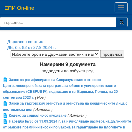
ЕПИ On-line
Toggl
navig
Държавен вестник
ДВ, бр. 82 от 27.9.2024 г.
Намерени 9 документа
подредени по азбучен ред
Закон за ратифициране на Споразумението относно
Централноевропейската програма за обмен в университетското
образование (CEEPUS IV), подписано в гр. Варшава, Полша, на 20
септември 2023 г.
( Нов )
Закон за търговския регистър и регистъра на юридическите лица с
нестопанска цел
( Изменен )
Кодекс за социално осигуряване
( Изменен )
Наредба № 30 от 11.09.2024 г. за изчисляване размера на дължимите
от банките премийни вноски по Закона за гарантиране на влоговете в