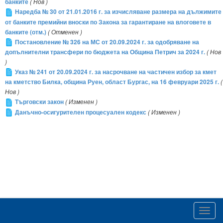
банките
( Нов )
Наредба № 30 от 21.01.2016 г. за изчисляване размера на дължимите
от банките премийни вноски по Закона за гарантиране на влоговете в
банките (отм.)
( Отменен )
Постановление № 326 на МС от 20.09.2024 г. за одобряване на
допълнителни трансфери по бюджета на Община Петрич за 2024 г.
( Нов
)
Указ № 241 от 20.09.2024 г. за насрочване на частичен избор за кмет
на кметство Билка, община Руен, област Бургас, на 16 февруари 2025 г.
(
Нов )
Търговски закон
( Изменен )
Данъчно-осигурителен процесуален кодекс
( Изменен )
Toggl
navig