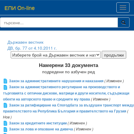
ЕПИ On-line
Toggl
navig
Държавен вестник
ДВ, бр. 77 от 4.10.2011 г.
Намерени 33 документа
подредени по азбучен ред
Закон за административните нарушения и наказания
( Изменен )
Закон за административното регулиране на производството и
търговията с оптични дискове, матрици и други носители, съдържащи
обекти на авторското право и сродните му права
( Изменен )
Закон за ратифициране на Спогодбата за въздушен транспорт между
правителството на Република България и правителството на Грузия
(
Нов )
Закон за кредитните институции
( Изменен )
Закон за лова и опазване на дивеча
( Изменен )