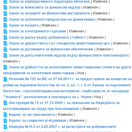
Закон за корпоративното подоходно облагане
( Изменен )
Закон за Комисията за финансов надзор
( Изменен )
Закон за пазарите на финансови инструменти
( Изменен )
Закон за публичното предлагане на ценни книжа
( Изменен )
Закон за хазарта
( Изменен )
Закон за електронната търговия
( Изменен )
Закон за данък върху добавената стойност
( Изменен )
Закон за дружествата със специална инвестиционна цел
( Изменен )
Закон за договорите за финансово обезпечение
( Изменен )
Закон за допълнителния надзор върху финансовите конгломерати
(
Изменен )
Закон за дейността на колективните инвестиционни схеми и на други
предприятия за колективно инвестиране
( Нов )
Решение № 722 на МС от 27.09.2011 г. за предоставяне на концесия за
добив на подземни богатства по чл. 2, ал. 1, т. 6 от Закона за подземните
богатства - скалнооблицовъчни материали - гнайсошисти, от находище
"Чешмата", разположено в землищата на с. Черни
( Нов )
Инструкция № 13 от 31.10.2000 г. за прилагане на Наредбата за
категоризиране на труда при пенсиониране
( Изменен )
Кодекс за застраховането
( Изменен )
Кодекс за социално осигуряване
( Изменен )
Наредба № Н-2 от 3.05.2007 г. за регистрите на доброволните