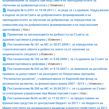
формирования за защита при бедствия и на преподавателите за
обучение на доброволци (отм.)
( Отменен )
Наредба № Iз-2431 от 19.09.2011 г. за реда за създаване, поддържане
и водене на регистрите на доброволните формирования и на
преподавателите за обучение на доброволци, за определяне на
уникалния код на доброволните формирования и на персоналния
идентифика
( Нов )
Правилник за организацията на дейността на Съвета за
административната реформа
( Изменен )
Постановление № 181 на МС от 20.07.2009 г. за определяне на
стратегическите обекти и дейности, които са от значение за
националната сигурност
( Изменен )
Постановление № 192 на МС от 5.08.2009 г. за създаване на Съвет за
административната реформа
( Изменен )
Постановление № 245 на МС от 9.10.2007 г. за приемане на детайлни
правила за допустимост на разходите по Оперативна програма
"Регионално развитие", съфинансирана от Европейския фонд за
регионално развитие, за финансовата рамка 2007 - 2013 г.
( Изменен )
Постановление № 268 на МС от 26.09.2011 г. за създаване на Съвет
за електронно управление при Министерския съвет
( Нов )
Постановление № 65 на МС от 17.03.2011 г. за предоставяне на
финансови средства от централния бюджет за 2011 г. по бюджета на
Министерството на регионалното развитие и благоустройството за 2011