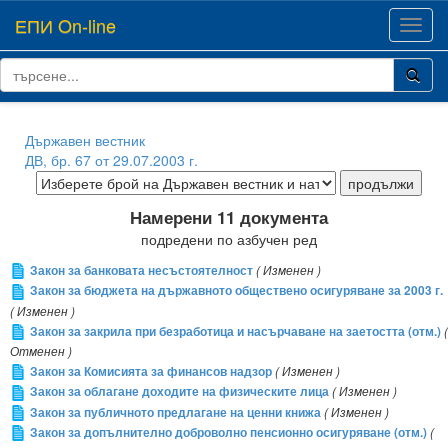
ЕПИ On-line
Toggl
navig
Държавен вестник
ДВ, бр. 67 от 29.07.2003 г.
Намерени 11 документа
подредени по азбучен ред
Закон за банковата несъстоятелност
( Изменен )
Закон за бюджета на държавното обществено осигуряване за 2003 г.
( Изменен )
Закон за закрила при безработица и насърчаване на заетостта (отм.)
(
Отменен )
Закон за Комисията за финансов надзор
( Изменен )
Закон за облагане доходите на физическите лица
( Изменен )
Закон за публичното предлагане на ценни книжа
( Изменен )
Закон за допълнително доброволно пенсионно осигуряване (отм.)
(