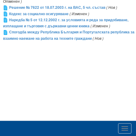
Отменен )
Решение № 7622 от 18.07.2003 г. на ВАС, 5 чл. състав
( Нов )
Кодекс за социално осигуряване
( Изменен )
Наредба № 5 от 12.12.2002 г. за условията и реда за придобиване,
изплащане и търговия с държавни ценни книжа
( Изменен )
Спогодба между Република България и Португалската република за
взаимно наемане на работа на техните граждани
( Нов )
Toggl
navig