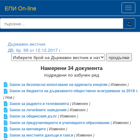
ЕПИ On-line
Toggl
navig
Държавен вестник
ДВ, бр. 99 от 12.12.2017 г.
Намерени 34 документа
подредени по азбучен ред
Закон за безопасно използване на ядрената енергия
( Изменен )
Закон за бюджета на държавното обществено осигуряване за 2018 г.
( Нов )
Закон за радиото и телевизията
( Изменен )
Закон за лечебните заведения
( Изменен )
Закон за общинския дълг
( Изменен )
Закон за предучилищното и училищното образование
( Изменен )
Закон за митниците
( Изменен )
Закон за местните данъци и такси
( Изменен )