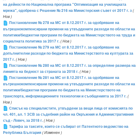
на дейности по Национална програма "Оптимизация на училищната
мрежа", одобрена с Решение № 216 на Министерския съвет от 2017 г. з
(
Нов )
Постановление № 278 на МС от 8.12.2017 г. за одобряване на
вътрешнокомпенсирани промени на утвърдените разходи по области на
политики/бюджетни програми по бюджета на Министерството на труда и
социалната политика за 2017 г.
( Нов )
Постановление № 279 на МС от 8.12.2017 г. за одобряване на
допълнителни разходи по бюджета на Министерството на културата за
2017 г.
( Нов )
Постановление № 280 на МС от 8.12.2017 г. за определяне размера на
линията на бедност за страната за 2018 г.
( Нов )
Постановление № 281 на МС от 8.12.2017 г. за одобряване на
вътрешнокомпенсирани промени на утвърдените разходи по области на
политики/бюджетни програми по бюджета на Министерството на
транспорта, информационните технологии и съобщенията за 2017 г.
(
Нов )
Списък на специалистите, утвърдени за вещи лица от комисията по
чл. 401, ал. 1 ЗСВ за съдебния район на Окръжния и Административния
съд - Ловеч, за 2018 г.
( Нов )
Тарифа за таксите, които се събират от Патентното ведомство на
Република България
( Изменен )