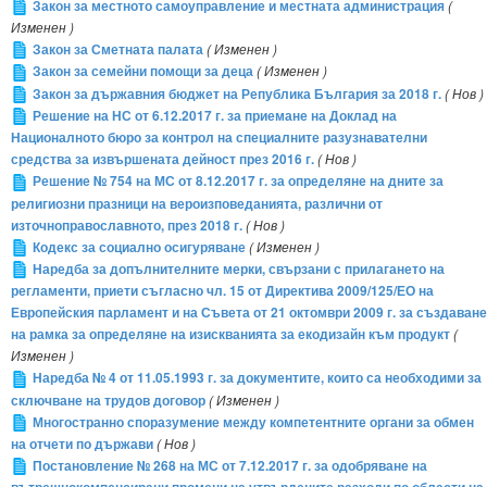
Закон за местното самоуправление и местната администрация
(
Изменен )
Закон за Сметната палата
( Изменен )
Закон за семейни помощи за деца
( Изменен )
Закон за държавния бюджет на Република България за 2018 г.
( Нов )
Решение на НС от 6.12.2017 г. за приемане на Доклад на
Националното бюро за контрол на специалните разузнавателни
средства за извършената дейност през 2016 г.
( Нов )
Решение № 754 на МС от 8.12.2017 г. за определяне на дните за
религиозни празници на вероизповеданията, различни от
източноправославното, през 2018 г.
( Нов )
Кодекс за социално осигуряване
( Изменен )
Наредба за допълнителните мерки, свързани с прилагането на
регламенти, приети съгласно чл. 15 от Директива 2009/125/ЕО на
Европейския парламент и на Съвета от 21 октомври 2009 г. за създаване
на рамка за определяне на изискванията за екодизайн към продукт
(
Изменен )
Наредба № 4 от 11.05.1993 г. за документите, които са необходими за
сключване на трудов договор
( Изменен )
Многостранно споразумение между компетентните органи за обмен
на отчети по държави
( Нов )
Постановление № 268 на МС от 7.12.2017 г. за одобряване на