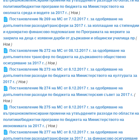
вътрешнокомпенсирани промени на утвърдените разходи по области на
политики/бюджетни програми по бюджета на Министерството на
околната среда и водите за 2017 г.
( Нов )
Постановление № 269 на МС от 7.12.2017 г. за одобряване на
допълнителни разходи/трансфери за 2017 г. за изплащане на стипендии
и еднократно финансово подпомагане по Програмата на мерките за
закрила на деца с изявени дарби от държавни и общински училища пр
(
Нов )
Постановление № 272 на МС от 08.12.2017 г. за одобряване на
допълнителен трансфер по бюджета на държавното обществено
осигуряване за 2017 г.
( Нов )
Постановление № 273 на МС от 8.12.2017 г. за одобряване на
допълнителни разходи по бюджета на Министерството на културата за
2017 г.
( Нов )
Постановление № 274 на МС от 8.12.2017 г. за одобряване на
допълнителни разходи по бюджета на Министерския съвет за 2017 г.
(
Нов )
Постановление № 275 на МС от 8.12.2017 г. за одобряване на
вътрешнокомпенсирани промени на утвърдените разходи по области на
политики/бюджетни програми по бюджета на Министерството на
икономиката за 2017 г.
( Нов )
Постановление № 277 на МС от 8.12.2017 г. за одобряване на
допълнителни разходи/трансфери за 2017 г. за финансово осигуряване