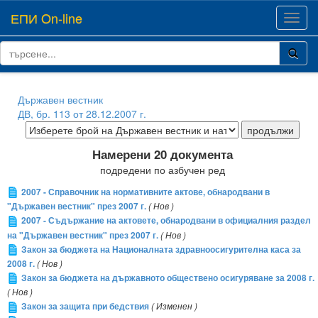
ЕПИ On-line
Toggl
navig
Държавен вестник
ДВ, бр. 113 от 28.12.2007 г.
Намерени 20 документа
подредени по азбучен ред
2007 - Справочник на нормативните актове, обнародвани в
"Държавен вестник" през 2007 г.
( Нов )
2007 - Съдържание на актовете, обнародвани в официалния раздел
на "Държавен вестник" през 2007 г.
( Нов )
Закон за бюджета на Националната здравноосигурителна каса за
2008 г.
( Нов )
Закон за бюджета на държавното обществено осигуряване за 2008 г.
( Нов )
Закон за защита при бедствия
( Изменен )