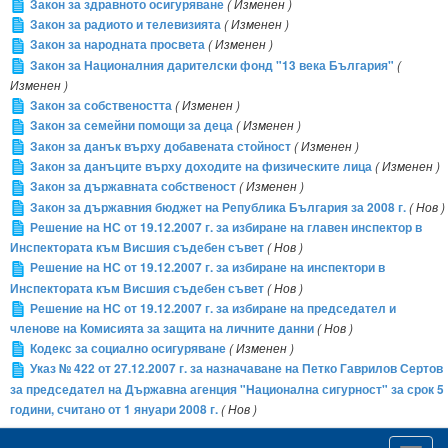
Закон за здравното осигуряване
( Изменен )
Закон за радиото и телевизията
( Изменен )
Закон за народната просвета
( Изменен )
Закон за Националния дарителски фонд "13 века България"
(
Изменен )
Закон за собствеността
( Изменен )
Закон за семейни помощи за деца
( Изменен )
Закон за данък върху добавената стойност
( Изменен )
Закон за данъците върху доходите на физическите лица
( Изменен )
Закон за държавната собственост
( Изменен )
Закон за държавния бюджет на Република България за 2008 г.
( Нов )
Решение на НС от 19.12.2007 г. за избиране на главен инспектор в
Инспектората към Висшия съдебен съвет
( Нов )
Решение на НС от 19.12.2007 г. за избиране на инспектори в
Инспектората към Висшия съдебен съвет
( Нов )
Решение на НС от 19.12.2007 г. за избиране на председател и
членове на Комисията за защита на личните данни
( Нов )
Кодекс за социално осигуряване
( Изменен )
Указ № 422 от 27.12.2007 г. за назначаване на Петко Гаврилов Сертов
за председател на Държавна агенция "Национална сигурност" за срок 5
години, считано от 1 януари 2008 г.
( Нов )