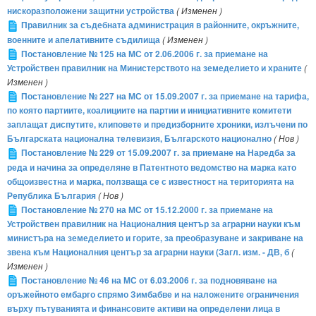
нискоразположени защитни устройства
( Изменен )
Правилник за съдебната администрация в районните, окръжните,
военните и апелативните съдилища
( Изменен )
Постановление № 125 на МС от 2.06.2006 г. за приемане на
Устройствен правилник на Министерството на земеделието и храните
(
Изменен )
Постановление № 227 на МС от 15.09.2007 г. за приемане на тарифа,
по която партиите, коалициите на партии и инициативните комитети
заплащат диспутите, клиповете и предизборните хроники, излъчени по
Българската национална телевизия, Българското национално
( Нов )
Постановление № 229 от 15.09.2007 г. за приемане на Наредба за
реда и начина за определяне в Патентното ведомство на марка като
общоизвестна и марка, ползваща се с известност на територията на
Република България
( Нов )
Постановление № 270 на МС от 15.12.2000 г. за приемане на
Устройствен правилник на Националния център за аграрни науки към
министъра на земеделието и горите, за преобразуване и закриване на
звена към Националния център за аграрни науки (Загл. изм. - ДВ, б
(
Изменен )
Постановление № 46 на МС от 6.03.2006 г. за подновяване на
оръжейното ембарго спрямо Зимбабве и на наложените ограничения
върху пътуванията и финансовите активи на определени лица в