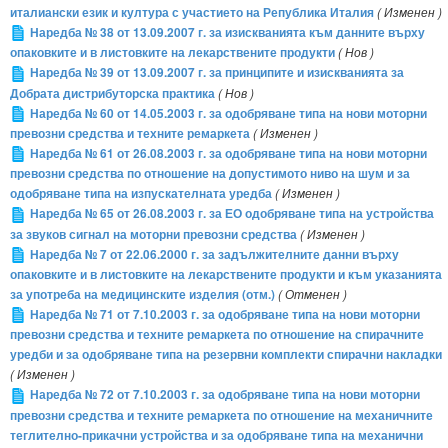
италиански език и култура с участието на Република Италия
( Изменен )
Наредба № 38 от 13.09.2007 г. за изискванията към данните върху
опаковките и в листовките на лекарствените продукти
( Нов )
Наредба № 39 от 13.09.2007 г. за принципите и изискванията за
Добрата дистрибуторска практика
( Нов )
Наредба № 60 от 14.05.2003 г. за одобряване типа на нови моторни
превозни средства и техните ремаркета
( Изменен )
Наредба № 61 от 26.08.2003 г. за одобряване типа на нови моторни
превозни средства по отношение на допустимото ниво на шум и за
одобряване типа на изпускателната уредба
( Изменен )
Наредба № 65 от 26.08.2003 г. за ЕО одобряване типа на устройства
за звуков сигнал на моторни превозни средства
( Изменен )
Наредба № 7 от 22.06.2000 г. за задължителните данни върху
опаковките и в листовките на лекарствените продукти и към указанията
за употреба на медицинските изделия (отм.)
( Отменен )
Наредба № 71 от 7.10.2003 г. за одобряване типа на нови моторни
превозни средства и техните ремаркета по отношение на спирачните
уредби и за одобряване типа на резервни комплекти спирачни накладки
( Изменен )
Наредба № 72 от 7.10.2003 г. за одобряване типа на нови моторни
превозни средства и техните ремаркета по отношение на механичните
теглително-прикачни устройства и за одобряване типа на механични