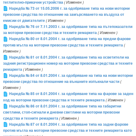
теглително-прикачни устройства
( Изменен )
Наредба № 73 от 15.05.2006 г. за одобряване типа на нови моторни
превозни средства по отношение на замърсяването на въздуха от
емисии от двигателите
( Изменен )
Наредба № 76 от 7.11.2003 г. за одобряване типа на пътепоказатели
за моторни превозни средства и техните ремаркета
( Изменен )
Наредба № 80 от 8.01.2004 г. за одобряване типа на предни фарове
против мъгла на моторни превозни средства и техните ремаркета
(
Изменен )
Наредба № 81 от 8.01.2004 г. за одобряване типа на осветители на
задния регистрационен номер на моторни превозни средства и техните
ремаркета
( Изменен )
Наредба № 84 от 8.01.2004 г. за одобряване на типа на нови моторни
превозни средства по отношение на външните изпъкнали части
(
Изменен )
Наредба № 85 от 8.01.2004 г. за одобряване типа на фарове за заден
ход на моторни превозни средства и техните ремаркета
( Изменен )
Наредба № 86 от 8.01.2004 г. за одобряване типа на габаритни
светлини, стоп-сигнали и дневни светлини на моторни превозни
средства и техните ремаркета
( Изменен )
Наредба № 87 от 8.01.2004 г. за одобряване типа на задни фарове
против мъгла на моторни превозни средства и техните ремаркета като