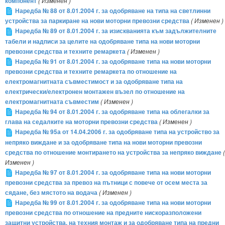
компонент
( Изменен )
Наредба № 88 от 8.01.2004 г. за одобряване на типа на светлинни
устройства за паркиране на нови моторни превозни средства
( Изменен )
Наредба № 89 от 8.01.2004 г. за изискванията към задължителните
табели и надписи за целите на одобряване типа на нови моторни
превозни средства и техните ремаркета
( Изменен )
Наредба № 91 от 8.01.2004 г. за одобряване типа на нови моторни
превозни средства и техните ремаркета по отношение на
електромагнитната съвместимост и за одобряване типа на
електрически/електронен монтажен възел по отношение на
електромагнитната съвместим
( Изменен )
Наредба № 94 от 8.01.2004 г. за одобряване типа на облегалки за
глава на седалките на моторни превозни средства
( Изменен )
Наредба № 95а от 14.04.2006 г. за одобряване типа на устройство за
непряко виждане и за одобряване типа на нови моторни превозни
средства по отношение монтирането на устройства за непряко виждане
(
Изменен )
Наредба № 97 от 8.01.2004 г. за одобряване типа на нови моторни
превозни средства за превоз на пътници с повече от осем места за
сядане, без мястото на водача
( Изменен )
Наредба № 99 от 8.01.2004 г. за одобряване типа на нови моторни
превозни средства по отношение на предните нискоразположени
защитни устройства, на техния монтаж и за одобряване типа на предни