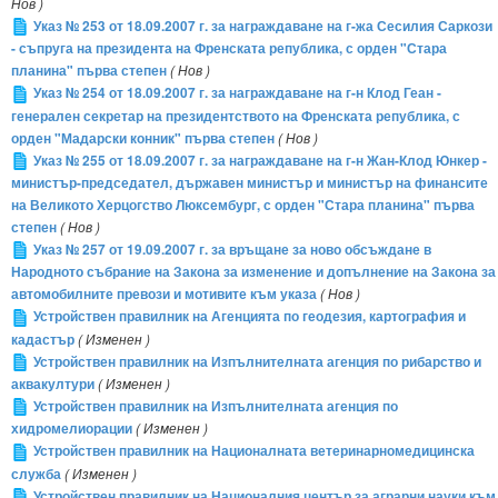
Нов )
Указ № 253 от 18.09.2007 г. за награждаване на г-жа Сесилия Саркози
- съпруга на президента на Френската република, с орден "Стара
планина" първа степен
( Нов )
Указ № 254 от 18.09.2007 г. за награждаване на г-н Клод Геан -
генерален секретар на президентството на Френската република, с
орден "Мадарски конник" първа степен
( Нов )
Указ № 255 от 18.09.2007 г. за награждаване на г-н Жан-Клод Юнкер -
министър-председател, държавен министър и министър на финансите
на Великото Херцогство Люксембург, с орден "Стара планина" първа
степен
( Нов )
Указ № 257 от 19.09.2007 г. за връщане за ново обсъждане в
Народното събрание на Закона за изменение и допълнение на Закона за
автомобилните превози и мотивите към указа
( Нов )
Устройствен правилник на Агенцията по геодезия, картография и
кадастър
( Изменен )
Устройствен правилник на Изпълнителната агенция по рибарство и
аквакултури
( Изменен )
Устройствен правилник на Изпълнителната агенция по
хидромелиорации
( Изменен )
Устройствен правилник на Националната ветеринарномедицинска
служба
( Изменен )
Устройствен правилник на Националния център за аграрни науки към