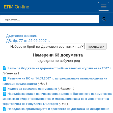
ЕПИ On-line
Toggl
navig
Държавен вестник
ДВ, бр. 77 от 25.09.2007 г.
Намерени 63 документа
подредени по азбучен ред
Закон за бюджета на държавното обществено осигуряване за 2007 г.
( Изменен )
Решение на НС от 14.09.2007 г. за прекратяване пълномощията на
народен представител
( Нов )
Кодекс за социално осигуряване
( Изменен )
Наредба за реда и начина за определяне в Патентното ведомство на
марка като общественоизвестна и марка, ползваща се с известност на
територията на Република България
( Нов )
Наредба за организацията и сроковете на доставка на лекарствени