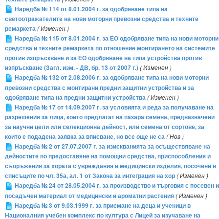
Наредба № 114 от 8.01.2004 г. за одобряване типа на
светоотражателите на нови моторни превозни средства и техните
ремаркета
( Изменен )
Наредба № 115 от 8.01.2004 г. за ЕО одобряване типа на нови моторни
средства и техните ремаркета по отношение монтирането на системите
против изпръскване и за ЕО одобряване на типа устройства против
изпръскване (Загл. изм. - ДВ, бр. 13 от 2007 г.)
( Изменен )
Наредба № 132 от 2.08.2006 г. за одобряване типа на нови моторни
превозни средства с монтирани предни защитни устройства и за
одобряване типа на предни защитни устройства
( Изменен )
Наредба № 17 от 14.09.2007 г. за условията и реда за получаване на
разрешения за лица, които предлагат на пазара семена, предназначени
за научни цели или селекционна дейност, или семена от сортове, за
които е подадена заявка за вписване, но все още не са
( Нов )
Наредба № 2 от 27.07.2007 г. за изискванията за осъществяване на
дейностите по предоставяне на помощни средства, приспособления и
съоръжения за хората с увреждания и медицински изделия, посочени в
списъците по чл. 35а, ал. 1 от Закона за интеграция на хор
( Изменен )
Наредба № 24 от 28.05.2004 г. за производство и търговия с посевен и
посадъчен материал от медицински и ароматни растения
( Изменен )
Наредба № 3 от 9.03.1999 г. за приемане на деца и ученици в
Националния учебен комплекс по култура с Лицей за изучаване на