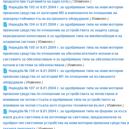
продукти при търговията на едро (отм.)
( Отменен )
Наредба № 102 от 8.01.2004 г. за одобряване типа на нови моторни
превозни средства от категория М3 и компоненти по отношение на
пожароустойчивостта на вътрешното оборудване
( Изменен )
Наредба № 104 от 8.01.2004 г. за одобряване типа на нови моторни
превозни средства по отношение на устройствата за защита срещу
неразрешено използване и за одобряване типа на имобилайзери и на
алармени системи
( Изменен )
Наредба № 105 от 8.01.2004 г. за одобряване типа на нови моторни
превозни средства по отношение на обезопасителните колани и на
системите за обезопасяване и за одобряване типа на обезопасителни
колани и системи за обезопасяване
( Изменен )
Наредба № 106 от 8.01.2004 г. за одобряване типа на нови моторни
превозни средства от категория М1 по отношение на вътрешното
оборудване
( Изменен )
Наредба № 107 от 8.01.2004 г. за одобряване типа на нови моторни
превозни средства по отношение на устройствата за почистване и
измиване на челни стъкла и одобряване типа на устройството за
измиване на челни стъкла като отделен технически възел
( Изменен )
Наредба № 110 от 8.01.2004 г. за одобряване типа на фарове за къса
и/или дълга светлина и на източници на светлина, предназначени за
одобрен тип светлинни устройства на нови моторни превозни средства и
техните ремаркета
( Изменен )