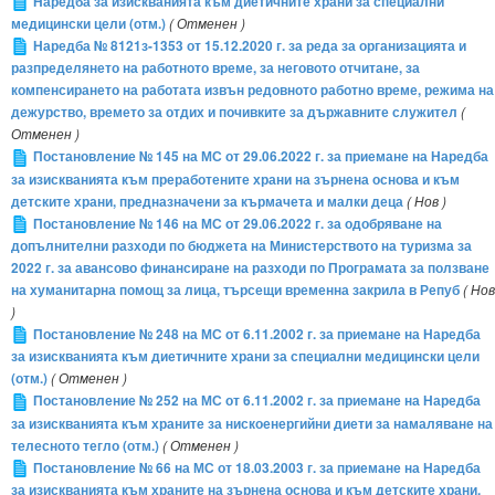
Наредба за изискванията към диетичните храни за специални
медицински цели (отм.)
( Отменен )
Наредба № 8121з-1353 от 15.12.2020 г. за реда за организацията и
разпределянето на работното време, за неговото отчитане, за
компенсирането на работата извън редовното работно време, режима на
дежурство, времето за отдих и почивките за държавните служител
(
Отменен )
Постановление № 145 на МС от 29.06.2022 г. за приемане на Наредба
за изискванията към преработените храни на зърнена основа и към
детските храни, предназначени за кърмачета и малки деца
( Нов )
Постановление № 146 на МС от 29.06.2022 г. за одобряване на
допълнителни разходи по бюджета на Министерството на туризма за
2022 г. за авансово финансиране на разходи по Програмата за ползване
на хуманитарна помощ за лица, търсещи временна закрила в Репуб
( Нов
)
Постановление № 248 на МС от 6.11.2002 г. за приемане на Наредба
за изискванията към диетичните храни за специални медицински цели
(отм.)
( Отменен )
Постановление № 252 на МС от 6.11.2002 г. за приемане на Наредба
за изискванията към храните за нискоенергийни диети за намаляване на
телесното тегло (отм.)
( Отменен )
Постановление № 66 на МС от 18.03.2003 г. за приемане на Наредба
за изискванията към храните на зърнена основа и към детските храни,