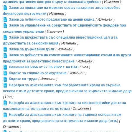
административния контрол върху стопанската дейност
( Изменен )
Закон за прилагане на мерките срещу пазарните злоупотреби с
финансови инструменти
( Изменен )
Закон за публичното предлагане на ценни книжа
( Изменен )
Закон за управление на средствата от Европейските фондове при
споделено управление
( Изменен )
Закон за дружествата със специална инвестиционна цел и за
дружествата за секюритизация
( Изменен )
Закон за държавния дълг
( Изменен )
Закон за дейността на колективните инвестиционни схеми и на други
предприятия за колективно инвестиране
( Изменен )
Решение № 6356 от 27.06.2022 г. на ВАС
( Нов )
Кодекс за социално осигуряване
( Изменен )
Кодекс на труда
( Изменен )
Наредба за изискванията към преработените храни на зърнена
основа и към детските храни, предназначени за кърмачета и малки деца
( Нов )
Наредба за изискванията към храните за нискоенергийни диети за
намаляване на телесното тегло (отм.)
( Отменен )
Наредба за изискванията към храните на зърнена основа и към
детските храни, предназначени за кърмачета и малки деца (отм.)
(
Отменен )