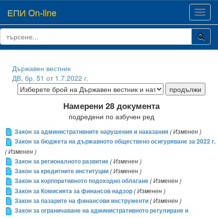
ЕПИ On-line
Toggl
navig
Държавен вестник
ДВ, бр. 51 от 1.7.2022 г.
Намерени 28 документа
подредени по азбучен ред
Закон за административните нарушения и наказания
( Изменен )
Закон за бюджета на държавното обществено осигуряване за 2022 г.
( Изменен )
Закон за регионалното развитие
( Изменен )
Закон за кредитните институции
( Изменен )
Закон за корпоративното подоходно облагане
( Изменен )
Закон за Комисията за финансов надзор
( Изменен )
Закон за пазарите на финансови инструменти
( Изменен )
Закон за ограничаване на административното регулиране и