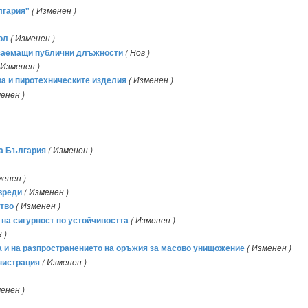
лгария"
( Изменен )
ол
( Изменен )
, заемащи публични длъжности
( Нов )
 Изменен )
ва и пиротехническите изделия
( Изменен )
менен )
ка България
( Изменен )
менен )
вреди
( Изменен )
ство
( Изменен )
 на сигурност по устойчивостта
( Изменен )
 )
а и на разпространението на оръжия за масово унищожение
( Изменен )
нистрация
( Изменен )
менен )