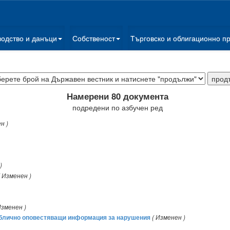
водство и данъци
Собственост
Търговско и облигационно п
Намерени 80 документа
подредени по азбучен ред
н )
)
( Изменен )
Изменен )
публично оповестяващи информация за нарушения
( Изменен )