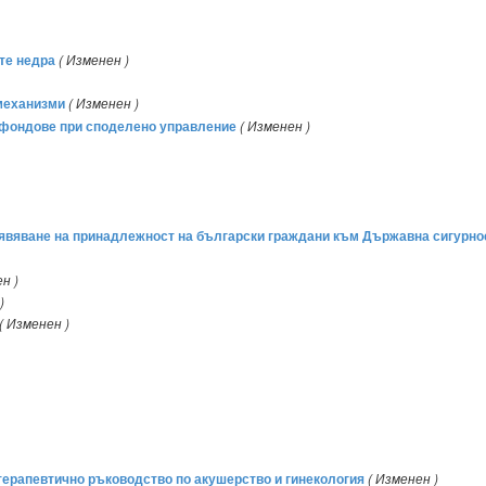
те недра
( Изменен )
 механизми
( Изменен )
е фондове при споделено управление
( Изменен )
обявяване на принадлежност на български граждани към Държавна сигурно
н )
)
( Изменен )
-терапевтично ръководство по акушерство и гинекология
( Изменен )