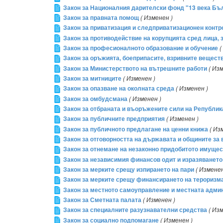
Закон за Националния дарителски фонд "13 века Бъ
Закон за правната помощ
( Изменен )
Закон за приватизация и следприватизационен контр
Закон за противодействие на корупцията сред лица
Закон за професионалното образование и обучение
(
Закон за оръжията, боеприпасите, взривните вещест
Закон за Министерството на вътрешните работи
( Из
Закон за митниците
( Изменен )
Закон за опазване на околната среда
( Изменен )
Закон за омбудсмана
( Изменен )
Закон за отбраната и въоръжените сили на Републи
Закон за публичните предприятия
( Изменен )
Закон за публичното предлагане на ценни книжа
( Из
Закон за отговорността на държавата и общините за 
Закон за отнемане на незаконно придобитото имуще
Закон за независимия финансов одит и изразяването
Закон за мерките срещу изпирането на пари
( Изменен
Закон за мерките срещу финансирането на тероризм
Закон за местното самоуправление и местната адми
Закон за Сметната палата
( Изменен )
Закон за специалните разузнавателни средства
( Из
Закон за социално подпомагане
( Изменен )