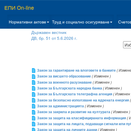
ЕПИ On-line
Нормативни актове
Труд и социално осигуряване
Счето
Държавен вестник
ДВ, бр. 51 от 5.6.2026 г.
Закон за гарантиране на влоговете в банките
( Измене
Закон за висшето образование
( Изменен )
Закон за военното разузнаване
( Изменен )
Закон за Българската народна банка
( Изменен )
Закон за Българската телеграфна агенция
( Изменен 
Закон за безопасно използване на ядрената енергия
Закон за администрацията
( Изменен )
Закон за закрила и развитие на културата
( Изменен )
Закон за защита на класифицираната информация
( 
Закон за защита на лицата, подаващи сигнали или 
Закон за защита на личните данни
( Изменен )