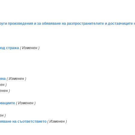
руги произведения и за обявяване на разпространителите и доставчиците 
под стража
( Изменен )
ина
( Изменен )
ен )
енен )
овациите
( Изменен )
ен )
няване на съответствието
( Изменен )