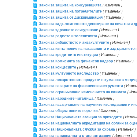
Закон за защита на конкуренцията
( Изменен )
Закон за защита на потребителите
( Изменен )
Закон за защита от дискриминация
( Изменен )
Закон за задължителното депозиране на печатни и д
Закон за здравното осигуряване
( Изменен )
Закон за радиото и телевизията
( Изменен )
Закон за рибарството и аквакултурите
( Изменен )
Закон за изпълнение на наказанията и задържането 
Закон за кредитните институции
( Изменен )
Закон за Комисията за финансов надзор
( Изменен )
Закон за концесиите
( Изменен )
Закон за културното наследство
( Изменен )
Закон за лекарствените продукти в хуманната медиц
Закон за пазарите на финансови инструменти
( Измен
Закон за ограничаване изменението на климата
( Изм
Закон за народните читалища
( Изменен )
Закон за насърчаване на научните изследвания и ин
Закон за обществените поръчки
( Изменен )
Закон за Националната агенция за приходите
( Измен
Закон за националната акредитация на органи за оце
Закон за Националната служба за охрана
( Изменен )
Закон за националната стандартизация
( Изменен )