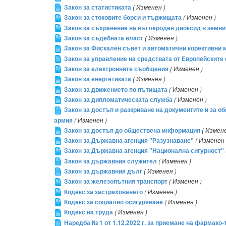
Закон за статистиката
( Изменен )
Закон за стоковите борси и тържищата
( Изменен )
Закон за съхранение на въглероден диоксид в земни
Закон за съдебната власт
( Изменен )
Закон за Фискален съвет и автоматични корективни
Закон за управление на средствата от Европейскит
Закон за електронните съобщения
( Изменен )
Закон за енергетиката
( Изменен )
Закон за движението по пътищата
( Изменен )
Закон за дипломатическата служба
( Изменен )
Закон за достъп и разкриване на документите и за 
армия
( Изменен )
Закон за достъп до обществена информация
( Измене
Закон за Държавна агенция "Разузнаване"
( Изменен 
Закон за Държавна агенция "Национална сигурност"
Закон за държавния служител
( Изменен )
Закон за държавния дълг
( Изменен )
Закон за железопътния транспорт
( Изменен )
Кодекс за застраховането
( Изменен )
Кодекс за социално осигуряване
( Изменен )
Кодекс на труда
( Изменен )
Наредба № 1 от 1.12.2022 г. за приемане на фармако