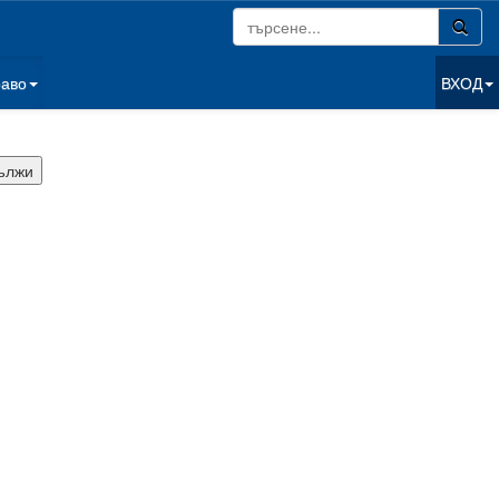
раво
ВХОД