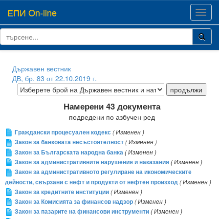
ЕПИ On-line
Toggl
navig
Държавен вестник
ДВ, бр. 83 от 22.10.2019 г.
Намерени 43 документа
подредени по азбучен ред
Граждански процесуален кодекс
( Изменен )
Закон за банковата несъстоятелност
( Изменен )
Закон за Българската народна банка
( Изменен )
Закон за административните нарушения и наказания
( Изменен )
Закон за административното регулиране на икономическите
дейности, свързани с нефт и продукти от нефтен произход
( Изменен )
Закон за кредитните институции
( Изменен )
Закон за Комисията за финансов надзор
( Изменен )
Закон за пазарите на финансови инструменти
( Изменен )