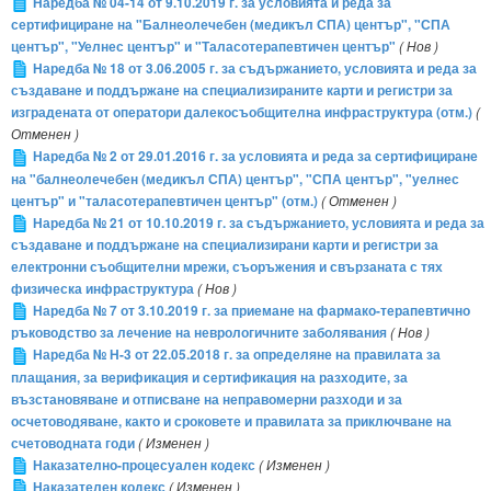
Наредба № 04-14 от 9.10.2019 г. за условията и реда за
сертифициране на "Балнеолечебен (медикъл СПА) център", "СПА
център", "Уелнес център" и "Таласотерапевтичен център"
( Нов )
Наредба № 18 от 3.06.2005 г. за съдържанието, условията и реда за
създаване и поддържане на специализираните карти и регистри за
изградената от оператори далекосъобщителна инфраструктура (отм.)
(
Отменен )
Наредба № 2 от 29.01.2016 г. за условията и реда за сертифициране
на "балнеолечебен (медикъл СПА) център", "СПА център", "уелнес
център" и "таласотерапевтичен център" (отм.)
( Отменен )
Наредба № 21 от 10.10.2019 г. за съдържанието, условията и реда за
създаване и поддържане на специализирани карти и регистри за
електронни съобщителни мрежи, съоръжения и свързаната с тях
физическа инфраструктура
( Нов )
Наредба № 7 от 3.10.2019 г. за приемане на фармако-терапевтично
ръководство за лечение на неврологичните заболявания
( Нов )
Наредба № Н-3 от 22.05.2018 г. за определяне на правилата за
плащания, за верификация и сертификация на разходите, за
възстановяване и отписване на неправомерни разходи и за
осчетоводяване, както и сроковете и правилата за приключване на
счетоводната годи
( Изменен )
Наказателно-процесуален кодекс
( Изменен )
Наказателен кодекс
( Изменен )