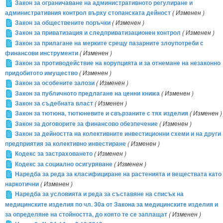
Закон за ограничаване на административното регулиране и
административния контрол върху стопанската дейност
( Изменен )
Закон за обществените поръчки
( Изменен )
Закон за приватизация и следприватизационен контрол
( Изменен )
Закон за прилагане на мерките срещу пазарните злоупотреби с
финансови инструменти
( Изменен )
Закон за противодействие на корупцията и за отнемане на незаконно
придобитото имущество
( Изменен )
Закон за особените залози
( Изменен )
Закон за публичното предлагане на ценни книжа
( Изменен )
Закон за съдебната власт
( Изменен )
Закон за тютюна, тютюневите и свързаните с тях изделия
( Изменен )
Закон за договорите за финансово обезпечение
( Изменен )
Закон за дейността на колективните инвестиционни схеми и на други
предприятия за колективно инвестиране
( Изменен )
Кодекс за застраховането
( Изменен )
Кодекс за социално осигуряване
( Изменен )
Наредба за реда за класифициране на растенията и веществата като
наркотични
( Изменен )
Наредба за условията и реда за съставяне на списък на
медицинските изделия по чл. 30а от Закона за медицинските изделия и
за определяне на стойността, до която те се заплащат
( Изменен )