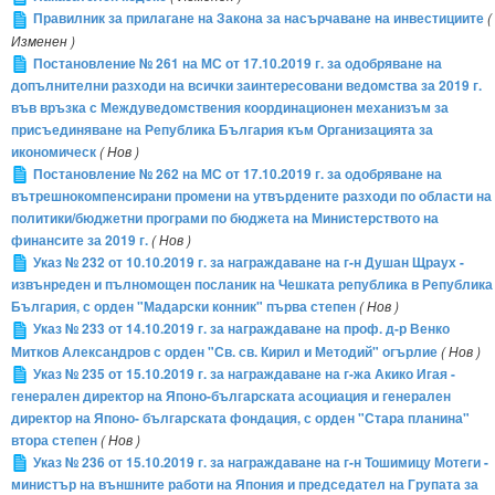
Правилник за прилагане на Закона за насърчаване на инвестициите
(
Изменен )
Постановление № 261 на МС от 17.10.2019 г. за одобряване на
допълнителни разходи на всички заинтересовани ведомства за 2019 г.
във връзка с Междуведомствения координационен механизъм за
присъединяване на Република България към Организацията за
икономическ
( Нов )
Постановление № 262 на МС от 17.10.2019 г. за одобряване на
вътрешнокомпенсирани промени на утвърдените разходи по области на
политики/бюджетни програми по бюджета на Министерството на
финансите за 2019 г.
( Нов )
Указ № 232 от 10.10.2019 г. за награждаване на г-н Душан Щраух -
извънреден и пълномощен посланик на Чешката република в Република
България, с орден "Мадарски конник" първа степен
( Нов )
Указ № 233 от 14.10.2019 г. за награждаване на проф. д-р Венко
Митков Александров с орден "Св. св. Кирил и Методий" огърлие
( Нов )
Указ № 235 от 15.10.2019 г. за награждаване на г-жа Акико Игая -
генерален директор на Японо-българската асоциация и генерален
директор на Японо- българската фондация, с орден "Стара планина"
втора степен
( Нов )
Указ № 236 от 15.10.2019 г. за награждаване на г-н Тошимицу Мотеги -
министър на външните работи на Япония и председател на Групата за