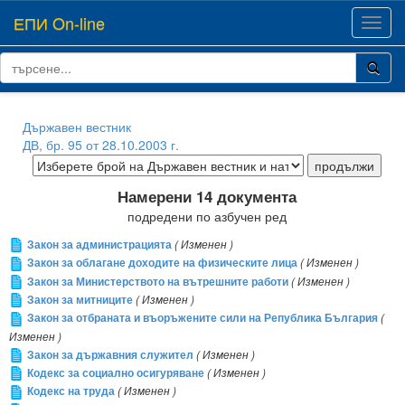
ЕПИ On-line
Toggl
navig
Държавен вестник
ДВ, бр. 95 от 28.10.2003 г.
Намерени 14 документа
подредени по азбучен ред
Закон за администрацията
( Изменен )
Закон за облагане доходите на физическите лица
( Изменен )
Закон за Министерството на вътрешните работи
( Изменен )
Закон за митниците
( Изменен )
Закон за отбраната и въоръжените сили на Република България
(
Изменен )
Закон за държавния служител
( Изменен )
Кодекс за социално осигуряване
( Изменен )
Кодекс на труда
( Изменен )