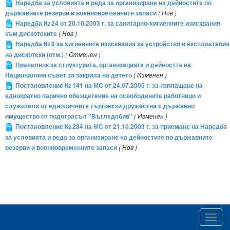
Наредба за условията и реда за организиране на дейностите по
държавните резерви и военновременните запаси
( Нов )
Наредба № 24 от 20.10.2003 г. за санитарно-хигиенните изисквания
към дискотеките
( Нов )
Наредба № 9 за хигиенните изисквания за устройство и експлоатация
на дискотеки (отм.)
( Отменен )
Правилник за структурата, организацията и дейността на
Националния съвет за закрила на детето
( Изменен )
Постановление № 141 на МС от 24.07.2000 г. за изплащане на
еднократно парично обезщетение на освободените работници и
служители от едноличните търговски дружества с държавно
имущество от подотрасъл "Въгледобив"
( Изменен )
Постановление № 234 на МС от 21.10.2003 г. за приемане на Наредба
за условията и реда за организиране на дейностите по държавните
резерви и военновременните запаси
( Нов )
Toggl
navig