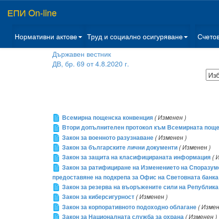
ЕПИ On-line
Нормативни актове
Труд и социално осигуряване
Счето
Държавен вестник
ДВ, бр. 69 от 4.8.2020 г.
Всемирна пощенска конвенция
( Изменен )
Втори допълнителен протокол към Всемирната пощен
Закон за военното разузнаване
( Изменен )
Закон за българските лични документи
( Изменен )
Закон за защита на класифицираната информация
( 
Закон за ратифициране на Изменението на Споразуме
предоставяне на подкрепа за Офис на Световната банка 
Закон за резерва на въоръжените сили на Републик
Закон за киберсигурност
( Изменен )
Закон за корпоративното подоходно облагане
( Измен
Закон за Националната служба за охрана
( Изменен )