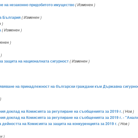
ане на незаконно придобитото имущество
( Изменен )
ка България
( Изменен )
 )
а
( Изменен )
менен )
 )
за защита на националната сигурност
( Изменен )
обявяване на принадлежност на български граждани към Държавна сигурно
)
ния доклад на Комисията за регулиране на съобщенията за 2019 г.
( Нов )
ния доклад на Комисията за регулиране на съобщенията за 2019 г. - "Анал
а дейността на Комисията за защита на конкуренцията за 2019 г.
( Нов )
н )