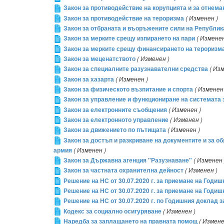
Закон за противодействие на корупцията и за отнем
Закон за противодействие на тероризма
( Изменен )
Закон за отбраната и въоръжените сили на Републи
Закон за мерките срещу изпирането на пари
( Изменен
Закон за мерките срещу финансирането на тероризм
Закон за меценатството
( Изменен )
Закон за специалните разузнавателни средства
( Из
Закон за хазарта
( Изменен )
Закон за физическото възпитание и спорта
( Изменен
Закон за управление и функциониране на системата 
Закон за електронните съобщения
( Изменен )
Закон за електронното управление
( Изменен )
Закон за движението по пътищата
( Изменен )
Закон за достъп и разкриване на документите и за 
армия
( Изменен )
Закон за Държавна агенция "Разузнаване"
( Изменен 
Закон за частната охранителна дейност
( Изменен )
Решение на НС от 30.07.2020 г. за приемане на Годиш
Решение на НС от 30.07.2020 г. за приемане на Годиш
Решение на НС от 30.07.2020 г. по Годишния доклад з
Кодекс за социално осигуряване
( Изменен )
Наредба за заплащането на правната помощ
( Измене