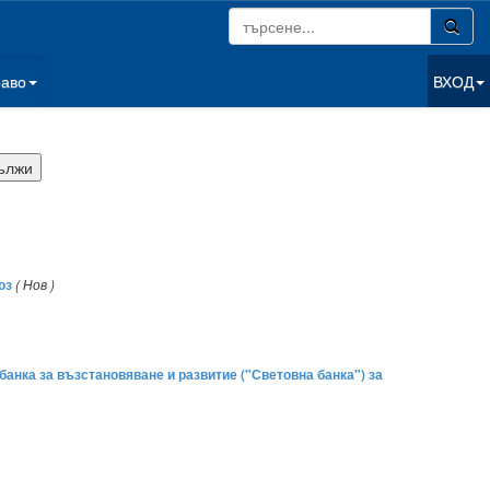
раво
ВХОД
юз
( Нов )
нка за възстановяване и развитие ("Световна банка") за