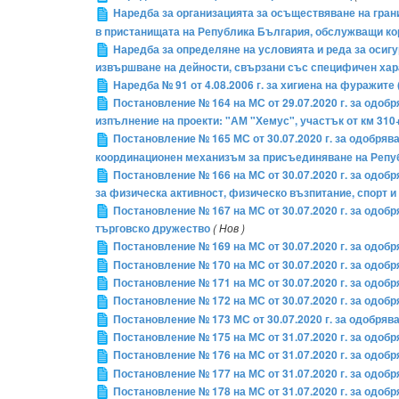
Наредба за организацията за осъществяване на гран
в пристанищата на Република България, обслужващи к
Наредба за определяне на условията и реда за осиг
извършване на дейности, свързани със специфичен хара
Наредба № 91 от 4.08.2006 г. за хигиена на фуражите 
Постановление № 164 на МС от 29.07.2020 г. за одоб
изпълнение на проекти: "АМ "Хемус", участък от км 310+9
Постановление № 165 МС от 30.07.2020 г. за одобря
координационен механизъм за присъединяване на Репу
Постановление № 166 на МС от 30.07.2020 г. за одо
за физическа активност, физическо възпитание, спорт и
Постановление № 167 на МС от 30.07.2020 г. за одоб
търговско дружество
( Нов )
Постановление № 169 на МС от 30.07.2020 г. за одоб
Постановление № 170 на МС от 30.07.2020 г. за одоб
Постановление № 171 на МС от 30.07.2020 г. за одоб
Постановление № 172 на МС от 30.07.2020 г. за одоб
Постановление № 173 МС от 30.07.2020 г. за одобряв
Постановление № 175 на МС от 31.07.2020 г. за одо
Постановление № 176 на МС от 31.07.2020 г. за одоб
Постановление № 177 на МС от 31.07.2020 г. за одоб
Постановление № 178 на МС от 31.07.2020 г. за одоб