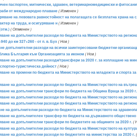
ичен паспортен, митнически, здравен, ветеринарномедицински и фитосанит
ораби от международно плаване
( Изменен )
уряване на левовата равностойност на полагащата се безплатна храна на 
ктер на труда, и осигуряване н
( Изменен )
(отм.)
( Отменен )
ряване на допълнителни разходи по бюджета на Министерството на регионал
40 до км 327+260 - от п. в. Бух
( Нов )
ване допълнителни разходи на всички заинтересовани бюджетни организац
блика България към Организацията за иконом
( Нов )
бряване на допълнителни разходи/трансфери за 2020 г. за изплащане на 
 спортно-туристическа дейност
( Нов )
ряване на промени по бюджета на Министерството на младежта и спорта за 
ряване на допълнителни разходи по бюджета на Министерството на вътрешн
ряване на допълнителни трансфери по бюджета на Община Враца за 2020 г.
ряване на допълнителни разходи по бюджета на Министерството на региона
ряване на допълнителни разходи по бюджета на Министерството на региона
ане на допълнителни разходи по бюджета на Министерството на здравеопаз
бряване на допълнителен трансфер по бюджета на държавното обществено о
ряване на допълнителни трансфери по бюджетите на общините за 2020 г.
( 
ряване на допълнителни разходи по бюджета на Министерството на културат
ряване на допълнителни разходи по бюджетите на министерства за 2020 г.