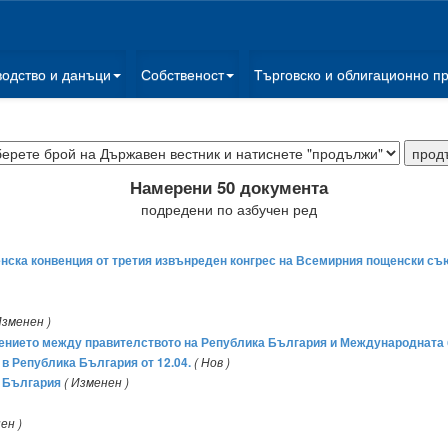
водство и данъци
Собственост
Търговско и облигационно п
Намерени 50 документа
подредени по азбучен ред
ска конвенция от третия извънреден конгрес на Всемирния пощенски съ
Изменен )
нието между правителството на Република България и Международната ба
в Република България от 12.04.
( Нов )
а България
( Изменен )
ен )