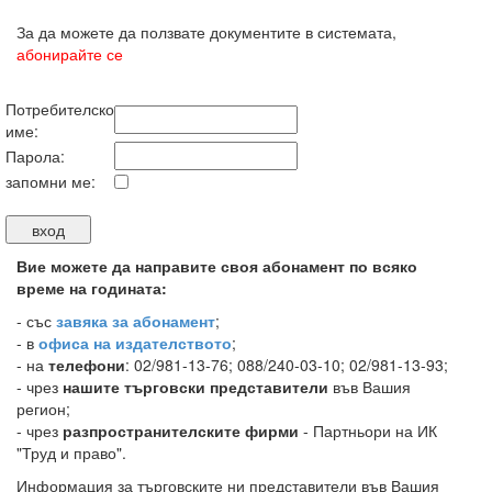
За да можете да ползвате документите в системата,
абонирайте се
Потребителско
име:
Парола:
запомни ме:
Вие можете да направите своя абонамент по всяко
време на годината:
-
със
завяка за абонамент
;
- в
офиса на издателството
;
- на
телефони
: 02/981-13-76; 088/240-03-10; 02/981-13-93;
- чрез
нашите търговски представители
във Вашия
регион;
- чрез
разпространителските фирми
- Партньори на ИК
"Труд и право".
Информация за търговските ни представители във Вашия