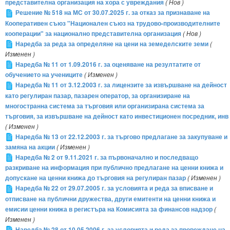
представителна организация на хора с увреждания
( Нов )
Решение № 518 на МС от 30.07.2025 г. за отказ за признаване на
Кооперативен съюз "Национален съюз на трудово-производителните
кооперации" за национално представителна организация
( Нов )
Наредба за реда за определяне на цени на земеделските земи
(
Изменен )
Наредба № 11 от 1.09.2016 г. за оценяване на резултатите от
обучението на учениците
( Изменен )
Наредба № 11 от 3.12.2003 г. за лицензите за извършване на дейност
като регулиран пазар, пазарен оператор, за организиране на
многостранна система за търговия или организирана система за
търговия, за извършване на дейност като инвестиционен посредник, инв
( Изменен )
Наредба № 13 от 22.12.2003 г. за търгово предлагане за закупуване и
замяна на акции
( Изменен )
Наредба № 2 от 9.11.2021 г. за първоначално и последващо
разкриване на информация при публично предлагане на ценни книжа и
допускане на ценни книжа до търговия на регулиран пазар
( Изменен )
Наредба № 22 от 29.07.2005 г. за условията и реда за вписване и
отписване на публични дружества, други емитенти на ценни книжа и
емисии ценни книжа в регистъра на Комисията за финансов надзор
(
Изменен )
Наредба № 28 от 10.05.2006 г. за условията и реда за провеждане на