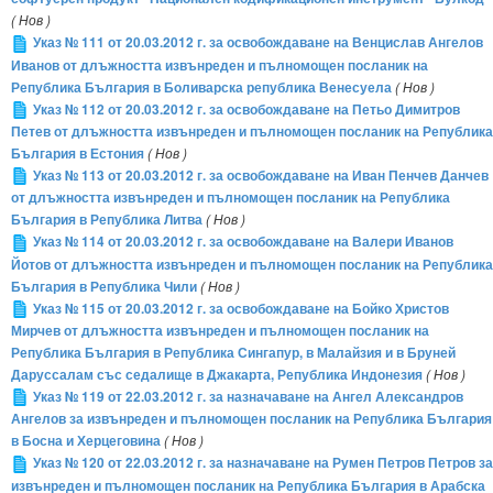
( Нов )
Указ № 111 от 20.03.2012 г. за освобождаване на Венцислав Ангелов
Иванов от длъжността извънреден и пълномощен посланик на
Република България в Боливарска република Венесуела
( Нов )
Указ № 112 от 20.03.2012 г. за освобождаване на Петьо Димитров
Петев от длъжността извънреден и пълномощен посланик на Република
България в Естония
( Нов )
Указ № 113 от 20.03.2012 г. за освобождаване на Иван Пенчев Данчев
от длъжността извънреден и пълномощен посланик на Република
България в Република Литва
( Нов )
Указ № 114 от 20.03.2012 г. за освобождаване на Валери Иванов
Йотов от длъжността извънреден и пълномощен посланик на Република
България в Република Чили
( Нов )
Указ № 115 от 20.03.2012 г. за освобождаване на Бойко Христов
Мирчев от длъжността извънреден и пълномощен посланик на
Република България в Република Сингапур, в Малайзия и в Бруней
Даруссалам със седалище в Джакарта, Република Индонезия
( Нов )
Указ № 119 от 22.03.2012 г. за назначаване на Ангел Александров
Ангелов за извънреден и пълномощен посланик на Република България
в Босна и Херцеговина
( Нов )
Указ № 120 от 22.03.2012 г. за назначаване на Румен Петров Петров за
извънреден и пълномощен посланик на Република България в Арабска