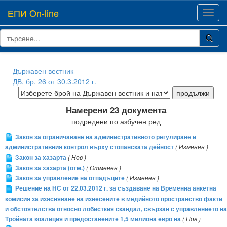
ЕПИ On-line
Toggl
navig
Държавен вестник
ДВ, бр. 26 от 30.3.2012 г.
Намерени 23 документа
подредени по азбучен ред
Закон за ограничаване на административното регулиране и
административния контрол върху стопанската дейност
( Изменен )
Закон за хазарта
( Нов )
Закон за хазарта (отм.)
( Отменен )
Закон за управление на отпадъците
( Изменен )
Решение на НС от 22.03.2012 г. за създаване на Временна анкетна
комисия за изясняване на изнесените в медийното пространство факти
и обстоятелства относно лобисткия скандал, свързан с управлението на
Тройната коалиция и предоставените 1,5 милиона евро на
( Нов )