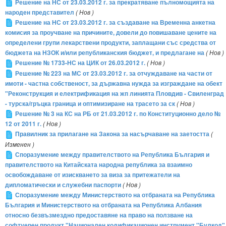
Решение на НС от 23.03.2012 г. за прекратяване пълномощията на
народен представител
( Нов )
Решение на НС от 23.03.2012 г. за създаване на Временна анкетна
комисия за проучване на причините, довели до повишаване цените на
определени групи лекарствени продукти, заплащани със средства от
бюджета на НЗОК и/или републиканския бюджет, и предлагане на
( Нов )
Решение № 1733-НС на ЦИК от 26.03.2012 г.
( Нов )
Решение № 223 на МС от 23.03.2012 г. за отчуждаване на части от
имоти - частна собственост, за държавна нужда за изграждане на обект
"Реконструкция и електрификация на жп линията Пловдив - Свиленград
- турска/гръцка граница и оптимизиране на трасето за ск
( Нов )
Решение № 3 на КС на РБ от 21.03.2012 г. по Конституционно дело №
12 от 2011 г.
( Нов )
Правилник за прилагане на Закона за насърчаване на заетостта
(
Изменен )
Споразумение между правителството на Република България и
правителството на Китайската народна република за взаимно
освобождаване от изискването за виза за притежатели на
дипломатически и служебни паспорти
( Нов )
Споразумение между Министерството на отбраната на Република
България и Министерството на отбраната на Република Албания
относно безвъзмездно предоставяне на право на ползване на
софтуерен продукт "Национален кодификационен инструмент "Булкод"