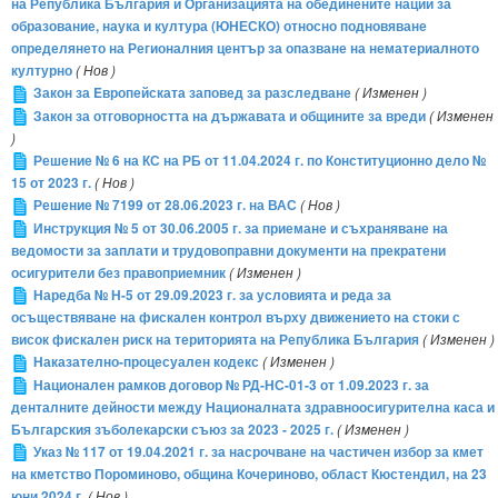
на Република България и Организацията на обединените нации за
образование, наука и култура (ЮНЕСКО) относно подновяване
определянето на Регионалния център за опазване на нематериалното
културно
( Нов )
Закон за Eвропейската заповед за разследване
( Изменен )
Закон за отговорността на държавата и общините за вреди
( Изменен
)
Решение № 6 на КС на РБ от 11.04.2024 г. по Конституционно дело №
15 от 2023 г.
( Нов )
Решение № 7199 от 28.06.2023 г. на ВАС
( Нов )
Инструкция № 5 от 30.06.2005 г. за приемане и съхраняване на
ведомости за заплати и трудовоправни документи на прекратени
осигурители без правоприемник
( Изменен )
Наредба № Н-5 от 29.09.2023 г. за условията и реда за
осъществяване на фискален контрол върху движението на стоки с
висок фискален риск на територията на Република България
( Изменен )
Наказателно-процесуален кодекс
( Изменен )
Национален рамков договор № РД-НС-01-3 от 1.09.2023 г. за
денталните дейности между Националната здравноосигурителна каса и
Българския зъболекарски съюз за 2023 - 2025 г.
( Изменен )
Указ № 117 от 19.04.2021 г. за насрочване на частичен избор за кмет
на кметство Пороминово, община Кочериново, област Кюстендил, на 23
юни 2024 г.
( Нов )