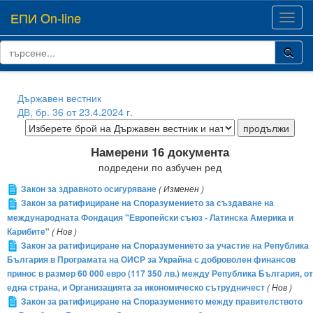
ЕПИ On-line
Toggl
navig
Държавен вестник
ДВ, бр. 36 от 23.4.2024 г.
Намерени 16 документа
подредени по азбучен ред
Закон за здравното осигуряване
( Изменен )
Закон за ратифициране на Споразумението за създаване на
международната Фондация "Европейски съюз - Латинска Америка и
Карибите"
( Нов )
Закон за ратифициране на Споразумението за участие на Република
България в Програмата на ОИСР за Украйна с доброволен финансов
принос в размер 60 000 евро (117 350 лв.) между Република България, от
една страна, и Организацията за икономическо сътрудничест
( Нов )
Закон за ратифициране на Споразумението между правителството