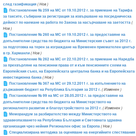
след газификация
( Нов )
Постановление № 259 на МС от 19.10.2012 г. за приемане на Тарифа
за таксите, събирани за регистрация за извършване на посредническа
дейност по наемане на работа по Закона за насърчаване на заетостта
(
Нов )
Постановление № 260 на МС от 19.10.2012 г. за предоставяне на
допълнителни средства по бюджета на Министерския съвет за 2012 г.
за подготовка на терен за изграждане на Временен приемателен център
в гр. Харманли
( Нов )
Постановление № 262 на МС от 22.10.2012 г. за приемане на Наредба
за прехвърляне на пенсионни права от и към пенсионните схеми на
Европейския съюз, на Европейската централна банка и на Европейската
инвестиционна банка
( Нов )
Постановление № 367 на МС от 29.12.2011 г. за изпълнението на
държавния бюджет на Република България за 2012 г.
( Изменен )
Постановление № 99 на МС от 28.05.2012 г. за предоставяне на
допълнителни средства по бюджета на Министерството на
регионалното развитие и благоустройството за 2012 г.
( Изменен )
Меморандум за разбирателство между Министерството на
здравеопазването на Република България и Световната здравна
организация чрез нейния Регионален офис за Европа
( Нов )
Специализирана методика за оценяване на енергийните спестявания