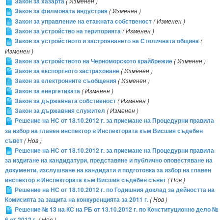
Закон за хазарта
( Изменен )
Закон за филмовата индустрия
( Изменен )
Закон за управление на етажната собственост
( Изменен )
Закон за устройство на територията
( Изменен )
Закон за устройството и застрояването на Столичната община
(
Изменен )
Закон за устройството на Черноморското крайбрежие
( Изменен )
Закон за експортното застраховане
( Изменен )
Закон за електронните съобщения
( Изменен )
Закон за енергетиката
( Изменен )
Закон за държавната собственост
( Изменен )
Закон за държавния служител
( Изменен )
Решение на НС от 18.10.2012 г. за приемане на Процедурни правила
за избор на главен инспектор в Инспектората към Висшия съдебен
съвет
( Нов )
Решение на НС от 18.10.2012 г. за приемане на Процедурни правила
за издигане на кандидатури, представяне и публично оповестяване на
документи, изслушване на кандидати и подготовка за избор на главен
инспектор в Инспектората към Висшия съдебен съвет
( Нов )
Решение на НС от 18.10.2012 г. по Годишния доклад за дейността на
Комисията за защита на конкуренцията за 2011 г.
( Нов )
Решение № 13 на КС на РБ от 13.10.2012 г. по Конституционно дело №
6 от 2012 г.
( Нов )