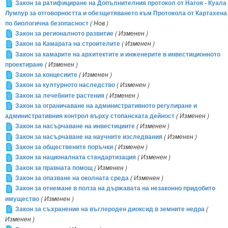
Закон за ратифициране на Допълнителния протокол от Нагоя - Куала
Лумпур за отговорността и обезщетяването към Протокола от Картахена
по биологична безопасност
( Нов )
Закон за регионалното развитие
( Изменен )
Закон за Камарата на строителите
( Изменен )
Закон за камарите на архитектите и инженерите в инвестиционното
проектиране
( Изменен )
Закон за концесиите
( Изменен )
Закон за културното наследство
( Изменен )
Закон за лечебните растения
( Изменен )
Закон за ограничаване на административното регулиране и
административния контрол върху стопанската дейност
( Изменен )
Закон за насърчаване на инвестициите
( Изменен )
Закон за насърчаване на научните изследвания
( Изменен )
Закон за обществените поръчки
( Изменен )
Закон за националната стандартизация
( Изменен )
Закон за правната помощ
( Изменен )
Закон за опазване на околната среда
( Изменен )
Закон за отнемане в полза на държавата на незаконно придобито
имущество
( Изменен )
Закон за съхранение на въглероден диоксид в земните недра
(
Изменен )