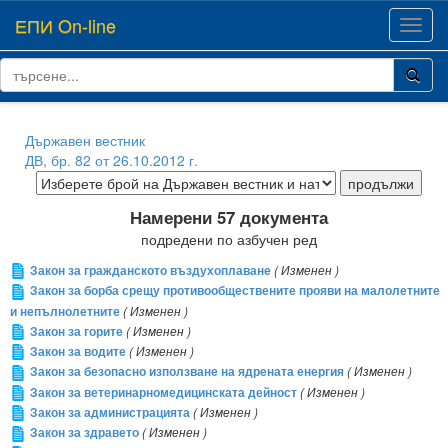
ЕПИ On-line
Toggl
navig
Държавен вестник
ДВ, бр. 82 от 26.10.2012 г.
Намерени 57 документа
подредени по азбучен ред
Закон за гражданското въздухоплаване
( Изменен )
Закон за борба срещу противообществените прояви на малолетните
и непълнолетните
( Изменен )
Закон за горите
( Изменен )
Закон за водите
( Изменен )
Закон за безопасно използване на ядрената енергия
( Изменен )
Закон за ветеринарномедицинската дейност
( Изменен )
Закон за администрацията
( Изменен )
Закон за здравето
( Изменен )