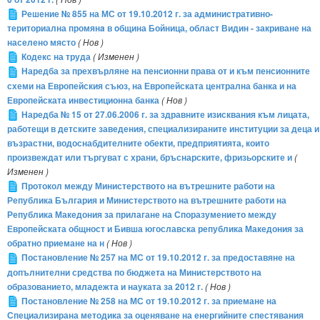
Решение № 855 на МС от 19.10.2012 г. за административно-
териториална промянa в oбщина Бойница, област Видин - закриване на
населено място
( Нов )
Кодекс на труда
( Изменен )
Наредба за прехвърляне на пенсионни права от и към пенсионните
схеми на Европейския съюз, на Европейската централна банка и на
Европейската инвестиционна банка
( Нов )
Наредба № 15 от 27.06.2006 г. за здравните изисквания към лицата,
работещи в детските заведения, специализираните институции за деца и
възрастни, водоснабдителните обекти, предприятията, които
произвеждат или търгуват с храни, бръснарските, фризьорските и
(
Изменен )
Протокол между Министерството на вътрешните работи на
Република България и Министерството на вътрешните работи на
Република Македония за прилагане на Споразумението между
Европейската общност и Бивша югославска република Македония за
обратно приемане на н
( Нов )
Постановление № 257 на МС от 19.10.2012 г. за предоставяне на
допълнителни средства по бюджета на Министерството на
образованието, младежта и науката за 2012 г.
( Нов )
Постановление № 258 на МС от 19.10.2012 г. за приемане на
Специализирана методика за оценяване на енергийните спестявания