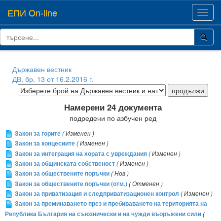
ЕПИ On-line
Toggl
navig
Държавен вестник
ДВ, бр. 13 от 16.2.2016 г.
Намерени 24 документа
подредени по азбучен ред
Закон за горите
( Изменен )
Закон за концесиите
( Изменен )
Закон за интеграция на хората с увреждания
( Изменен )
Закон за общинската собственост
( Изменен )
Закон за обществените поръчки
( Нов )
Закон за обществените поръчки (отм.)
( Отменен )
Закон за приватизация и следприватизационен контрол
( Изменен )
Закон за преминаването през и пребиваването на територията на
Република България на съюзнически и на чужди въоръжени сили
(