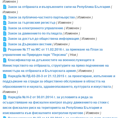
Изменен )
Закон за отбраната и въоръжените сили на Република България
(
Изменен )
Закон за публично-частното партньорство
( Изменен )
Закон за търговския регистър
( Изменен )
Закон за електронното управление
( Изменен )
Закон за движението по пътищата
( Изменен )
Закон за достъп до обществена информация
( Изменен )
Закон за Държавен вестник
( Изменен )
Решение № 77 на МС от 11.02.2016 г. за приемане на План за
управление на Природен парк "Персина"
( Нов )
Класификатор на длъжностите на военнослужещите в
Министерството на отбраната, структурите на пряко подчинение на
министъра на отбраната и Българската армия
( Изменен )
Наредба № РД-02-20-3 от 21.12.2015 г. за проектиране, изпълнение и
поддържане на сгради за обществено обслужване в областта на
образованието и науката, здравеопазването, културата и изкуствата
(
Изменен )
Наредба № Н-2 от 30.01.2014 г. за условията и реда за
осъществяване на фискален контрол върху движението на стоки с
висок фискален риск на територията на Република България и
изискванията към фискалните контролни пунктове
( Изменен )