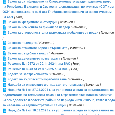
Закон за ратифициране на Споразумението между правителството
на Република България и Световната организация по туризъм (СОТ към
ООН) за провеждане на 9-ата Глобална конференция за винен туризъм
на СОТ
( Нов )
Закон за кредитните институции
( Изменен )
Закон за Комисията за финансов надзор
( Изменен )
Закон за отговорността на държавата и общините за вреди
( Изменен
)
Закон за пътищата
( Изменен )
Закон за стоковите борси и тържищата
( Изменен )
Закон за съдебната власт
( Изменен )
Закон за движението по пътищата
( Изменен )
Решение № 12572 от 20.11.2024 г. на ВАС
( Нов )
Решение № 8043 от 21.07.2025 г. на ВАС
( Нов )
Кодекс за застраховането
( Изменен )
Кодекс на търговското корабоплаване
( Изменен )
Наредба за опаковките и отпадъците от опаковки
( Изменен )
Наредба № 1 от 27.03.2024 г. за условията и реда за предоставяне на
подпомагане по техническа помощ от Стратегическия план за развитие
на земеделието и селските райони за периода 2023 - 2027 г., както и реда
за налагане на административни санкции
( Изменен )
Наредба № 2 от 18.03.2025 г. за условията и реда за предоставяне на