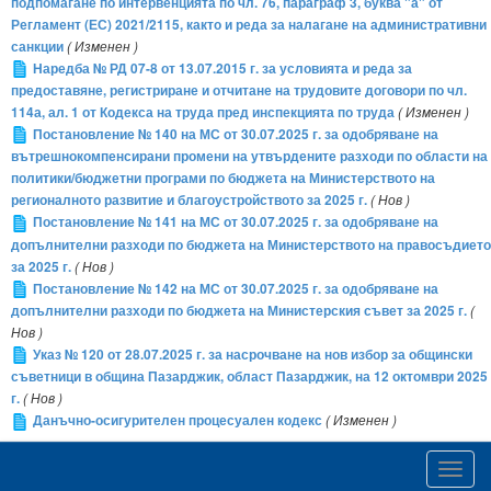
подпомагане по интервенцията по чл. 76, параграф 3, буква "а" от
Регламент (ЕС) 2021/2115, както и реда за налагане на административни
санкции
( Изменен )
Наредба № РД 07-8 от 13.07.2015 г. за условията и реда за
предоставяне, регистриране и отчитане на трудовите договори по чл.
114а, ал. 1 от Кодекса на труда пред инспекцията по труда
( Изменен )
Постановление № 140 на МС от 30.07.2025 г. за одобряване на
вътрешнокомпенсирани промени на утвърдените разходи по области на
политики/бюджетни програми по бюджета на Министерството на
регионалното развитие и благоустройството за 2025 г.
( Нов )
Постановление № 141 на МС от 30.07.2025 г. за одобряване на
допълнителни разходи по бюджета на Министерството на правосъдието
за 2025 г.
( Нов )
Постановление № 142 на МС от 30.07.2025 г. за одобряване на
допълнителни разходи по бюджета на Министерския съвет за 2025 г.
(
Нов )
Указ № 120 от 28.07.2025 г. за насрочване на нов избор за общински
съветници в община Пазарджик, област Пазарджик, на 12 октомври 2025
г.
( Нов )
Данъчно-осигурителен процесуален кодекс
( Изменен )
Toggl