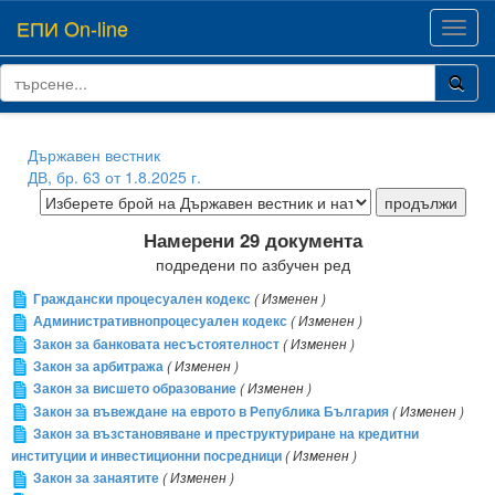
ЕПИ On-line
Toggl
navig
Държавен вестник
ДВ, бр. 63 от 1.8.2025 г.
Намерени 29 документа
подредени по азбучен ред
Граждански процесуален кодекс
( Изменен )
Административнопроцесуален кодекс
( Изменен )
Закон за банковата несъстоятелност
( Изменен )
Закон за арбитража
( Изменен )
Закон за висшето образование
( Изменен )
Закон за въвеждане на еврото в Република България
( Изменен )
Закон за възстановяване и преструктуриране на кредитни
институции и инвестиционни посредници
( Изменен )
Закон за занаятите
( Изменен )