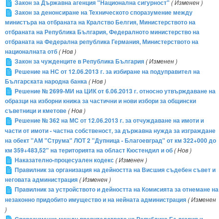
Закон за Държавна агенция "Национална сигурност"
( Изменен )
Закон за денонсиране на Техническото споразумение между
министъра на отбраната на Кралство Белгия, Министерството на
отбраната на Република България, Федералното министерство на
отбраната на Федерална република Германия, Министерството на
националната отб
( Нов )
Закон за чужденците в Република България
( Изменен )
Решение на НС от 12.06.2013 г. за избиране на подуправител на
Българската народна банка
( Нов )
Решение № 2699-МИ на ЦИК от 6.06.2013 г. относно утвърждаване на
образци на изборни книжа за частични и нови избори за общински
съветници и кметове
( Нов )
Решение № 362 на МС от 12.06.2013 г. за отчуждаване на имоти и
части от имоти - частна собственост, за държавна нужда за изграждане
на обект "АМ "Струма" ЛОТ 2 "Дупница - Благоевград" от км 322+000 до
км 359+483,52" на територията на област Кюстендил и об
( Нов )
Наказателно-процесуален кодекс
( Изменен )
Правилник за организация на дейността на Висшия съдебен съвет и
неговата администрация
( Изменен )
Правилник за устройството и дейността на Комисията за отнемане на
незаконно придобито имущество и на нейната администрация
( Изменен
)