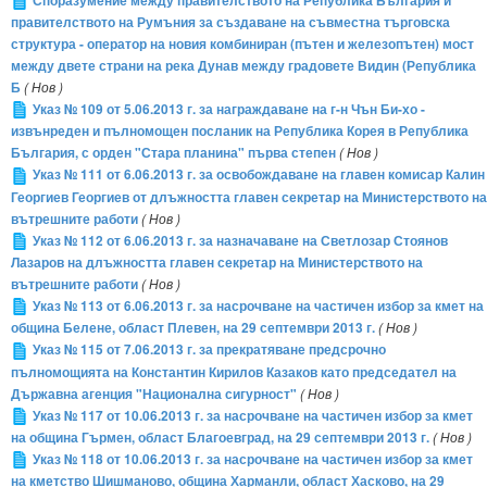
Споразумение между правителството на Република България и
правителството на Румъния за създаване на съвместна търговска
структура - оператор на новия комбиниран (пътен и железопътен) мост
между двете страни на река Дунав между градовете Видин (Република
Б
( Нов )
Указ № 109 от 5.06.2013 г. за награждаване на г-н Чън Би-хо -
извънреден и пълномощен посланик на Република Корея в Република
България, с орден "Стара планина" първа степен
( Нов )
Указ № 111 от 6.06.2013 г. за освобождаване на главен комисар Калин
Георгиев Георгиев от длъжността главен секретар на Министерството на
вътрешните работи
( Нов )
Указ № 112 от 6.06.2013 г. за назначаване на Светлозар Стоянов
Лазаров на длъжността главен секретар на Министерството на
вътрешните работи
( Нов )
Указ № 113 от 6.06.2013 г. за насрочване на частичен избор за кмет на
община Белене, област Плевен, на 29 септември 2013 г.
( Нов )
Указ № 115 от 7.06.2013 г. за прекратяване предсрочно
пълномощията на Константин Кирилов Казаков като председател на
Държавна агенция "Национална сигурност"
( Нов )
Указ № 117 от 10.06.2013 г. за насрочване на частичен избор за кмет
на община Гърмен, област Благоевград, на 29 септември 2013 г.
( Нов )
Указ № 118 от 10.06.2013 г. за насрочване на частичен избор за кмет
на кметство Шишманово, община Харманли, област Хасково, на 29