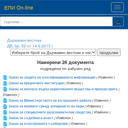
ЕПИ On-line
Toggl
navig
Държавен вестник
ДВ, бр. 52 от 14.6.2013 г.
Намерени 26 документа
подредени по азбучен ред
Закон за защита на класифицираната информация
( Изменен )
Закон за кредитните институции
( Изменен )
Закон за контрол върху наркотичните вещества и прекурсорите
(
Изменен )
Закон за Министерството на вътрешните работи
( Изменен )
Закон за мерките срещу изпирането на пари
( Изменен )
Закон за специалните разузнавателни средства
( Изменен )
Закон за съдебната власт
( Изменен )
Закон за електронните съобщения
( Изменен )