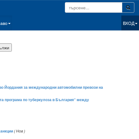
раво
ВХОД
тво Йордания за международни автомобилни превози на
та програма по туберкулоза в България“ между
санкции
( Нов )