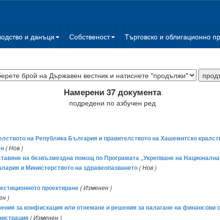
водство и данъци
Собственост
Търговско и облигационно п
Намерени 37 документа
подредени по азбучен ред
елството на Република България и правителството на Хашемитско кралс
ан
( Нов )
ставяне на безвъзмездна помощ по Програмата „Укрепване на Национална
алария и Министерството на здравеопазването
( Нов )
вестиционното проектиране
( Изменен )
ен )
шения за конфискация или отнемане и решения за налагане на финансови 
нистрация
( Изменен )