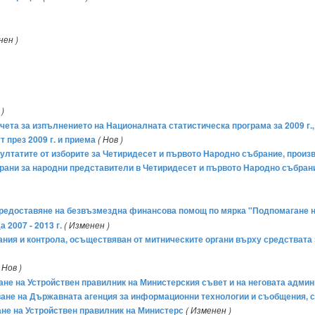
нен )
 )
Отчета за изпълнението на Националната статистическа програма за 2009 г.
т през 2009 г. и приема
( Нов )
зултатите от изборите за Четиридесет и първото Народно събрание, произв
избрани за народни представители в Четиридесет и първото Народно събра
за предоставяне на безвъзмездна финансова помощ по мярка "Подпомагане 
 2007 - 2013 г.
( Изменен )
вания и контрола, осъществяван от митническите органи върху средствата 
( Нов )
мане на Устройствен правилник на Министерския съвет и на неговата адми
риване на Държавната агенция за информационни технологии и съобщения,
не на Устройствен правилник на Министерс
( Изменен )