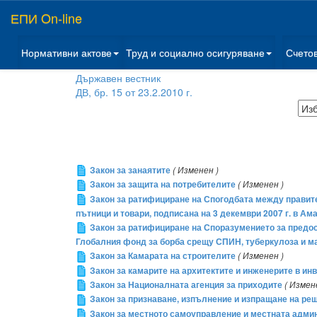
ЕПИ On-line
Нормативни актове
Труд и социално осигуряване
Счето
Държавен вестник
ДВ, бр. 15 от 23.2.2010 г.
Закон за занаятите
( Изменен )
Закон за защита на потребителите
( Изменен )
Закон за ратифициране на Спогодбата между правит
пътници и товари, подписана на 3 декември 2007 г. в Ам
Закон за ратифициране на Споразумението за предо
Глобалния фонд за борба срещу СПИН, туберкулоза и м
Закон за Камарата на строителите
( Изменен )
Закон за камарите на архитектите и инженерите в ин
Закон за Националната агенция за приходите
( Измен
Закон за признаване, изпълнение и изпращане на ре
Закон за местното самоуправление и местната адми