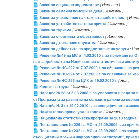
Закон за социално подпомагане
( Изменен )
Закон за семейни помощи за деца
( Изменен )
Закон за управление на етажната собственост
( Изме
Закон за устройство на територията
( Изменен )
Закон за туризма
( Изменен )
Закон за енергийната ефективност
( Изменен )
Закон за държавния служител
( Изменен )
Закон за дейностите по предоставяне на услуги
( Нов
Решение № 49 на МС от 4.02.2010 г. за приемане на 
г., и за дейността на Националния статистически институ
Решение № НС-222 от 7.07.2009 г. за обявяване на ре
Решение № НС-224 от 7.07.2009 г. за обявяване за 
Решение № НС-256 на ЦИК от 19.02.2010 г.
( Нов )
Кодекс на труда
( Изменен )
Наредба № 28 от 5.08.2008 г. за условията и реда 
от Програмата за развитие на селските райони за периода
Наредба № 3 от 19.02.2010 г. за специфичните изиск
Наказателно-процесуален кодекс
( Изменен )
Национална статистическа програма за 2010 година
Постановление № 229 на МС от 23.09.2009 г. за прие
Постановление № 232 на МС от 28.09.2009 г. за зак
съобщителни мрежи и информационни системи", приема