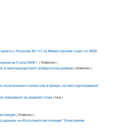
, приета с Решение № 117 на Министерския съвет от 2009
едени на 5 юли 2009 г.
( Изменен )
ние в многомандатните избирателни райони
( Изменен )
на полупазарни стопанства в процес на преструктуриране"
за измерване на акцизни стоки
( Нов )
нистрация
( Изменен )
 създаване на Изпълнителна агенция "Електронни