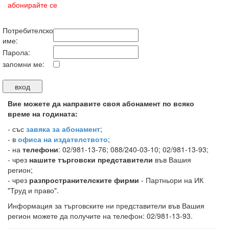
абонирайте се
Потребителско
име:
Парола:
запомни ме:
Вие можете да направите своя абонамент по всяко
време на годината:
-
със
завяка за абонамент
;
- в
офиса на издателството
;
- на
телефони
: 02/981-13-76; 088/240-03-10; 02/981-13-93;
- чрез
нашите търговски представители
във Вашия
регион;
- чрез
разпространителските фирми
- Партньори на ИК
"Труд и право".
Информация за търговските ни представители във Вашия
регион можете да получите на телефон: 02/981-13-93.