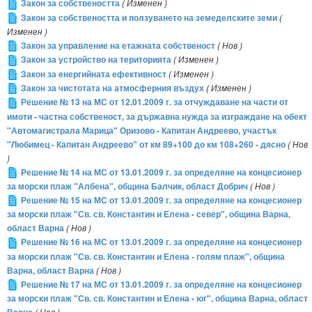
Закон за собствеността
( Изменен )
Закон за собствеността и ползуването на земеделските земи
(
Изменен )
Закон за управление на етажната собственост
( Нов )
Закон за устройство на територията
( Изменен )
Закон за енергийната ефективност
( Изменен )
Закон за чистотата на атмосферния въздух
( Изменен )
Решение № 13 на МС от 12.01.2009 г. за отчуждаване на части от
имоти - частна собственост, за държавна нужда за изграждане на обект
"Автомагистрала Марица" Оризово - Капитан Андреево, участък
"Любимец - Капитан Андреево" от км 89+100 до км 108+260 - дясно
( Нов
)
Решение № 14 на МС от 13.01.2009 г. за определяне на концесионер
за морски плаж "Албена", община Балчик, област Добрич
( Нов )
Решение № 15 на МС от 13.01.2009 г. за определяне на концесионер
за морски плаж "Св. св. Константин и Елена - север", община Варна,
област Варна
( Нов )
Решение № 16 на МС от 13.01.2009 г. за определяне на концесионер
за морски плаж "Св. св. Константин и Елена - голям плаж", община
Варна, област Варна
( Нов )
Решение № 17 на МС от 13.01.2009 г. за определяне на концесионер
за морски плаж "Св. св. Константин и Елена - юг", община Варна, област
( Нов )