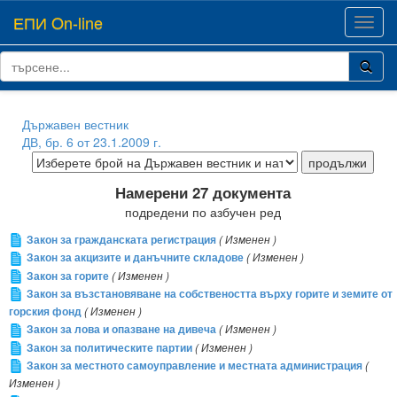
ЕПИ On-line
Toggl
navig
Държавен вестник
ДВ, бр. 6 от 23.1.2009 г.
Намерени 27 документа
подредени по азбучен ред
Закон за гражданската регистрация
( Изменен )
Закон за акцизите и данъчните складове
( Изменен )
Закон за горите
( Изменен )
Закон за възстановяване на собствеността върху горите и земите от
горския фонд
( Изменен )
Закон за лова и опазване на дивеча
( Изменен )
Закон за политическите партии
( Изменен )
Закон за местното самоуправление и местната администрация
(
Изменен )