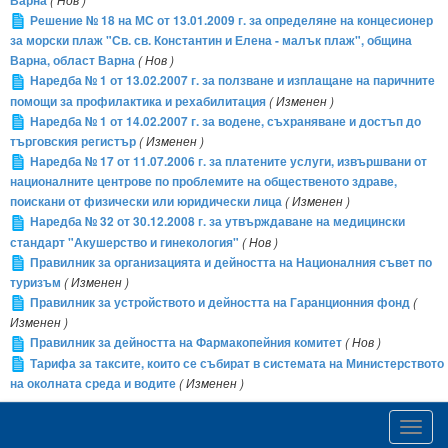
Варна
Решение № 18 на МС от 13.01.2009 г. за определяне на концесионер
за морски плаж "Св. св. Константин и Елена - малък плаж", община
Варна, област Варна
( Нов )
Наредба № 1 от 13.02.2007 г. за ползване и изплащане на паричните
помощи за профилактика и рехабилитация
( Изменен )
Наредба № 1 от 14.02.2007 г. за водене, съхраняване и достъп до
търговския регистър
( Изменен )
Наредба № 17 от 11.07.2006 г. за платените услуги, извършвани от
националните центрове по проблемите на общественото здраве,
поискани от физически или юридически лица
( Изменен )
Наредба № 32 от 30.12.2008 г. за утвърждаване на медицински
стандарт "Акушерство и гинекология"
( Нов )
Правилник за организацията и дейността на Националния съвет по
туризъм
( Изменен )
Правилник за устройството и дейността на Гаранционния фонд
(
Изменен )
Правилник за дейността на Фармакопейния комитет
( Нов )
Тарифа за таксите, които се събират в системата на Министерството
на околната среда и водите
( Изменен )
Toggl