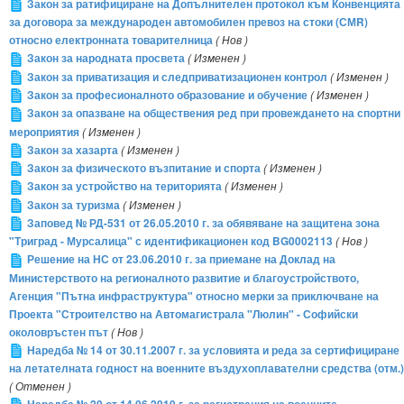
Закон за ратифициране на Допълнителен протокол към Конвенцията
за договора за международен автомобилен превоз на стоки (СМR)
относно електронната товарителница
( Нов )
Закон за народната просвета
( Изменен )
Закон за приватизация и следприватизационен контрол
( Изменен )
Закон за професионалното образование и обучение
( Изменен )
Закон за опазване на обществения ред при провеждането на спортни
мероприятия
( Изменен )
Закон за хазарта
( Изменен )
Закон за физическото възпитание и спорта
( Изменен )
Закон за устройство на територията
( Изменен )
Закон за туризма
( Изменен )
Заповед № РД-531 от 26.05.2010 г. за обявяване на защитена зона
"Триград - Мурсалица" с идентификационен код BG0002113
( Нов )
Решение на НС от 23.06.2010 г. за приемане на Доклад на
Министерството на регионалното развитие и благоустройството,
Агенция "Пътна инфраструктура" относно мерки за приключване на
Проекта "Строителство на Автомагистрала "Люлин" - Софийски
околовръстен път
( Нов )
Наредба № 14 от 30.11.2007 г. за условията и реда за сертифициране
на летателната годност на военните въздухоплавателни средства (отм.)
( Отменен )