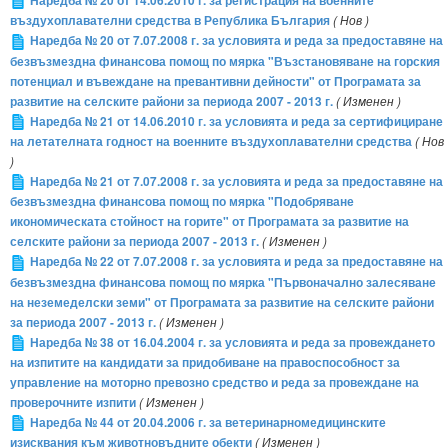
Наредба № 20 от 14.06.2010 г. за регистрация на военните
въздухоплавателни средства в Република България
( Нов )
Наредба № 20 от 7.07.2008 г. за условията и реда за предоставяне на
безвъзмездна финансова помощ по мярка "Възстановяване на горския
потенциал и въвеждане на превантивни дейности" от Програмата за
развитие на селските райони за периода 2007 - 2013 г.
( Изменен )
Наредба № 21 от 14.06.2010 г. за условията и реда за сертифициране
на летателната годност на военните въздухоплавателни средства
( Нов
)
Наредба № 21 от 7.07.2008 г. за условията и реда за предоставяне на
безвъзмездна финансова помощ по мярка "Подобряване
икономическата стойност на горите" от Програмата за развитие на
селските райони за периода 2007 - 2013 г.
( Изменен )
Наредба № 22 от 7.07.2008 г. за условията и реда за предоставяне на
безвъзмездна финансова помощ по мярка "Първоначално залесяване
на неземеделски земи" от Програмата за развитие на селските райони
за периода 2007 - 2013 г.
( Изменен )
Наредба № 38 от 16.04.2004 г. за условията и реда за провеждането
на изпитите на кандидати за придобиване на правоспособност за
управление на моторно превозно средство и реда за провеждане на
проверочните изпити
( Изменен )
Наредба № 44 от 20.04.2006 г. за ветеринарномедицинските
изисквания към животновъдните обекти
( Изменен )