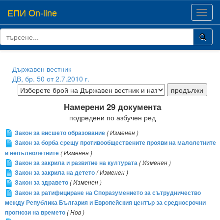
ЕПИ On-line
Toggl
navig
Държавен вестник
ДВ, бр. 50 от 2.7.2010 г.
Намерени 29 документа
подредени по азбучен ред
Закон за висшето образование
( Изменен )
Закон за борба срещу противообществените прояви на малолетните
и непълнолетните
( Изменен )
Закон за закрила и развитие на културата
( Изменен )
Закон за закрила на детето
( Изменен )
Закон за здравето
( Изменен )
Закон за ратифициране на Споразумението за сътрудничество
между Република България и Европейския център за средносрочни
прогнози на времето
( Нов )