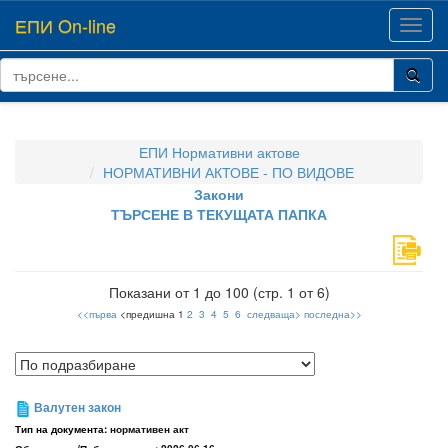
ЕПИ On-line
Toggl
navig
ЕПИ Нормативни актове
НОРМАТИВНИ АКТОВЕ - ПО ВИДОВЕ
Закони
ТЪРСЕНЕ В ТЕКУЩАТА ПАПКА
Показани от 1 до 100 (стр. 1 от 6)
<<първа
<предишна 1
2
3
4
5
6
следваща>
последна>>
Валутен закон
Тип на документа:
нормативен акт