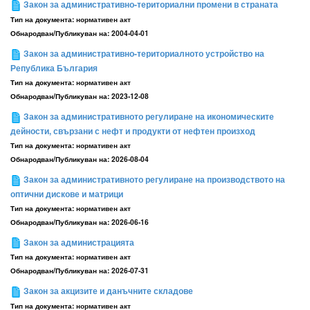
Закон за административно-териториални промени в страната
Тип на документа:
нормативен акт
Обнародван/Публикуван на:
2004-04-01
Закон за административно-териториалното устройство на
Република България
Тип на документа:
нормативен акт
Обнародван/Публикуван на:
2023-12-08
Закон за административното регулиране на икономическите
дейности, свързани с нефт и продукти от нефтен произход
Тип на документа:
нормативен акт
Обнародван/Публикуван на:
2026-08-04
Закон за административното регулиране на производството на
оптични дискове и матрици
Тип на документа:
нормативен акт
Обнародван/Публикуван на:
2026-06-16
Закон за администрацията
Тип на документа:
нормативен акт
Обнародван/Публикуван на:
2026-07-31
Закон за акцизите и данъчните складове
Тип на документа:
нормативен акт