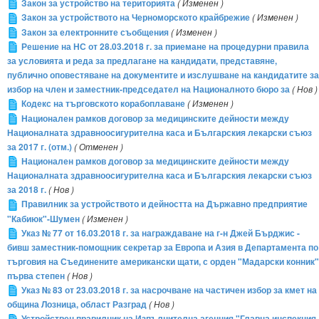
Закон за устройство на територията
( Изменен )
Закон за устройството на Черноморското крайбрежие
( Изменен )
Закон за електронните съобщения
( Изменен )
Решение на НС от 28.03.2018 г. за приемане на процедурни правила
за условията и реда за предлагане на кандидати, представяне,
публично оповестяване на документите и изслушване на кандидатите за
избор на член и заместник-председател на Националното бюро за
( Нов )
Кодекс на търговското корабоплаване
( Изменен )
Национален рамков договор за медицинските дейности между
Националната здравноосигурителна каса и Българския лекарски съюз
за 2017 г. (отм.)
( Отменен )
Национален рамков договор за медицинските дейности между
Националната здравноосигурителна каса и Българския лекарски съюз
за 2018 г.
( Нов )
Правилник за устройството и дейността на Държавно предприятие
"Кабиюк"-Шумен
( Изменен )
Указ № 77 от 16.03.2018 г. за награждаване на г-н Джей Бърджис -
бивш заместник-помощник секретар за Европа и Азия в Департамента по
търговия на Съединените американски щати, с орден "Мадарски конник"
първа степен
( Нов )
Указ № 83 от 23.03.2018 г. за насрочване на частичен избор за кмет на
община Лозница, област Разград
( Нов )
Устройствен правилник на Изпълнителна агенция "Главна инспекция