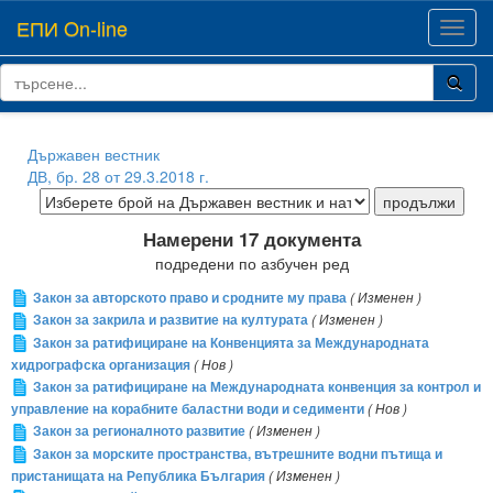
ЕПИ On-line
Toggl
navig
Държавен вестник
ДВ, бр. 28 от 29.3.2018 г.
Намерени 17 документа
подредени по азбучен ред
Закон за авторското право и сродните му права
( Изменен )
Закон за закрила и развитие на културата
( Изменен )
Закон за ратифициране на Конвенцията за Международната
хидрографска организация
( Нов )
Закон за ратифициране на Международната конвенция за контрол и
управление на корабните баластни води и седименти
( Нов )
Закон за регионалното развитие
( Изменен )
Закон за морските пространства, вътрешните водни пътища и
пристанищата на Република България
( Изменен )