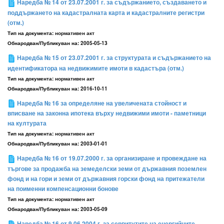
Наредба № 14 от 23.07.2001 г. за съдържанието, създаването и
поддържането на кадастралната карта и кадастралните регистри
(отм.)
Тип на документа:
нормативен акт
Обнародван/Публикуван на:
2005-05-13
Наредба № 15 от 23.07.2001 г. за структурата и съдържанието на
идентификатора на недвижимите имоти в кадастъра (отм.)
Тип на документа:
нормативен акт
Обнародван/Публикуван на:
2016-10-11
Наредба № 16 за определяне на увеличената стойност и
вписване на законна ипотека върху недвижими имоти - паметници
на културата
Тип на документа:
нормативен акт
Обнародван/Публикуван на:
2003-01-01
Наредба № 16 от 19.07.2000 г. за организиране и провеждане на
търгове за продажба на земеделски земи от държавния поземлен
фонд и на гори и земи от държавния горски фонд на притежатели
на поименни компенсационни бонове
Тип на документа:
нормативен акт
Обнародван/Публикуван на:
2003-05-09
Наредба № 16 от 9.06.2004 г. за сервитутите на енергийните