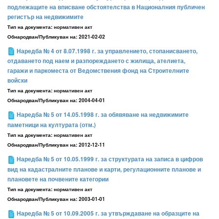
подлежащите на вписване обстоятелства в Националния публичен
регистър на недвижимите
Тип на документа:
нормативен акт
Обнародван/Публикуван на:
2021-02-02
Наредба № 4 от 8.07.1998 г. за управлението, стопанисването,
отдаването под наем и разпореждането с жилища, ателиета,
гаражи и паркоместа от Ведомствения фонд на Строителните
войски
Тип на документа:
нормативен акт
Обнародван/Публикуван на:
2004-04-01
Наредба № 5 от 14.05.1998 г. за обявяване на недвижимите
паметници на културата (отм.)
Тип на документа:
нормативен акт
Обнародван/Публикуван на:
2012-12-11
Наредба № 5 от 10.05.1999 г. за структурата на записа в цифров
вид на кадастралните планове и карти, регулационните планове и
плановете на почвените категории
Тип на документа:
нормативен акт
Обнародван/Публикуван на:
2003-01-01
Наредба № 5 от 10.09.2005 г. за утвърждаване на образците на