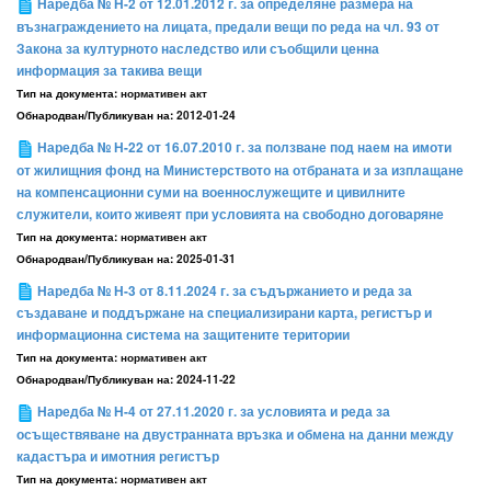
Наредба № Н-2 от 12.01.2012 г. за определяне размера на
възнаграждението на лицата, предали вещи по реда на чл. 93 от
Закона за културното наследство или съобщили ценна
информация за такива вещи
Тип на документа:
нормативен акт
Обнародван/Публикуван на:
2012-01-24
Наредба № Н-22 от 16.07.2010 г. за ползване под наем на имоти
от жилищния фонд на Министерството на отбраната и за изплащане
на компенсационни суми на военнослужещите и цивилните
служители, които живеят при условията на свободно договаряне
Тип на документа:
нормативен акт
Обнародван/Публикуван на:
2025-01-31
Наредба № Н-3 от 8.11.2024 г. за съдържанието и реда за
създаване и поддържане на специализирани карта, регистър и
информационна система на защитените територии
Тип на документа:
нормативен акт
Обнародван/Публикуван на:
2024-11-22
Наредба № Н-4 от 27.11.2020 г. за условията и реда за
осъществяване на двустранната връзка и обмена на данни между
кадастъра и имотния регистър
Тип на документа:
нормативен акт