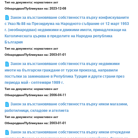
Тип на документа:
нормативен акт
Обнародван/Публикуван на:
2023-12-08
Закон за възстановяване собствеността върху конфискуваните
с Указ № 88 на Президиума на Народното събрание от 12 март 1953
г. (необнародван) недвижими и движими имоти, принадлежащи на
Католическата църква в пределите на Народна република
България
Тип на документа:
нормативен акт
Обнародван/Публикуван на:
2003-01-01
Закон за възстановяване собствеността върху недвижими
имоти на български граждани от турски произход, направили
постъпки за заминаване в Република Турция и други страни през
периода май - септември 1989 г.
Тип на документа:
нормативен акт
Обнародван/Публикуван на:
2006-04-11
Закон за възстановяване собствеността върху някои магазини,
работилници, складове и ателиета
Тип на документа:
нормативен акт
Обнародван/Публикуван на:
2003-01-01
Закон за възстановяване собствеността върху някои отчуждени