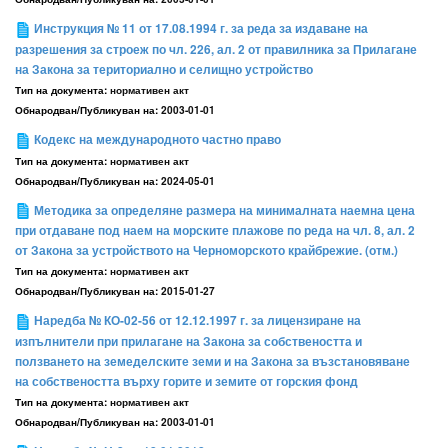
Инструкция № 11 от 17.08.1994 г. за реда за издаване на
разрешения за строеж по чл. 226, ал. 2 от правилника за Прилагане
на Закона за териториално и селищно устройство
Тип на документа:
нормативен акт
Обнародван/Публикуван на:
2003-01-01
Кодекс на международното частно право
Тип на документа:
нормативен акт
Обнародван/Публикуван на:
2024-05-01
Методика за определяне размера на минималната наемна цена
при отдаване под наем на морските плажове по реда на чл. 8, ал. 2
от Закона за устройството на Черноморското крайбрежие. (отм.)
Тип на документа:
нормативен акт
Обнародван/Публикуван на:
2015-01-27
Наредба № КО-02-56 от 12.12.1997 г. за лицензиране на
изпълнители при прилагане на Закона за собствеността и
ползването на земеделските земи и на Закона за възстановяване
на собствеността върху горите и земите от горския фонд
Тип на документа:
нормативен акт
Обнародван/Публикуван на:
2003-01-01