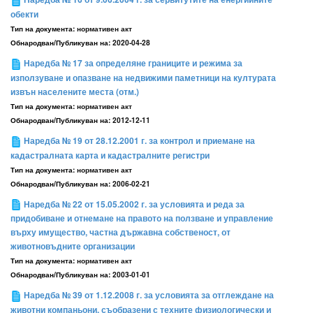
обекти
Тип на документа:
нормативен акт
Обнародван/Публикуван на:
2020-04-28
Наредба № 17 за определяне границите и режима за
използуване и опазване на недвижими паметници на културата
извън населените места (отм.)
Тип на документа:
нормативен акт
Обнародван/Публикуван на:
2012-12-11
Наредба № 19 от 28.12.2001 г. за контрол и приемане на
кадастралната карта и кадастралните регистри
Тип на документа:
нормативен акт
Обнародван/Публикуван на:
2006-02-21
Наредба № 22 от 15.05.2002 г. за условията и реда за
придобиване и отнемане на правото на ползване и управление
върху имущество, частна държавна собственост, от
животновъдните организации
Тип на документа:
нормативен акт
Обнародван/Публикуван на:
2003-01-01
Наредба № 39 от 1.12.2008 г. за условията за отглеждане на
животни компаньони, съобразени с техните физиологически и