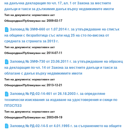
на данъчна декларация по чл. 17, ал. 1 от Закона за местните
данъци и такси за дължимия данък върху недвижимите имоти
Тип на документа:
нормативен акт
Обнародван/Публикуван на:
2009-02-17
Заповед № ЗМФ-660 от 1.07.2014 г. за утвърждаване на списък
на общини с безработица със или над 25 на сто по-висока от
средната за страната за 2013 г.
Тип на документа:
нормативен акт
Обнародван/Публикуван на:
2014-07-11
Заповед № ЗМФ-730 от 23.06.2011 г. за утвърждаване на образец
на декларация по чл. 14 от Закона за местните данъци и такси за
облагане с данък върху недвижимите имоти
Тип на документа:
нормативен акт
Обнародван/Публикуван на:
2013-12-21
Заповед № РД-02-14-461 от 26.18.2003 г. за определяне
технически изисквания за издаване на удостоверения и скици по
ППЗСПЗЗ
Тип на документа:
нормативен акт
Обнародван/Публикуван на:
2003-09-19
Заповед № РД-02-14-5 от 4.01.1995 г. за съхранението на общите