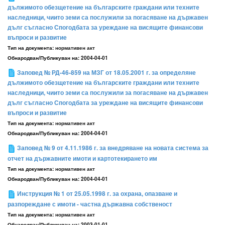
дължимото обезщетение на българските граждани или техните
наследници, чиито земи са послужили за погасяване на държавен
дълг съгласно Спогодбата за уреждане на висящите финансови
въпроси и развитие
Тип на документа:
нормативен акт
Обнародван/Публикуван на:
2004-04-01
Заповед № РД-46-859 на МЗГ от 18.05.2001 г. за определяне
дължимото обезщетение на българските граждани или техните
наследници, чиито земи са послужили за погасяване на държавен
дълг съгласно Спогодбата за уреждане на висящите финансови
въпроси и развитие
Тип на документа:
нормативен акт
Обнародван/Публикуван на:
2004-04-01
Заповед № 9 от 4.11.1986 г. за внедряване на новата система за
отчет на държавните имоти и картотекирането им
Тип на документа:
нормативен акт
Обнародван/Публикуван на:
2004-04-01
Инструкция № 1 от 25.05.1998 г. за охрана, опазване и
разпореждане с имоти - частна държавна собственост
Тип на документа:
нормативен акт
Обнародван/Публикуван на:
2003-01-01