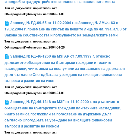
и подробни градоустройствени планове на населените места
Тип на документа:
нормативен акт
Обнародван/Публикуван на:
2003-01-01
Заповед № РД-09-65 от 11.02.2004 г. и Заповед № ЗМФ-163 от
19.02.2004 г. приемане на списък на вещите лица по чл. 19а, ал. 8 от
Закона за собствеността и ползуването на земеделските земи
Тип на документа:
нормативен акт
Обнародван/Публикуван на:
2004-04-20
Заповед № РД-46-1250 на МЗГАР от 7.09.1999 г. относно
дължимото обезщетение на български граждани и техните
наследници, чиито земи са послужили за погасяване на държавен
дълг съгласно Спогодбата за уреждане на висящите финансови
въпроси и развитие на икон
Тип на документа:
нормативен акт
Обнародван/Публикуван на:
2004-04-01
Заповед № РД-46-1318 на МЗГ от 11.10.2000 г. за дължимото
обезщетение на българските граждани или техните наследници,
чиито земи са послужили за погасяване на държавен дълг
съгласно Спогодбата за уреждане на висящите финансови
въпроси и развитие на иконом
Тип на документа:
нормативен акт