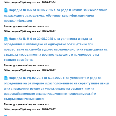
Обнародван/Публикуван на:
2020-12-04
Наредба № Н-5 от 30.05.2025 г. за реда и начина за изчисляване
на разходите за издръжка, обучение, квалификация и/или
преквалификация
Тип на документа:
нормативен акт
Обнародван/Публикуван на:
2025-06-17
Наредба № Н-6 от 30.05.2025 г. за условията и реда за
определяне и изплащане на еднократно обезщетение при
преместване на служба в друго населено място на територията на
страната и извън нея на военнослужещите и на членовете на
техните семейства
Тип на документа:
нормативен акт
Обнародван/Публикуван на:
2025-06-17
Наредба № РД-02-20-1 от 5.03.2020 г. за условията и реда за
определяне на размерите и разположението на сервитутните ивици
и на специалния режим за упражняване на сервитутите на
водоснабдителните и канализационните проводи (мрежи) и
съоръжения извън насел
Тип на документа:
нормативен акт
Обнародван/Публикуван на:
2020-03-27