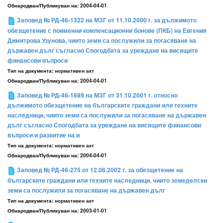
Обнародван/Публикуван на:
2004-04-01
Заповед № РД-46-1322 на МЗГ от 11.10.2000 г. за дължимото
обезщетение с поименни компенсационни бонове (ПКБ) на Евгения
Димитрова Узунова, чиито земи са послужили за погасяване на
държавен дълг съгласно Спогодбата за уреждане на висящите
финансови въпроси
Тип на документа:
нормативен акт
Обнародван/Публикуван на:
2004-04-01
Заповед № РД-46-1689 на МЗГ от 31.10.2001 г. относно
дължимото обезщетение на българските граждани или техните
наследници, чиито земи са послужили за погасяване на държавен
дълг съгласно Спогодбата за уреждане на висящите финансови
въпроси и развитие на и
Тип на документа:
нормативен акт
Обнародван/Публикуван на:
2004-04-01
Заповед № РД-46-275 от 12.06.2002 г. за обезщетение на
българските граждани или техните наследници, чиито земеделски
земи са послужили за погасяване на държавен дълг
Тип на документа:
нормативен акт
Обнародван/Публикуван на:
2003-01-01