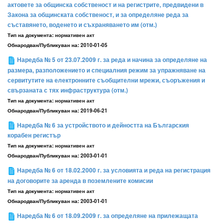
актовете за общинска собственост и на регистрите, предвидени в
Закона за общинската собственост, и за определяне реда за
съставянето, воденето и съхраняването им (отм.)
Тип на документа:
нормативен акт
Обнародван/Публикуван на:
2010-01-05
Наредба № 5 от 23.07.2009 г. за реда и начина за определяне на
размера, разположението и специалния режим за упражняване на
сервитутите на електронните съобщителни мрежи, съоръжения и
свързаната с тях инфраструктура (отм.)
Тип на документа:
нормативен акт
Обнародван/Публикуван на:
2019-06-21
Наредба № 6 за устройството и дейността на Българския
корабен регистър
Тип на документа:
нормативен акт
Обнародван/Публикуван на:
2003-01-01
Наредба № 6 от 18.02.2000 г. за условията и реда на регистрация
на договорите за аренда в поземлените комисии
Тип на документа:
нормативен акт
Обнародван/Публикуван на:
2003-01-01
Наредба № 6 от 18.09.2009 г. за определяне на прилежащата