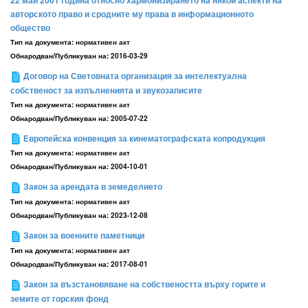
22 май 2001 година относно хармонизирането на някои аспекти на
авторското право и сродните му права в информационното
общество
Тип на документа:
нормативен акт
Обнародван/Публикуван на:
2016-03-29
Договор на Световната организация за интелектуална
собственост за изпълненията и звукозаписите
Тип на документа:
нормативен акт
Обнародван/Публикуван на:
2005-07-22
Европейска конвенция за кинематографската копродукция
Тип на документа:
нормативен акт
Обнародван/Публикуван на:
2004-10-01
Закон за арендата в земеделието
Тип на документа:
нормативен акт
Обнародван/Публикуван на:
2023-12-08
Закон за военните паметници
Тип на документа:
нормативен акт
Обнародван/Публикуван на:
2017-08-01
Закон за възстановяване на собствеността върху горите и
земите от горския фонд