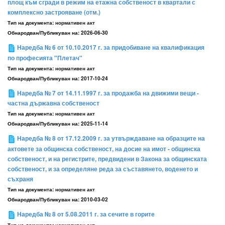
площ към сгради в режим на етажна собственост в квартали с
комплексно застрояване (отм.)
Тип на документа:
нормативен акт
Обнародван/Публикуван на:
2026-06-30
Наредба № 6 от 10.10.2017 г. за придобиване на квалификация
по професията "Плетач"
Тип на документа:
нормативен акт
Обнародван/Публикуван на:
2017-10-24
Наредба № 7 от 14.11.1997 г. за продажба на движими вещи -
частна държавна собственост
Тип на документа:
нормативен акт
Обнародван/Публикуван на:
2025-11-14
Наредба № 8 от 17.12.2009 г. за утвърждаване на образците на
актовете за общинска собственост, на досие на имот - общинска
собственост, и на регистрите, предвидени в Закона за общинската
собственост, и за определяне реда за съставянето, воденето и
съхраня
Тип на документа:
нормативен акт
Обнародван/Публикуван на:
2010-03-02
Наредба № 8 от 5.08.2011 г. за сечите в горите
Тип на документа:
нормативен акт