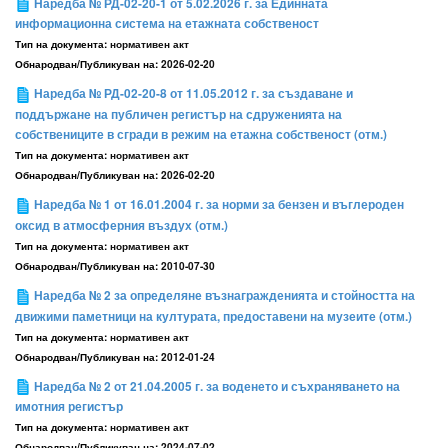
Наредба № РД-02-20-1 от 5.02.2026 г. за Единната
информационна система на етажната собственост
Тип на документа:
нормативен акт
Обнародван/Публикуван на:
2026-02-20
Наредба № РД-02-20-8 от 11.05.2012 г. за създаване и
поддържане на публичен регистър на сдруженията на
собствениците в сгради в режим на етажна собственост (отм.)
Тип на документа:
нормативен акт
Обнародван/Публикуван на:
2026-02-20
Наредба № 1 от 16.01.2004 г. за норми за бензен и въглероден
оксид в атмосферния въздух (отм.)
Тип на документа:
нормативен акт
Обнародван/Публикуван на:
2010-07-30
Наредба № 2 за определяне възнагражденията и стойността на
движими паметници на културата, предоставени на музеите (отм.)
Тип на документа:
нормативен акт
Обнародван/Публикуван на:
2012-01-24
Наредба № 2 от 21.04.2005 г. за воденето и съхраняването на
имотния регистър
Тип на документа:
нормативен акт
Обнародван/Публикуван на:
2024-07-02