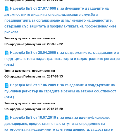
Наредба № 3 от 27.07.1998 г. за функциите и задачите на
длъжностните лица и на специализираните служби в
предприятията за организиране изпълнението на дейностите,
свързани със защитата и профилактиката на професионалните
рискове
Тип на документа:
нормативен акт
Обнародван/Публикуван на:
2009-12-22
Наредба № 3 от 28.04.2005 г. за съдържанието, създаването и
поддържането на кадастралната карта и кадастралните регистри
(отм.)
Тип на документа:
нормативен акт
Обнародван/Публикуван на:
2017-01-13
Наредба № 3 от 17.06.2009 г. за създаване и поддържане на
публичен регистър на сградите в режим на етажна собственост
(отм.)
Тип на документа:
нормативен акт
Обнародван/Публикуван на:
2012-05-29
Наредба № 3 от 10.07.2019 г. за реда за идентифициране,
деклариране, предоставяне на статут и за определяне на
категорията на недвижимите културни ценности, за достъпа и