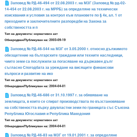
Заповед № РД-46-494 от 22.08.2003 г. на МЗГ (Заповед № рд-02-
14-454 от 22.08.2003 г. на МРРБ) за определяне на технически
изисквания и условия за контрол към плановете по § 4к, ал. 1 от
преходните и заключителните разпоредби на Закона за
собствеността и п
Тип на документа:
нормативен акт
Обнародван/Публикуван на:
2003-09-19
Заповед № РД-46-544 на МЗГ от 3.05.2000 г. относно дължимото
обезщетение на българските граждани или техните наследници,
чиито земи са послужили за погасяване на държавен дълг
съгласно Спогодбата за уреждане на висящите финансови
въпроси и развитие на ико
Тип на документа:
нормативен акт
Обнародван/Публикуван на:
2004-04-01
Заповед № РД-46-686 от 31.10.1997 г. за обявяване на
землищата, в които се спират производствата по възстановяване
на собствеността върху двувластни земи по границата със Съюзна
Република Югославия и Република Македония
Тип на документа:
нормативен акт
Обнародван/Публикуван на:
2004-04-01
Заповед № РД-46-83 на МЗГ от 19.01.2001 г. за определяне