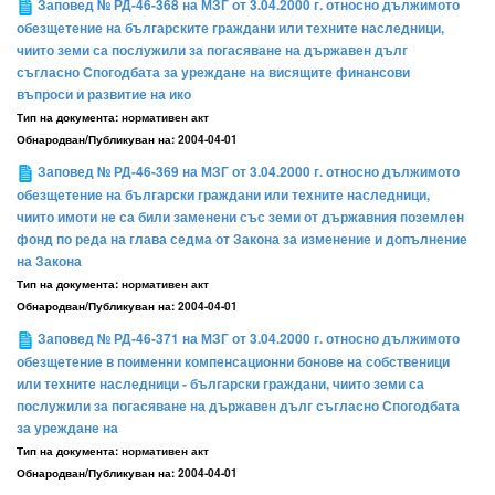
Заповед № РД-46-368 на МЗГ от 3.04.2000 г. относно дължимото
обезщетение на българските граждани или техните наследници,
чиито земи са послужили за погасяване на държавен дълг
съгласно Спогодбата за уреждане на висящите финансови
въпроси и развитие на ико
Тип на документа:
нормативен акт
Обнародван/Публикуван на:
2004-04-01
Заповед № РД-46-369 на МЗГ от 3.04.2000 г. относно дължимото
обезщетение на български граждани или техните наследници,
чиито имоти не са били заменени със земи от държавния поземлен
фонд по реда на глава седма от Закона за изменение и допълнение
на Закона
Тип на документа:
нормативен акт
Обнародван/Публикуван на:
2004-04-01
Заповед № РД-46-371 на МЗГ от 3.04.2000 г. относно дължимото
обезщетение в поименни компенсационни бонове на собственици
или техните наследници - български граждани, чиито земи са
послужили за погасяване на държавен дълг съгласно Спогодбата
за уреждане на
Тип на документа:
нормативен акт
Обнародван/Публикуван на:
2004-04-01