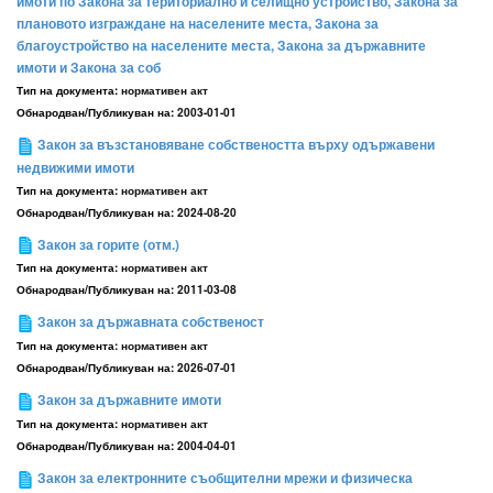
имоти по Закона за териториално и селищно устройство, Закона за
плановото изграждане на населените места, Закона за
благоустройство на населените места, Закона за държавните
имоти и Закона за соб
Тип на документа:
нормативен акт
Обнародван/Публикуван на:
2003-01-01
Закон за възстановяване собствеността върху одържавени
недвижими имоти
Тип на документа:
нормативен акт
Обнародван/Публикуван на:
2024-08-20
Закон за горите (отм.)
Тип на документа:
нормативен акт
Обнародван/Публикуван на:
2011-03-08
Закон за държавната собственост
Тип на документа:
нормативен акт
Обнародван/Публикуван на:
2026-07-01
Закон за държавните имоти
Тип на документа:
нормативен акт
Обнародван/Публикуван на:
2004-04-01
Закон за електронните съобщителни мрежи и физическа